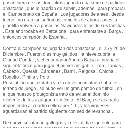
pasan fuera de sus domicilios jugando una serie de partidos
amistosos , que le habrían de servir , además , para preparar
el Campeonato de España . Los jugadores de antes , desde
luego , no eran tan señoritos como los de ahora , pues la
plantilla volvería a pasar las Navidades lejos de sus familias
. Este año tocaba en Barcelona , para enfrentarse al Barça ,
entonces campeón de España .
Contra el campeón se jugarían dos amistosos , el 25 y 26 de
Diciembre . Fueron días muy gélidos , la nieve cubría la
Ciudad Condal , y el entrenador Andrés Balsa alinearía el
siguiente once para jugar el primer amigable : Lilo , Tapias ,
Cabezo , Queralt , Cárdenes , Barril , Reigosa , Chicha ,
Rogelio , Pinilla y Polo .
Pese al frío que azotaba y a la nieve acumulada sobre el
terreno de juego , se pudo ver un gran partido de fútbol , en
el que nuestro protagonista trató de evitar el dominio
evidente de los azulgrana sin éxito . El Barça se acabaría
imponiendo al cuadro celtiña por 4-1 , y los vigueses
aguardarían el partido siguiente con sed de revancha .
De nuevo se citarían gallegos y culés al día siguiente para