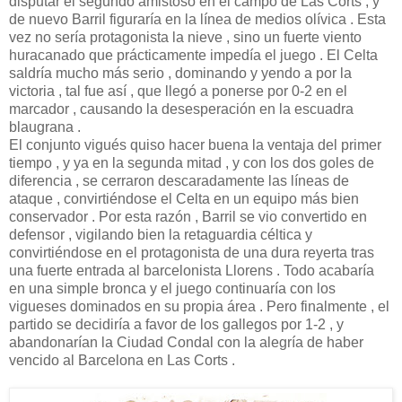
disputar el segundo amistoso en el campo de Las Corts , y
de nuevo Barril figuraría en la línea de medios olívica . Esta
vez no sería protagonista la nieve , sino un fuerte viento
huracanado que prácticamente impedía el juego . El Celta
saldría mucho más serio , dominando y yendo a por la
victoria , tal fue así , que llegó a ponerse por 0-2 en el
marcador , causando la desesperación en la escuadra
blaugrana .
El conjunto vigués quiso hacer buena la ventaja del primer
tiempo , y ya en la segunda mitad , y con los dos goles de
diferencia , se cerraron descaradamente las líneas de
ataque , convirtiéndose el Celta en un equipo más bien
conservador . Por esta razón , Barril se vio convertido en
defensor , vigilando bien la retaguardia céltica y
convirtiéndose en el protagonista de una dura reyerta tras
una fuerte entrada al barcelonista Llorens . Todo acabaría
en una simple bronca y el juego continuaría con los
vigueses dominados en su propia área . Pero finalmente , el
partido se decidiría a favor de los gallegos por 1-2 , y
abandonarían la Ciudad Condal con la alegría de haber
vencido al Barcelona en Las Corts .