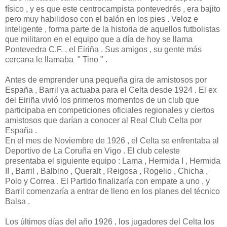
físico , y es que este centrocampista pontevedrés , era bajito
pero muy habilidoso con el balón en los pies . Veloz e
inteligente , forma parte de la historia de aquellos futbolistas
que militaron en el equipo que a día de hoy se llama
Pontevedra C.F. , el Eiriña . Sus amigos , su gente más
cercana le llamaba " Tino " .
Antes de emprender una pequeña gira de amistosos por
España , Barril ya actuaba para el Celta desde 1924 . El ex
del Eiriña vivió los primeros momentos de un club que
participaba en competiciones oficiales regionales y ciertos
amistosos que darían a conocer al Real Club Celta por
España .
En el mes de Noviembre de 1926 , el Celta se enfrentaba al
Deportivo de La Coruña en Vigo . El club celeste
presentaba el siguiente equipo : Lama , Hermida I , Hermida
II , Barril , Balbino , Queralt , Reigosa , Rogelio , Chicha ,
Polo y Correa . El Partido finalizaría con empate a uno , y
Barril comenzaría a entrar de lleno en los planes del técnico
Balsa .
Los últimos días del año 1926 , los jugadores del Celta los