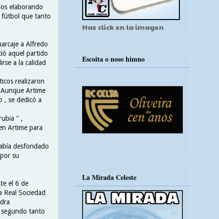
idos elaborando
l fútbol que tanto
Haz click en la imagen
arcaje a Alfredo
ió aquel partido
Escoita o noso himno
rse a la calidad
icos realizaron
. Aunque Artime
 , se dedicó a
ubia " ,
ven Artime para
 había desfondado
 por su
La Mirada Celeste
te el 6 de
la Real Sociedad
adra
l segundo tanto