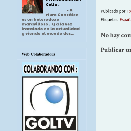
Celta .
- A
Publicado por
T
rturo González
es un heterodoxo
Etiquetas:
Españ
maravilloso , y a la vez
instalado en la actualidad
y viendo el mundo des...
No hay com
Publicar u
Web Colaboradora