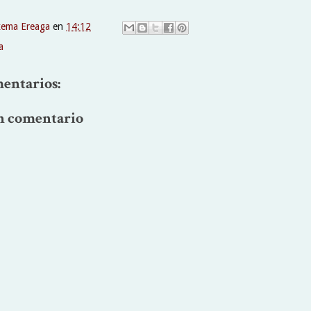
xema Ereaga
en
14:12
a
entarios:
n comentario