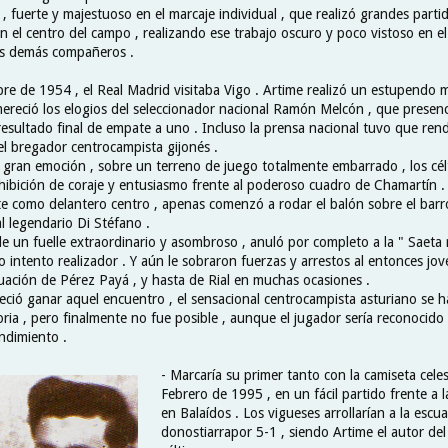
 , fuerte y majestuoso en el marcaje individual , que realizó grandes part
 en el centro del campo , realizando ese trabajo oscuro y poco vistoso en e
los demás compañeros .
re de 1954 , el Real Madrid visitaba Vigo . Artime realizó un estupendo m
ereció los elogios del seleccionador nacional Ramón Melcón , que presenc
esultado final de empate a uno . Incluso la prensa nacional tuvo que rendi
l bregador centrocampista gijonés .
 gran emoción , sobre un terreno de juego totalmente embarrado , los célt
hibición de coraje y entusiasmo frente al poderoso cuadro de Chamartín 
te como delantero centro , apenas comenzó a rodar el balón sobre el barro
l legendario Di Stéfano .
 un fuelle extraordinario y asombroso , anuló por completo a la " Saeta r
 intento realizador . Y aún le sobraron fuerzas y arrestos al entonces jo
tuación de Pérez Payá , y hasta de Rial en muchas ocasiones .
reció ganar aquel encuentro , el sensacional centrocampista asturiano se
toria , pero finalmente no fue posible , aunque el jugador sería reconocido
ndimiento .
- Marcaría su primer tanto con la camiseta celes
Febrero de 1995 , en un fácil partido frente a 
en Balaídos . Los vigueses arrollarían a la escu
donostiarrapor 5-1 , siendo Artime el autor de