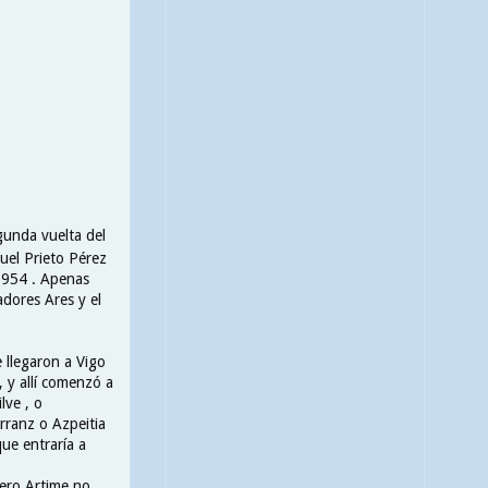
gunda vuelta del
uel Prieto Pérez
 1954 . Apenas
dores Ares y el
 llegaron a Vigo
, y allí comenzó a
lve , o
rranz o Azpeitia
ue entraría a
pero Artime no