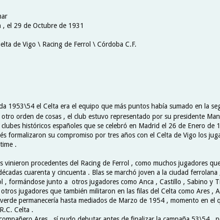
mar
n , el 29 de Octubre de 1931
elta de Vigo \ Racing de Ferrol \ Córdoba C.F.
da 1953\54 el Celta era el equipo que más puntos había sumado en la se
otro orden de cosas , el club estuvo representado por su presidente Man
 clubes históricos españoles que se celebró en Madrid el 26 de Enero de
s formalizaron su compromiso por tres años con el Celta de Vigo los juga
time .
s vinieron procedentes del Racing de Ferrol , como muchos jugadores que
 décadas cuarenta y cincuenta . Blas se marchó joven a la ciudad ferrolana 
ol , formándose junto a otros jugadores como Anca , Castillo , Sabino y Ti
otros jugadores que también militaron en las filas del Celta como Ares , A
 verde permanecería hasta mediados de Marzo de 1954 , momento en el q
R.C. Celta .
 compañero Ares , sí pudo debutar antes de finalizar la campaña 53\54 , 