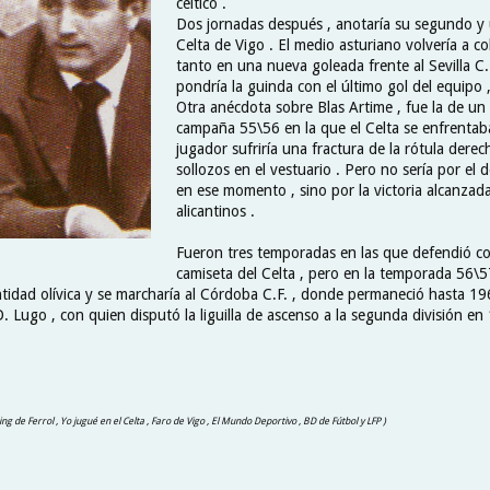
céltico .
Dos jornadas después , anotaría su segundo y 
Celta de Vigo . El medio asturiano volvería a c
tanto en una nueva goleada frente al Sevilla C.F
pondría la guinda con el último gol del equipo , 
Otra anécdota sobre Blas Artime , fue la de un 
campaña 55\56 en la que el Celta se enfrentaba
jugador sufriría una fractura de la rótula derech
sollozos en el vestuario . Pero no sería por el 
en ese momento , sino por la victoria alcanzada
alicantinos .
Fueron tres temporadas en las que defendió c
camiseta del Celta , pero en la temporada 56\57
entidad olívica y se marcharía al Córdoba C.F. , donde permaneció hasta 1
D. Lugo , con quien disputó la liguilla de ascenso a la segunda división en
ing de Ferrol , Yo jugué en el Celta , Faro de Vigo , El Mundo Deportivo , BD de Fútbol y LFP )