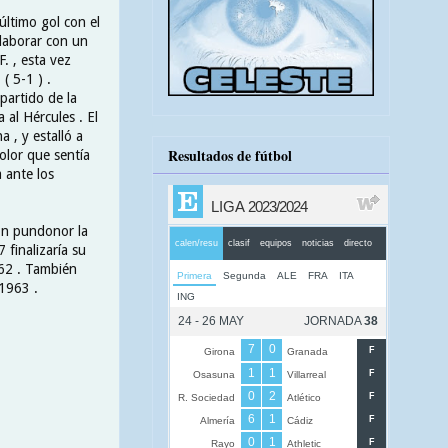
último gol con el
olaborar con un
. , esta vez
( 5-1 ) .
partido de la
 al Hércules . El
a , y estalló a
Resultados de fútbol
dolor que sentía
 ante los
on pundonor la
 finalizaría su
962 . También
 1963 .