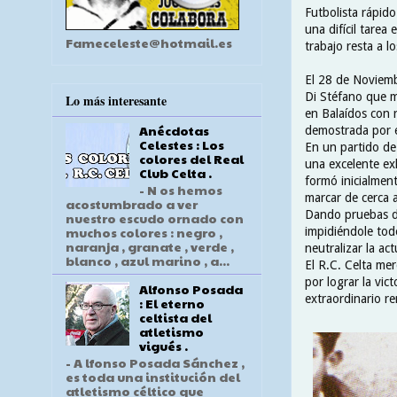
Futbolista rápido
una difícil tarea
Fameceleste@hotmail.es
trabajo resta a 
El 28 de Noviemb
Di Stéfano que m
Lo más interesante
en Balaídos con r
Anécdotas
demostrada por e
Celestes : Los
En un partido de
colores del Real
una excelente ex
Club Celta .
formó inicialmen
- N os hemos
marcar de cerca a
acostumbrado a ver
Dando pruebas de
nuestro escudo ornado con
muchos colores : negro ,
impidiéndole todo
naranja , granate , verde ,
neutralizar la ac
blanco , azul marino , a...
El R.C. Celta me
por lograr la vic
Alfonso Posada
extraordinario re
: El eterno
celtista del
atletismo
vigués .
- A lfonso Posada Sánchez ,
es toda una institución del
atletismo céltico que