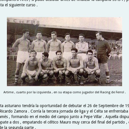
a el siguiente curso .
Artime , cuarto por la izquierda , en su etapa como jugador del Racing de Ferrol .
sta asturiano tendría la oportunidad de debutar el 26 de Septiembre de 19
cardo Zamora . Corría la tercera jornada de liga y el Celta se enfrentaba 
més , formando en el medio del campo junto a Pepe Villar . Aquella disp
mpate a dos , empatando el céltico Mauro muy cerca del final del partido 
de la segunda parte .