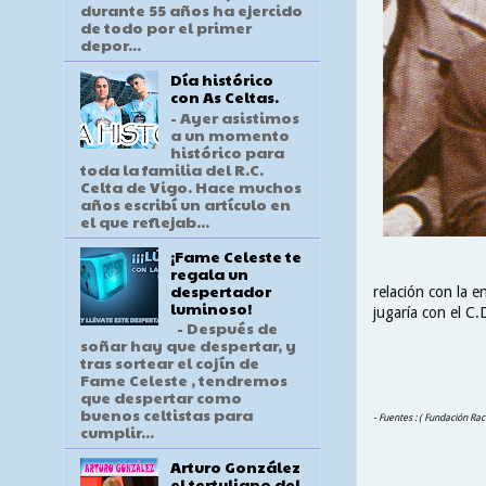
durante 55 años ha ejercido
de todo por el primer
depor...
Día histórico
con As Celtas.
- Ayer asistimos
a un momento
histórico para
toda la familia del R.C.
Celta de Vigo. Hace muchos
años escribí un artículo en
el que reflejab...
¡Fame Celeste te
regala un
despertador
relación con la 
luminoso!
jugaría con el C.
- Después de
soñar hay que despertar, y
tras sortear el cojín de
Fame Celeste , tendremos
que despertar como
buenos celtistas para
- Fuentes : ( Fundación Rac
cumplir...
Arturo González
el tertuliano del