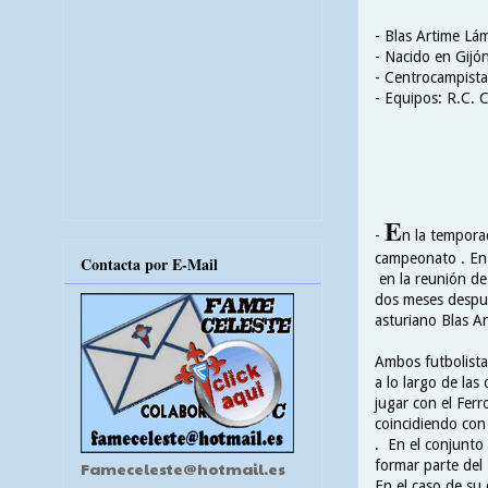
- Blas Artime Lá
- Nacido en Gijó
- Centrocampista
- Equipos: R.C. C
E
-
n la tempora
campeonato . En 
Contacta por E-Mail
en la reunión de
dos meses despué
asturiano Blas Ar
Ambos futbolista
a lo largo de las
jugar con el Ferr
coincidiendo con 
. En el conjunto
formar parte del 
Fameceleste@hotmail.es
En el caso de su