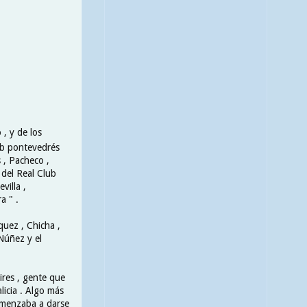
 , y de los
ub pontevedrés
s , Pacheco ,
 del Real Club
villa ,
a " .
quez , Chicha ,
Núñez y el
ires , gente que
licia . Algo más
comenzaba a darse