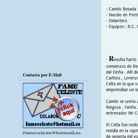
- Camilo Besada
- Nacido en Ponte
- Delantero
- Equipos : R.C. 
R
-
esulta harto
comienzos de Bes
del Eiriña . Allí
Contacta por E-Mail
Carlitos , Lorenz
Celta en la que v
emprendían un la
Camilo se uniría 
Reigosa , Fariña
entrenador Mr C
El Celta fue reci
residía en la cap
Fameceleste@hotmail.es
de sesenta mil e