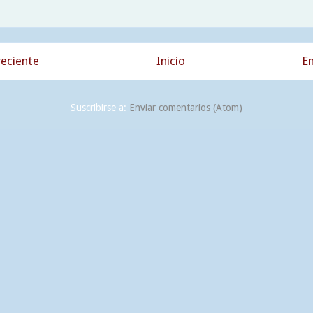
eciente
Inicio
En
Suscribirse a:
Enviar comentarios (Atom)