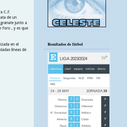
ra C.F.
rata de un
 granate junto a
e Foro , y es que
Resultados de fútbol
izada en el
ladas líneas de