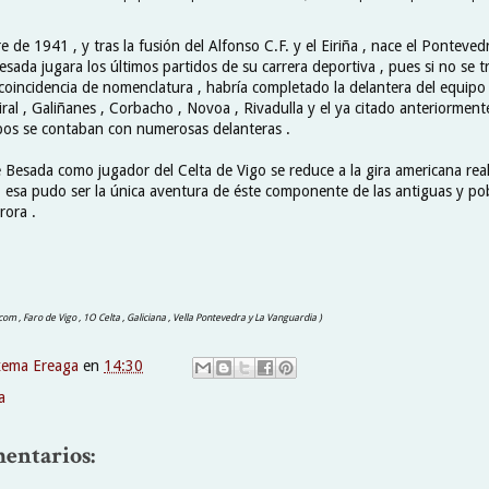
e de 1941 , y tras la fusión del Alfonso C.F. y el Eiriña , nace el Ponteved
sada jugara los últimos partidos de su carrera deportiva , pues si no se t
 coincidencia de nomenclatura , habría completado la delantera del equipo
iral , Galiñanes , Corbacho , Novoa , Rivadulla y el ya citado anteriorment
pos se contaban con numerosas delanteras .
e Besada como jugador del Celta de Vigo se reduce a la gira americana real
 esa pudo ser la única aventura de éste componente de las antiguas y pob
rora .
com , Faro de Vigo , 1O Celta , Galiciana , Vella Pontevedra y La Vanguardia )
xema Ereaga
en
14:30
a
entarios: