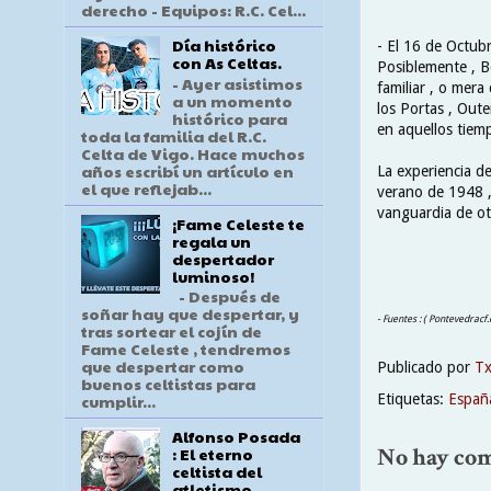
derecho - Equipos: R.C. Cel...
Día histórico
- El 16 de Octubr
con As Celtas.
Posiblemente , Be
- Ayer asistimos
familiar , o mera
a un momento
los Portas , Oute
histórico para
en aquellos tiem
toda la familia del R.C.
Celta de Vigo. Hace muchos
años escribí un artículo en
La experiencia d
el que reflejab...
verano de 1948 ,
vanguardia de ot
¡Fame Celeste te
regala un
despertador
luminoso!
- Después de
soñar hay que despertar, y
- Fuentes : ( Pontevedracf.
tras sortear el cojín de
Fame Celeste , tendremos
que despertar como
Publicado por
T
buenos celtistas para
Etiquetas:
Españ
cumplir...
Alfonso Posada
No hay com
: El eterno
celtista del
atletismo