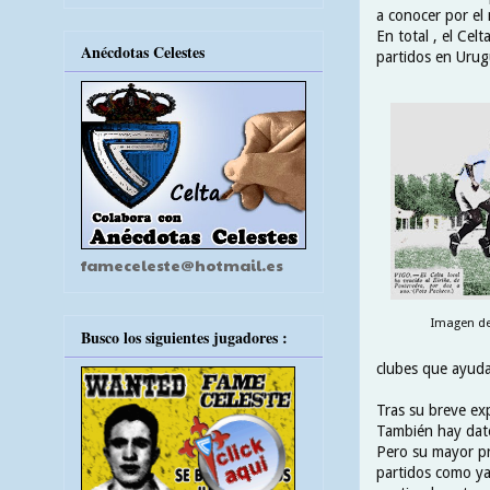
a conocer por el
En total , el Ce
Anécdotas Celestes
partidos en Urugu
fameceleste@hotmail.es
Imagen de 
Busco los siguientes jugadores :
clubes que ayudar
Tras su breve exp
También hay datos
Pero su mayor pr
partidos como ya 