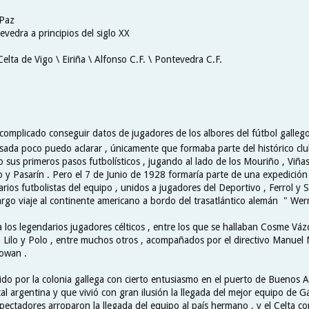
 Paz
vedra a principios del siglo XX
Celta de Vigo \ Eiriña \ Alfonso C.F. \ Pontevedra C.F.
 complicado conseguir datos de jugadores de los albores del fútbol gallego
ada poco puedo aclarar , únicamente que formaba parte del histórico cl
 dio sus primeros pasos futbolísticos , jugando al lado de los Mouriño , Viña
o y Pasarín . Pero el 7 de Junio de 1928 formaría parte de una expedición
arios futbolistas del equipo , unidos a jugadores del Deportivo , Ferrol y Se
rgo viaje al continente americano a bordo del trasatlántico alemán " Werr
a los legendarios jugadores célticos , entre los que se hallaban Cosme Váz
 , Lilo y Polo , entre muchos otros , acompañados por el directivo Manuel 
owan .
bido por la colonia gallega con cierto entusiasmo en el puerto de Buenos A
ital argentina y que vivió con gran ilusión la llegada del mejor equipo de Ga
spectadores arroparon la llegada del equipo al país hermano , y el Celta 