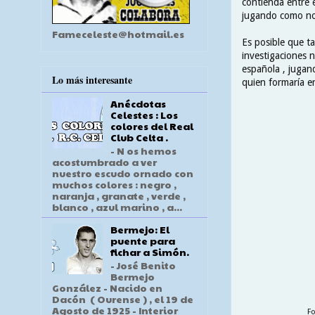
contienda entre e
jugando como no ,
Fameceleste@hotmail.es
Es posible que ta
investigaciones 
española , jugand
Lo más interesante
quien formaría e
Anécdotas
Celestes : Los
colores del Real
Club Celta .
- N os hemos
acostumbrado a ver
nuestro escudo ornado con
muchos colores : negro ,
naranja , granate , verde ,
blanco , azul marino , a...
Bermejo: El
puente para
fichar a Simón.
- José Benito
Bermejo
González - Nacido en
Dacón ( Ourense ) , el 19 de
Agosto de 1925 - Interior
Fo