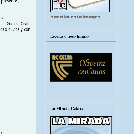
 presente ,
Haz click en la imagen
is
 la Guerra Civil
dad olívica y con
Escoita o noso himno
La Mirada Celeste
) .