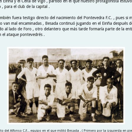
l Eiriña y el Celta de Vigo , partido en el que nuestro protagonista estuvo
 para el club de la capital .
mbién fuera testigo directo del nacimiento del Pontevedra F.C. , pues si m
no van mal encaminadas , Besada continuó jugando en el Eiriña después de
o al lado de Foro , otro delantero que más tarde formaría parte de la enti
n el ataque pontevedrés .
to del Alfonso C.F. , equipo en el que militó Besada . ( Primero por la izquierda en pie 