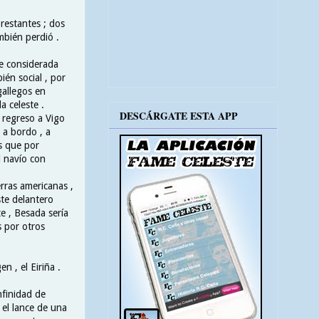
restantes ; dos
mbién perdió .
fue considerada
én social , por
gallegos en
a celeste .
DESCÁRGATE ESTA APP
 regreso a Vigo
 a bordo , a
s que por
l navío con
erras americanas ,
ste delantero
 , Besada sería
s por otros
n , el Eiriña .
nfinidad de
 el lance de una