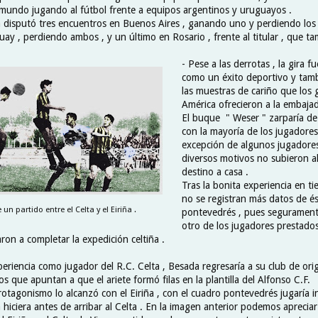
 mundo jugando al fútbol frente a equipos argentinos y uruguayos .
lta disputó tres encuentros en Buenos Aires , ganando uno y perdiendo los 
ay , perdiendo ambos , y un último en Rosario , frente al titular , que ta
- Pese a las derrotas , la gira 
como un éxito deportivo y tambi
las muestras de cariño que los 
América ofrecieron a la embajad
El buque " Weser " zarparía de
con la mayoría de los jugadores
excepción de algunos jugadore
diversos motivos no subieron a
destino a casa .
Tras la bonita experiencia en ti
no se registran más datos de é
un partido entre el Celta y el Eiriña .
pontevedrés , pues seguramente
otro de los jugadores prestado
on a completar la expedición celtiña .
eriencia como jugador del R.C. Celta , Besada regresaría a su club de orige
 que apuntan a que el ariete formó filas en la plantilla del Alfonso C.F.
otagonismo lo alcanzó con el Eiriña , con el cuadro pontevedrés jugaría i
hiciera antes de arribar al Celta . En la imagen anterior podemos apreciar