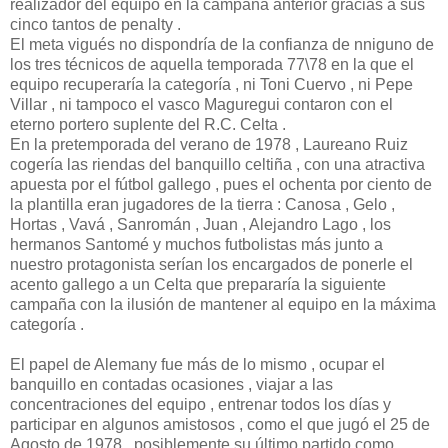
realizador del equipo en la campaña anterior gracias a sus
cinco tantos de penalty .
El meta vigués no dispondría de la confianza de nniguno de
los tres técnicos de aquella temporada 77\78 en la que el
equipo recuperaría la categoría , ni Toni Cuervo , ni Pepe
Villar , ni tampoco el vasco Maguregui contaron con el
eterno portero suplente del R.C. Celta .
En la pretemporada del verano de 1978 , Laureano Ruiz
cogería las riendas del banquillo celtiña , con una atractiva
apuesta por el fútbol gallego , pues el ochenta por ciento de
la plantilla eran jugadores de la tierra : Canosa , Gelo ,
Hortas , Vavá , Sanromán , Juan , Alejandro Lago , los
hermanos Santomé y muchos futbolistas más junto a
nuestro protagonista serían los encargados de ponerle el
acento gallego a un Celta que prepararía la siguiente
campaña con la ilusión de mantener al equipo en la máxima
categoría .
El papel de Alemany fue más de lo mismo , ocupar el
banquillo en contadas ocasiones , viajar a las
concentraciones del equipo , entrenar todos los días y
participar en algunos amistosos , como el que jugó el 25 de
Agosto de 1978 , posiblemente su último partido como