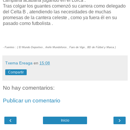
campaña acabaría jugando en el Lorca .
Tras colgar los guantes comenzó su carrera como delegado
del Celta B , atendiendo las necesidades de muchas
promesas de la cantera celeste , como ya fuera él en su
pasado como futbolista .
- Fuentes : ( El Mundo Deportivo , Arefe Mundoforos , Faro de Vigo , BD de Fútbol y Marca )
Txema Ereaga
en
15:08
Compartir
No hay comentarios:
Publicar un comentario
‹
›
Inicio