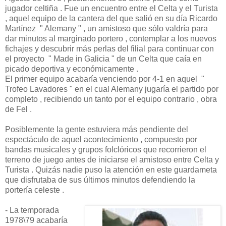
jugador celtiña . Fue un encuentro entre el Celta y el Turista
, aquel equipo de la cantera del que salió en su día Ricardo
Martínez " Alemany " , un amistoso que sólo valdría para
dar minutos al marginado portero , contemplar a los nuevos
fichajes y descubrir más perlas del filial para continuar con
el proyecto " Made in Galicia " de un Celta que caía en
picado deportiva y económicamente .
El primer equipo acabaría venciendo por 4-1 en aquel "
Trofeo Lavadores " en el cual Alemany jugaría el partido por
completo , recibiendo un tanto por el equipo contrario , obra
de Fel .
Posiblemente la gente estuviera más pendiente del
espectáculo de aquel acontecimiento , compuesto por
bandas musicales y grupos folclóricos que recorrieron el
terreno de juego antes de iniciarse el amistoso entre Celta y
Turista . Quizás nadie puso la atención en este guardameta
que disfrutaba de sus últimos minutos defendiendo la
portería celeste .
- La temporada
1978\79 acabaría