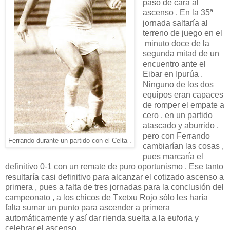
paso de cara al
ascenso . En la 35ª
jornada saltaría al
terreno de juego en el
minuto doce de la
segunda mitad de un
encuentro ante el
Eibar en Ipurúa .
Ninguno de los dos
equipos eran capaces
de romper el empate a
cero , en un partido
atascado y aburrido ,
pero con Ferrando
Ferrando durante un partido con el Celta .
cambiarían las cosas ,
pues marcaría el
definitivo 0-1 con un remate de puro oportunismo . Ese tanto
resultaría casi definitivo para alcanzar el cotizado ascenso a
primera , pues a falta de tres jornadas para la conclusión del
campeonato , a los chicos de Txetxu Rojo sólo les haría
falta sumar un punto para ascender a primera
automáticamente y así dar rienda suelta a la euforia y
celebrar el ascenso .