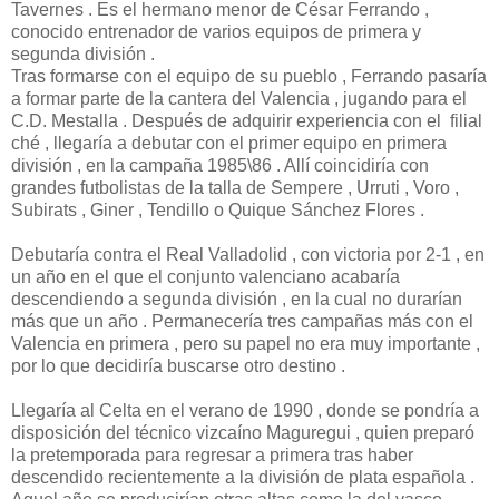
Tavernes . Es el hermano menor de César Ferrando ,
conocido entrenador de varios equipos de primera y
segunda división .
Tras formarse con el equipo de su pueblo , Ferrando pasaría
a formar parte de la cantera del Valencia , jugando para el
C.D. Mestalla . Después de adquirir experiencia con el filial
ché , llegaría a debutar con el primer equipo en primera
división , en la campaña 1985\86 . Allí coincidiría con
grandes futbolistas de la talla de Sempere , Urruti , Voro ,
Subirats , Giner , Tendillo o Quique Sánchez Flores .
Debutaría contra el Real Valladolid , con victoria por 2-1 , en
un año en el que el conjunto valenciano acabaría
descendiendo a segunda división , en la cual no durarían
más que un año . Permanecería tres campañas más con el
Valencia en primera , pero su papel no era muy importante ,
por lo que decidiría buscarse otro destino .
Llegaría al Celta en el verano de 1990 , donde se pondría a
disposición del técnico vizcaíno Maguregui , quien preparó
la pretemporada para regresar a primera tras haber
descendido recientemente a la división de plata española .