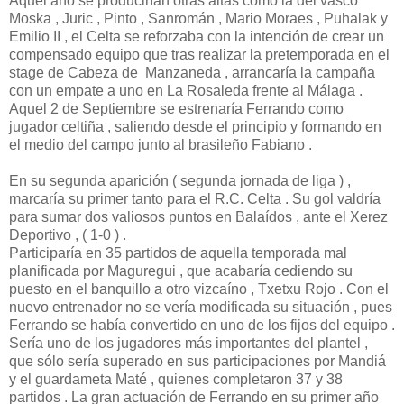
Aquel año se producirían otras altas como la del vasco
Moska , Juric , Pinto , Sanromán , Mario Moraes , Puhalak y
Emilio II , el Celta se reforzaba con la intención de crear un
compensado equipo que tras realizar la pretemporada en el
stage de Cabeza de Manzaneda , arrancaría la campaña
con un empate a uno en La Rosaleda frente al Málaga .
Aquel 2 de Septiembre se estrenaría Ferrando como
jugador celtiña , saliendo desde el principio y formando en
el medio del campo junto al brasileño Fabiano .
En su segunda aparición ( segunda jornada de liga ) ,
marcaría su primer tanto para el R.C. Celta . Su gol valdría
para sumar dos valiosos puntos en Balaídos , ante el Xerez
Deportivo , ( 1-0 ) .
Participaría en 35 partidos de aquella temporada mal
planificada por Maguregui , que acabaría cediendo su
puesto en el banquillo a otro vizcaíno , Txetxu Rojo . Con el
nuevo entrenador no se vería modificada su situación , pues
Ferrando se había convertido en uno de los fijos del equipo .
Sería uno de los jugadores más importantes del plantel ,
que sólo sería superado en sus participaciones por Mandiá
y el guardameta Maté , quienes completaron 37 y 38
partidos . La gran actuación de Ferrando en su primer año