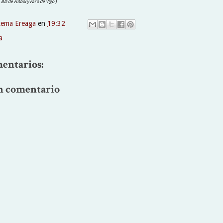
 , BD de Fútbol y Faro de Vigo )
xema Ereaga
en
19:32
a
entarios:
n comentario