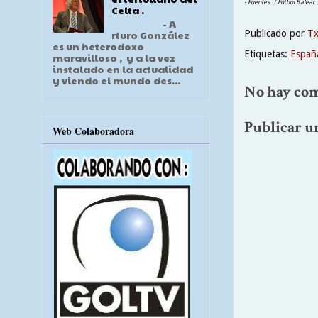
- Fuentes : ( Fútbol Balear
Celta .
- A
Publicado por
T
rturo González
es un heterodoxo
Etiquetas:
Españ
maravilloso , y a la vez
instalado en la actualidad
y viendo el mundo des...
No hay com
Publicar u
Web Colaboradora