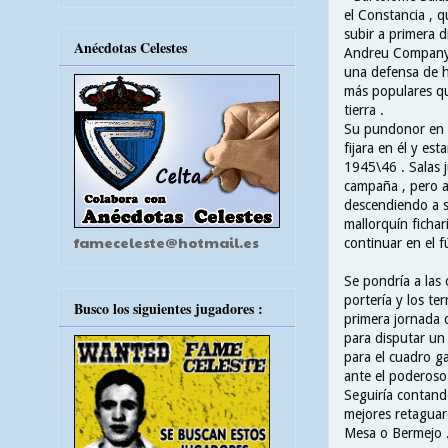
el Constancia , 
subir a primera d
Anécdotas Celestes
Andreu Company
una defensa de hi
más populares qu
tierra .
Su pundonor en d
fijara en él y es
1945\46 . Salas j
campaña , pero a
descendiendo a s
mallorquín fichar
fameceleste@hotmail.es
continuar en el f
Se pondría a las
portería y los t
Busco los siguientes jugadores :
primera jornada 
para disputar un 
para el cuadro g
ante el poderoso 
Seguiría contand
mejores retaguar
Mesa o Bermejo 