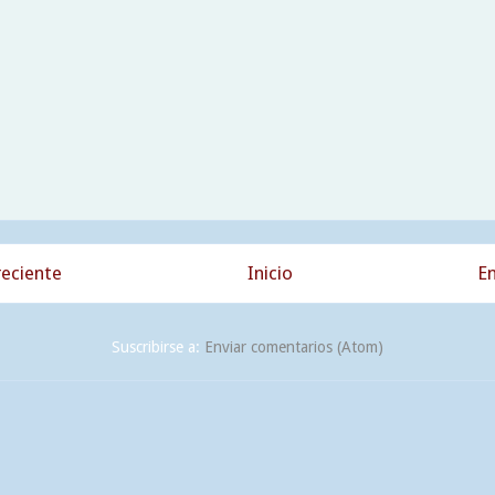
eciente
Inicio
En
Suscribirse a:
Enviar comentarios (Atom)