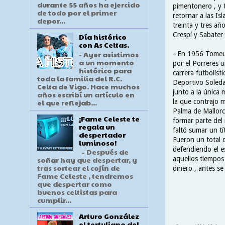
durante 55 años ha ejercido
pimentonero , y 
de todo por el primer
retornar a las Is
depor...
treinta y tres a
Crespí y Sabater 
Día histórico
con As Celtas.
- Ayer asistimos
- En 1956 Tomeu S
a un momento
por el Porreres 
histórico para
carrera futbolíst
toda la familia del R.C.
Deportivo Soledad
Celta de Vigo. Hace muchos
junto a la única 
años escribí un artículo en
el que reflejab...
la que contrajo m
Palma de Mallorc
¡Fame Celeste te
formar parte del 
regala un
faltó sumar un tí
despertador
Fueron un total d
luminoso!
defendiendo el e
- Después de
aquellos tiempos 
soñar hay que despertar, y
tras sortear el cojín de
dinero , antes s
Fame Celeste , tendremos
que despertar como
buenos celtistas para
cumplir...
Arturo González
el tertuliano del