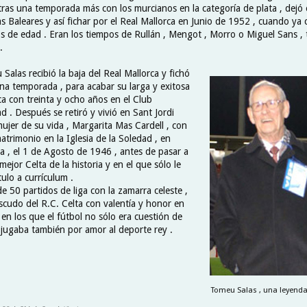
tras una temporada más con los murcianos en la categoría de plata , dejó 
las Baleares y así fichar por el Real Mallorca en Junio de 1952 , cuando ya
ños de edad . Eran los tiempos de Rullán , Mengot , Morro o Miguel Sans ,
.
alas recibió la baja del Real Mallorca y fichó
una temporada , para acabar su larga y exitosa
ica con treinta y ocho años en el Club
 . Después se retiró y vivió en Sant Jordi
mujer de su vida , Margarita Mas Cardell , con
atrimonio en la Iglesia de la Soledad , en
a , el 1 de Agosto de 1946 , antes de pasar a
mejor Celta de la historia y en el que sólo le
tulo a currículum .
e 50 partidos de liga con la zamarra celeste ,
scudo del R.C. Celta con valentía y honor en
en los que el fútbol no sólo era cuestión de
e jugaba también por amor al deporte rey .
Tomeu Salas , una leyenda