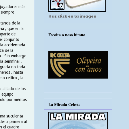
s jugadores más
 siempre
Haz click en la imagen
ancia de la
ia , que en la
aparte de
Escoita o noso himno
 el conjunto
la accidentada
eza de la
a . Sin embargo
a semifinal ,
gracia no toda
 menos , hasta
o céltico , la
 al lado de los
n equipo
olo por méritos
La Mirada Celeste
una suculenta
der a primera al
n el cuadro