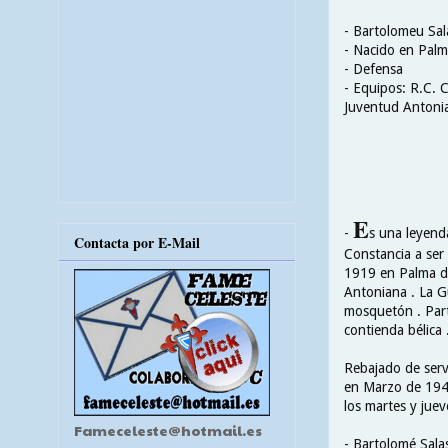
- Bartolomeu Sal
- Nacido en Palm
- Defensa
- Equipos: R.C. C
Juventud Antonia
E
-
s una leyenda
Contacta por E-Mail
Constancia a ser
1919 en Palma de
Antoniana . La Gu
mosquetón . Parti
contienda bélica 
Rebajado de servi
en Marzo de 1940
los martes y juev
Fameceleste@hotmail.es
- Bartolomé Sala