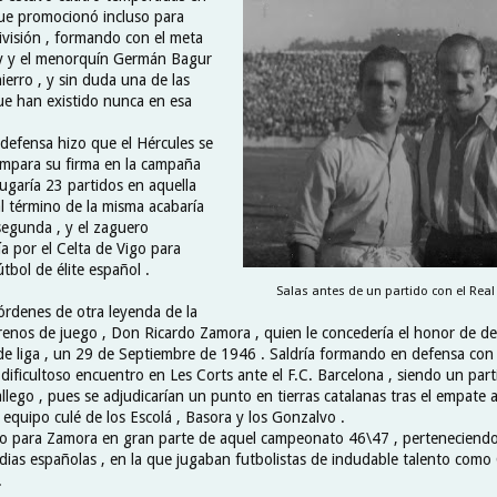
que promocionó incluso para
ivisión , formando con el meta
 y el menorquín Germán Bagur
erro , y sin duda una de las
e han existido nunca en esa
efensa hizo que el Hércules se
tampara su firma en la campaña
ugaría 23 partidos en aquella
l término de la misma acabaría
egunda , y el zaguero
ía por el Celta de Vigo para
útbol de élite español .
Salas antes de un partido con el Real 
 órdenes de otra leyenda de la
errenos de juego , Don Ricardo Zamora , quien le concedería el honor de de
de liga , un 29 de Septiembre de 1946 . Saldría formando en defensa con
dificultoso encuentro en Les Corts ante el F.C. Barcelona , siendo un parti
allego , pues se adjudicarían un punto en tierras catalanas tras el empate
equipo culé de los Escolá , Basora y los Gonzalvo .
o para Zamora en gran parte de aquel campeonato 46\47 , perteneciendo
dias españolas , en la que jugaban futbolistas de indudable talento como 
.