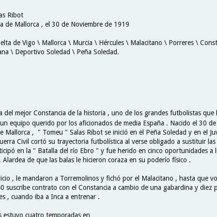
as Ribot
a de Mallorca , el 30 de Noviembre de 1919
elta de Vigo \ Mallorca \ Murcia \ Hércules \ Malacitano \ Porreres \ Const
na \ Deportivo Soledad \ Peña Soledad.
 del mejor Constancia de la historia , uno de los grandes futbolistas que 
 un equipo querido por los aficionados de media España . Nacido el 30 d
 Mallorca , " Tomeu " Salas Ribot se inició en el Peña Soledad y en el J
erra Civil cortó su trayectoria futbolística al verse obligado a sustituir las
cipó en la " Batalla del río Ebro " y fue herido en cinco oportunidades a l
. Alardea de que las balas le hicieron coraza en su poderío físico .
cio , le mandaron a Torremolinos y fichó por el Malacitano , hasta que vo
 suscribe contrato con el Constancia a cambio de una gabardina y diez p
es , cuando iba a Inca a entrenar .
s estuvo cuatro temporadas en