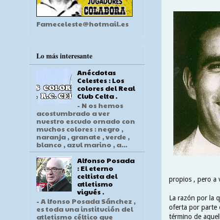
Fameceleste@hotmail.es
Lo más interesante
Anécdotas
Celestes : Los
colores del Real
Club Celta .
- N os hemos
acostumbrado a ver
nuestro escudo ornado con
muchos colores : negro ,
naranja , granate , verde ,
blanco , azul marino , a...
Alfonso Posada
: El eterno
celtista del
propios , pero a 
atletismo
vigués .
La razón por la 
- A lfonso Posada Sánchez ,
oferta por parte 
es toda una institución del
atletismo céltico que
término de aquel