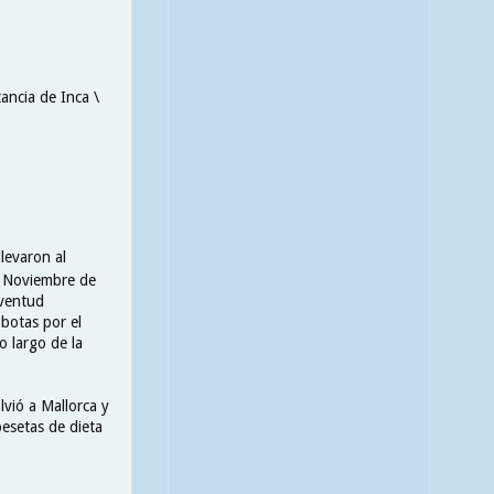
ancia de Inca \
llevaron al
e Noviembre de
uventud
 botas por el
o largo de la
lvió a Mallorca y
esetas de dieta