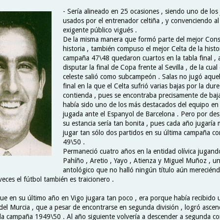
- Sería alineado en 25 ocasiones , siendo uno de lo
usados por el entrenador celtiña , y convenciendo al
exigente público vigués .
De la misma manera que formó parte del mejor Const
historia , también compuso el mejor Celta de la histor
campaña 47\48 quedaron cuartos en la tabla final , 
disputar la final de Copa frente al Sevilla , de la cual
celeste salió como subcampeón . Salas no jugó aquel
final en la que el Celta sufrió varias bajas por la dur
contienda , pues se encontraba precisamente de baj
había sido uno de los más destacados del equipo en l
jugada ante el Espanyol de Barcelona . Pero por des
su estancia sería tan bonita , pues cada año jugaría
jugar tan sólo dos partidos en su última campaña com
49\50 .
Permaneció cuatro años en la entidad olívica jugando
Pahíño , Aretio , Yayo , Atienza y Miguel Muñoz , u
antológico que no halló ningún título aún mereciénd
veces el fútbol también es traicionero .
que en su último año en Vigo jugara tan poco , era porque había recibido 
del Murcia , que a pesar de encontrarse en segunda división , logró ascen
la campaña 1949\50 . Al año siguiente volvería a descender a segunda co