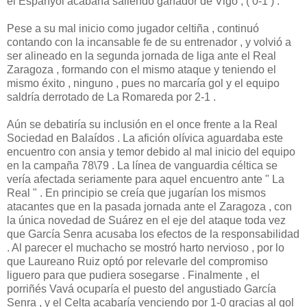
el Espanyol acabaría saliendo ganador de Vigo , ( 0-1 ) .
Pese a su mal inicio como jugador celtiña , continuó
contando con la incansable fe de su entrenador , y volvió a
ser alineado en la segunda jornada de liga ante el Real
Zaragoza , formando con el mismo ataque y teniendo el
mismo éxito , ninguno , pues no marcaría gol y el equipo
saldría derrotado de La Romareda por 2-1 .
Aún se debatiría su inclusión en el once frente a la Real
Sociedad en Balaídos . La afición olívica aguardaba este
encuentro con ansia y temor debido al mal inicio del equipo
en la campaña 78\79 . La línea de vanguardia céltica se
vería afectada seriamente para aquel encuentro ante " La
Real " . En principio se creía que jugarían los mismos
atacantes que en la pasada jornada ante el Zaragoza , con
la única novedad de Suárez en el eje del ataque toda vez
que García Senra acusaba los efectos de la responsabilidad
. Al parecer el muchacho se mostró harto nervioso , por lo
que Laureano Ruiz optó por relevarle del compromiso
liguero para que pudiera sosegarse . Finalmente , el
porriñés Vavá ocuparía el puesto del angustiado García
Senra , y el Celta acabaría venciendo por 1-0 gracias al gol