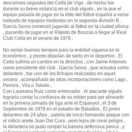
descensos seguidos del Celta de Vigo , de hecho fue
durante su breve estancia en el club vigués , en la que el
equipo pasaría de jugar en la élite del fútbol español a verse
rodeado de equipos modestos en la segunda división B .
García Senra comenzó jugando al fútbol en la ciudad olívica
, pasando de jugar en el Rápido de Bouzas a llegar al Real
Club Celta en el verano de 1978 .
No serían buenos tiempos para la entidad viguesa en lo
económico , y pronto dejarían de serlo en lo deportivo . El
Celta sufriría un cambio en la directiva , con Jaime Arbones
como presidente del club . García Senra , que actuaba como
delantero , fue uno de los fichajes realizados en aquel
verano , acompañado de otras incorporaciones como Lago ,
Pereira , Vila o Toledo .
Con Laureano Ruiz como entrenador , el atacante vigués
lograría contar la confianza de su míster para ser alineado
en la primera jornada de liga ante el Espanyol , el 3 de
Septiembre de 1978 en el estadio de Balaídos . El joven
delantero de 24 años , saldría de inicio formando ataque con
el mítico ariete Juan Del Cura , pero lejos de crear peligro ,
la delantera no pudo romper la barrera defensiva perica , y