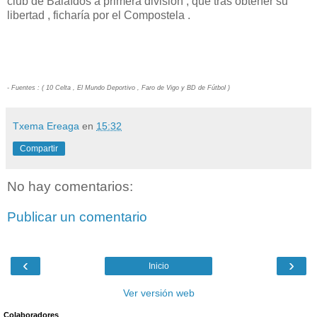
club de Balaídos a primera división , que tras obtener su
libertad , ficharía por el Compostela .
- Fuentes : ( 10 Celta , El Mundo Deportivo , Faro de Vigo y BD de Fútbol )
Txema Ereaga
en
15:32
Compartir
No hay comentarios:
Publicar un comentario
‹
›
Inicio
Ver versión web
Colaboradores