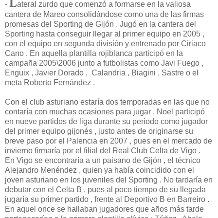
L
-
ateral zurdo que comenzó a formarse en la valiosa
cantera de Mareo consolidándose como una de las firmas
promesas del Sporting de Gijón . Jugó en la cantera del
Sporting hasta conseguir llegar al primer equipo en 2005 ,
con el equipo en segunda división y entrenado por Ciriaco
Cano . En aquella plantilla rojiblanca participó en la
campaña 2005\2006 junto a futbolistas como Javi Fuego ,
Enguix , Javier Dorado , Calandria , Biagini , Sastre o el
meta Roberto Fernández .
Con el club asturiano estaría dos temporadas en las que no
contaría con muchas ocasiones para jugar . Noel participó
en nueve partidos de liga durante su periodo como jugador
del primer equipo gijonés , justo antes de originarse su
breve paso por el Palencia en 2007 , pues en el mercado de
invierno firmaría por el filial del Real Club Celta de Vigo .
En Vigo se encontraría a un paisano de Gijón , el técnico
Alejandro Menéndez , quien ya había coincidido con el
joven asturiano en los juveniles del Sporting . No tardaría en
debutar con el Celta B , pues al poco tiempo de su llegada
jugaría su primer partido , frente al Deportivo B en Barreiro .
En aquel once se hallaban jugadores que años más tarde