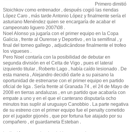
Primero dimitió
Stoichkov como entrenador , después cogió las riendas
López Caro , más tarde Antonio López y finalmente sería el
asturiano Menéndez quien se encargaría de acabar el
campeonato liguero 2007\08 .
Noel Alonso ya jugaría con el primer equipo en la Copa
Galicia , frente al Ourense y Deportivo , en la semifinal , y
final del torneo gallego , adjudicándose finalmente el trofeo
los vigueses .
Pero Noel contaría con la posibilidad de debutar en
segunda división en el Celta de Vigo , pues el lateral
izquierdo titular , Roberto Lago , había caído lesionado . De
esta manera , Alejandro decidió darle a su paisano la
oportunidad de estrenarse con el primer equipo en partido
oficial de liga . Sería frente al Granada 74 , el 24 de Mayo de
2008 en tierras andaluzas , en un partido que acabaría con
empate a uno y en el que el canterano disputaría ocho
minutos tras suplir al uruguayo Canobbio . La parte negativa
de su estreno con el primer equipo fue el penalty cometido
por el jugador gijonés , que por fortuna fue atajado por su
compañero , el guardameta Esteban .