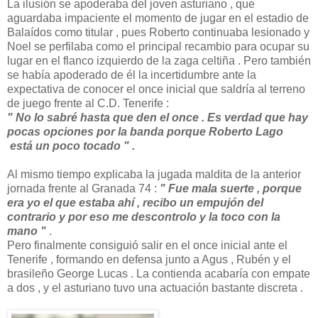
La ilusión se apoderaba del joven asturiano , que
aguardaba impaciente el momento de jugar en el estadio de
Balaídos como titular , pues Roberto continuaba lesionado y
Noel se perfilaba como el principal recambio para ocupar su
lugar en el flanco izquierdo de la zaga celtiña . Pero también
se había apoderado de él la incertidumbre ante la
expectativa de conocer el once inicial que saldría al terreno
de juego frente al C.D. Tenerife :
" No lo sabré hasta que den el once . Es verdad que hay
pocas opciones por la banda porque Roberto Lago
está un poco tocado " .
Al mismo tiempo explicaba la jugada maldita de la anterior
jornada frente al Granada 74 :
" Fue mala suerte , porque
era yo el que estaba ahí , recibo un empujón del
contrario y por eso me descontrolo y la toco con la
mano "
.
Pero finalmente consiguió salir en el once inicial ante el
Tenerife , formando en defensa junto a Agus , Rubén y el
brasileño George Lucas . La contienda acabaría con empate
a dos , y el asturiano tuvo una actuación bastante discreta .