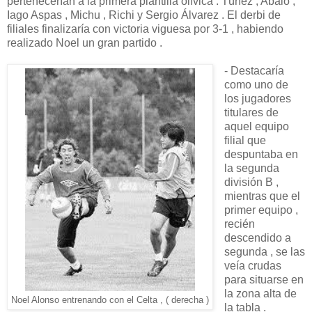
pertenecerían a la primera plantilla olívica : Túñez , Abalo ,
Iago Aspas , Michu , Richi y Sergio Álvarez . El derbi de
filiales finalizaría con victoria viguesa por 3-1 , habiendo
realizado Noel un gran partido .
- Destacaría
como uno de
los jugadores
titulares de
aquel equipo
filial que
despuntaba en
la segunda
división B ,
mientras que el
primer equipo ,
recién
descendido a
segunda , se las
veía crudas
para situarse en
la zona alta de
Noel Alonso entrenando con el Celta , ( derecha )
la tabla .