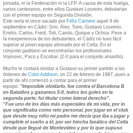
jornada, ni la Ferderación ni la LFP. A causa de esta huelga,
varios canteranos, entre ellos Gustavo Loureiro, debutarían
con el primer equipo en Segunda División.
Este sería el once sacado por
Félix Carnero
aquel 9 de
septiembre en Cádiz: Siro, Álex, Tono, Gustavo Loureiro,
Emilio, Carlos, Fredi, Toti, Carolo, Quique y Ochoa. Pese a
la inexperiencia de los debutantes, el Cádiz no tuvo fácil
superar al joven equipo alineado por el Celta. En el
conjunto gaditano se encontrarían los profesionales
Vojinovic, Paco y Escobar. (2-0 para el conjunto amarillo).
Mucho le costará olvidar a Gustavo su primer partido a las
órdenes de
Colin Addison
, un 22 de febrero de 1987, pues a
partir de ahí comenzó a contar para el primer
equipo:
"Imposible olvidarlo, fue contra el Barcelona B
en Balaídos y ganamos 5-0, todos los goles en la
segunda parte; fui titular como lateral derecho".
"Fue uno de los días más especiales de mi vida, por lo
que significaba como reto personal, por jugar en el club
que desde muy niño mi padre me decía que iba a jugar y
cumplirle el sueño a él, por ser hincha fanático del Celta
desde que llegué de Montevideo y por lo que supuso