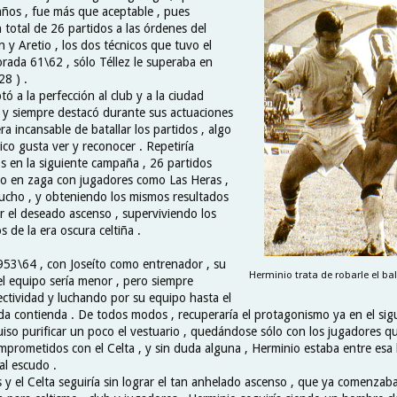
ños , fue más que aceptable , pues
n total de 26 partidos a las órdenes del
 y Aretio , los dos técnicos que tuvo el
orada 61\62 , sólo Téllez le superaba en
28 ) .
ó a la perfección al club y a la ciudad
, y siempre destacó durante sus actuaciones
a incansable de batallar los partidos , algo
ico gusta ver y reconocer . Repetiría
s en la siguiente campaña , 26 partidos
o en zaga con jugadores como Las Heras ,
Tucho , y obteniendo los mismos resultados
r el deseado ascenso , superviviendo los
s de la era oscura celtiña .
53\64 , con Joseíto como entrenador , su
Herminio trata de robarle el ba
el equipo sería menor , pero siempre
ectividad y luchando por su equipo hasta el
ada contienda . De todos modos , recuperaría el protagonismo ya en el sigui
iso purificar un poco el vestuario , quedándose sólo con los jugadores qu
mprometidos con el Celta , y sin duda alguna , Herminio estaba entre esa l
 al escudo .
 y el Celta seguiría sin lograr el tan anhelado ascenso , que ya comenzab