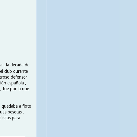
a , la década de
 el club durante
deroso defensor
sión española ,
, fue por la que
, quedaba a flote
guas pesetas .
listas para