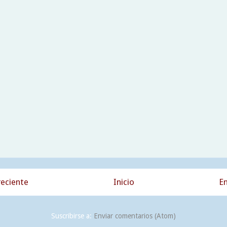
eciente
Inicio
En
Suscribirse a:
Enviar comentarios (Atom)