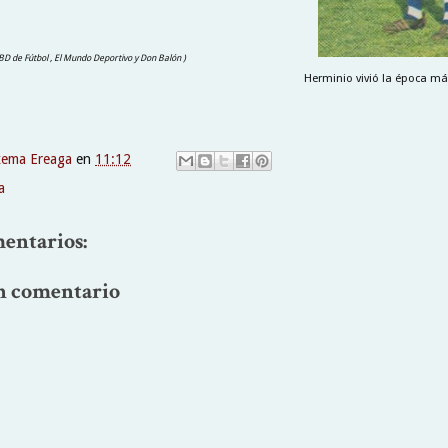
, BD de Fútbol , El Mundo Deportivo y Don Balón )
Herminio vivió la época más
xema Ereaga
en
11:12
a
entarios:
n comentario