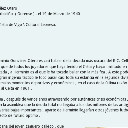
ález Otero
rballiño ( Ourense ) , el 19 de Marzo de 1940
Celta de Vigo \ Cultural Leonesa.
minio González Otero es casi hablar de la década más oscura del R.C. Celt
s que de todos los jugadores que haya tenido el Celta y hayan militado en
ada , a Herminio es al que le ha tocado bailar con la más fea . A este po
ran ingenio táctico le tocó pasar casi toda su estancia en la segunda divi
 malos momentos deportivos y económicos , en el caso de la última razón 
 al Celta en 1961 .
sa , después de varios años atravesando por auténticas crisis económicas 
 la asamblea que la deuda total no llegaba a los dos millones de las anti
arias bajas importantes , aparte de Herminio llegarían otros jóvenes futbo
ecto de futuro óptimo .
paña del joven zaguero gallego , que