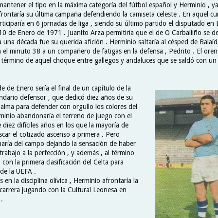
 mantener el tipo en la máxima categoría del fútbol español y Herminio , y
frontaría su última campaña defendiendo la camiseta celeste . En aquel c
ticiparía en 6 jornadas de liga , siendo su último partido el disputado en 
10 de Enero de 1971 . Juanito Arza permitiría que el de O Carballiño se de
 una década fue su querida afición . Herminio saltaría al césped de Balaíd
 el minuto 38 a un compañero de fatigas en la defensa , Pedrito . El orens
l término de aquel choque entre gallegos y andaluces que se saldó con un
de de Enero sería el final de un capítulo de la
endario defensor , que dedicó diez años de su
 alma para defender con orgullo los colores del
rminio abandonaría el terreno de juego con el
diez difíciles años en los que la mayoría de
scar el cotizado ascenso a primera . Pero
aría del campo dejando la sensación de haber
rabajo a la perfección , y además , al término
con la primera clasificación del Celta para
 de la UEFA .
en la disciplina olívica , Herminio afrontaría la
 carrera jugando con la Cultural Leonesa en
.