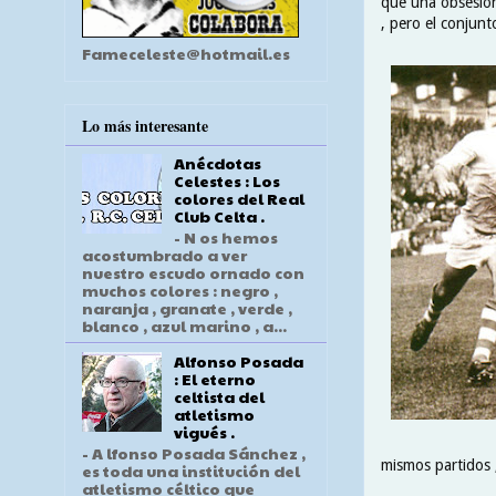
que una obsesión
, pero el conjunt
Fameceleste@hotmail.es
Lo más interesante
Anécdotas
Celestes : Los
colores del Real
Club Celta .
- N os hemos
acostumbrado a ver
nuestro escudo ornado con
muchos colores : negro ,
naranja , granate , verde ,
blanco , azul marino , a...
Alfonso Posada
: El eterno
celtista del
atletismo
vigués .
- A lfonso Posada Sánchez ,
mismos partidos ,
es toda una institución del
atletismo céltico que