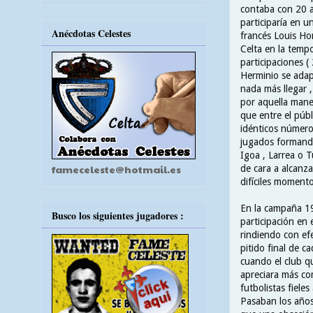
contaba con 20 a
participaría en u
Anécdotas Celestes
francés Louis Hon
Celta en la temp
participaciones ( 
Herminio se adapt
nada más llegar 
por aquella maner
que entre el públ
idénticos número
jugados formand
Igoa , Larrea o 
fameceleste@hotmail.es
de cara a alcanza
difíciles momento
En la campaña 19
Busco los siguientes jugadores :
participación en 
rindiendo con ef
pitido final de c
cuando el club qu
apreciara más co
futbolistas fieles
Pasaban los años