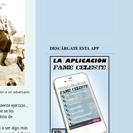
DESCÁRGATE ESTA APP
lón a un adversario
ente ejercicio ,
e se les
ista de
a a ser algo más