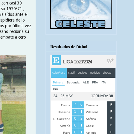
a con casi 30
urso 1970\71 ,
Balaídos ante el
spidiera de lo
os por última vez
ano recibiría su
 empate a cero
Resultados de fútbol