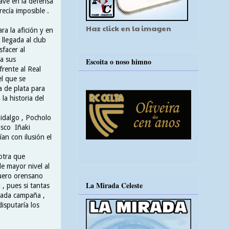
ave en la defensa
ecía imposible .
Haz click en la imagen
ra la afición y en
llegada al club
facer al
 a sus
Escoita o noso himno
frente al Real
el que se
a de plata para
la historia del
Hidalgo , Pocholo
asco Iñaki
an con ilusión el
otra que
e mayor nivel al
uero orensano
La Mirada Celeste
, pues si tantas
cada campaña ,
isputaría los