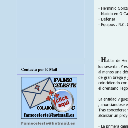
- Herminio Gonz
- Nacido en O Ca
- Defensa
- Equipos : R.C. 
H
-
ablar de Her
los sesenta . Y e
Contacta por E-Mail
al menos una déc
de gran brega y g
coincidiendo con
el orensano llegó
La entidad vigue
, anunciándose en
Tras concederse v
alcanzar un proy
Fameceleste@hotmail.es
- La primera cam