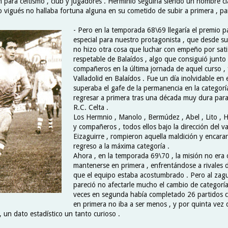
 para celtismo , club y jugadores . Herminio seguiría siendo un hombre cl
o vigués no hallaba fortuna alguna en su cometido de subir a primera , par
- Pero en la temporada 68\69 llegaría el premio pa
especial para nuestro protagonista , que desde su 
no hizo otra cosa que luchar con empeño por satis
respetable de Balaídos , algo que consiguió junto
compañeros en la última jornada de aquel curso , 
Valladolid en Balaídos . Fue un día inolvidable en 
superaba el gafe de la permanencia en la categorí
regresar a primera tras una década muy dura para 
R.C. Celta .
Los Hermnio , Manolo , Bermúdez , Abel , Lito , 
y compañeros , todos ellos bajo la dirección del v
Eizaguirre , rompieron aquella maldición y encararí
regreso a la máxima categoría .
Ahora , en la temporada 69\70 , la misión no era 
mantenerse en primera , enfrentándose a rivales d
que el equipo estaba acostumbrado . Pero al zag
pareció no afectarle mucho el cambio de categoría 
veces en segunda había completado 26 partidos 
en primera no iba a ser menos , y por quinta vez d
 un dato estadístico un tanto curioso .