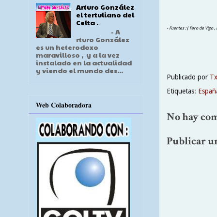
Arturo González
el tertuliano del
Celta .
- Fuentes : ( Faro de Vigo 
- A
rturo González
es un heterodoxo
maravilloso , y a la vez
instalado en la actualidad
y viendo el mundo des...
Publicado por
T
Etiquetas:
Españ
Web Colaboradora
No hay com
Publicar u