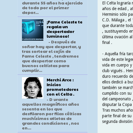
durante 55 años ha ejercido
El Celta lograría
de todo por el primer
años de edad , a
depor...
Herminio sólo par
C.D. Málaga , el 
¡Fame Celeste te
que durante toda
regala un
despertador
, sustituyendo en
luminoso!
última ovación a
- Después de
final .
soñar hay que despertar, y
tras sortear el cojín de
- Aquella fría tar
Fame Celeste , tendremos
vida de este leg
que despertar como
buenos celtistas para
vida en cuerpo y
cumplir...
club vigués . He
duro recuerdo de 
Merchi Arce :
ellos dedicó a bu
Inicios
también se march
prometedores
con el Celta .
cumplido con su t
- D urante
del campeonato , 
aquellos magníficos años
disputar la Copa
sesenta en los que
Tras muchos años 
desfilaron por filas célticas
parte final de su
muchísimos atletas de
segunda división 
grandes condiciones , nos
en...