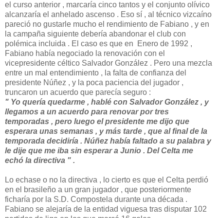
el curso anterior , marcaría cinco tantos y el conjunto olívico
alcanzaría el anhelado ascenso . Eso sí , al técnico vizcaíno
pareció no gustarle mucho el rendimiento de Fabiano , y en
la campaña siguiente debería abandonar el club con
polémica incluida . El caso es que en Enero de 1992 ,
Fabiano había negociado la renovación con el
vicepresidente céltico Salvador González . Pero una mezcla
entre un mal entendimiento , la falta de confianza del
presidente Núñez , y la poca paciencia del jugador ,
truncaron un acuerdo que parecía seguro :
" Yo quería quedarme , hablé con Salvador González , y
llegamos a un acuerdo para renovar por tres
temporadas , pero luego el presidente me dijo que
esperara unas semanas , y más tarde , que al final de la
temporada decidiría . Núñez había faltado a su palabra y
le dije que me iba sin esperar a Junio . Del Celta me
echó la directiva " .
Lo echase o no la directiva , lo cierto es que el Celta perdió
en el brasileño a un gran jugador , que posteriormente
ficharía por la S.D. Compostela durante una década .
Fabiano se alejaría de la entidad viguesa tras disputar 102