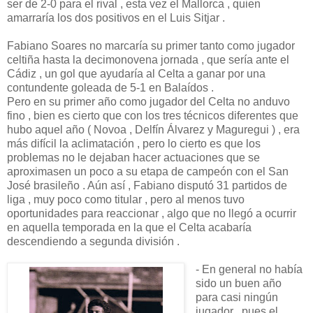
ser de 2-0 para el rival , esta vez el Mallorca , quien
amarraría los dos positivos en el Luis Sitjar .
Fabiano Soares no marcaría su primer tanto como jugador
celtiña hasta la decimonovena jornada , que sería ante el
Cádiz , un gol que ayudaría al Celta a ganar por una
contundente goleada de 5-1 en Balaídos .
Pero en su primer año como jugador del Celta no anduvo
fino , bien es cierto que con los tres técnicos diferentes que
hubo aquel año ( Novoa , Delfín Álvarez y Maguregui ) , era
más difícil la aclimatación , pero lo cierto es que los
problemas no le dejaban hacer actuaciones que se
aproximasen un poco a su etapa de campeón con el San
José brasileño . Aún así , Fabiano disputó 31 partidos de
liga , muy poco como titular , pero al menos tuvo
oportunidades para reaccionar , algo que no llegó a ocurrir
en aquella temporada en la que el Celta acabaría
descendiendo a segunda división .
- En general no había
sido un buen año
para casi ningún
jugador , pues el