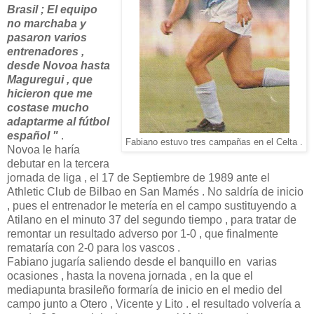
Brasil ; El equipo
no marchaba y
pasaron varios
entrenadores ,
desde Novoa hasta
Maguregui , que
hicieron que me
costase mucho
adaptarme al fútbol
español "
.
Fabiano estuvo tres campañas en el Celta .
Novoa le haría
debutar en la tercera
jornada de liga , el 17 de Septiembre de 1989 ante el
Athletic Club de Bilbao en San Mamés . No saldría de inicio
, pues el entrenador le metería en el campo sustituyendo a
Atilano en el minuto 37 del segundo tiempo , para tratar de
remontar un resultado adverso por 1-0 , que finalmente
remataría con 2-0 para los vascos .
Fabiano jugaría saliendo desde el banquillo en varias
ocasiones , hasta la novena jornada , en la que el
mediapunta brasileño formaría de inicio en el medio del
campo junto a Otero , Vicente y Lito . el resultado volvería a