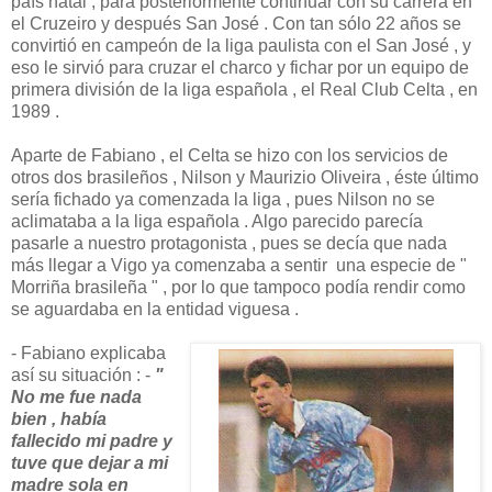
país natal , para posteriormente continuar con su carrera en
el Cruzeiro y después San José . Con tan sólo 22 años se
convirtió en campeón de la liga paulista con el San José , y
eso le sirvió para cruzar el charco y fichar por un equipo de
primera división de la liga española , el Real Club Celta , en
1989 .
Aparte de Fabiano , el Celta se hizo con los servicios de
otros dos brasileños , Nilson y Maurizio Oliveira , éste último
sería fichado ya comenzada la liga , pues Nilson no se
aclimataba a la liga española . Algo parecido parecía
pasarle a nuestro protagonista , pues se decía que nada
más llegar a Vigo ya comenzaba a sentir una especie de "
Morriña brasileña " , por lo que tampoco podía rendir como
se aguardaba en la entidad viguesa .
- Fabiano explicaba
así su situación : -
"
No me fue nada
bien , había
fallecido mi padre y
tuve que dejar a mi
madre sola en