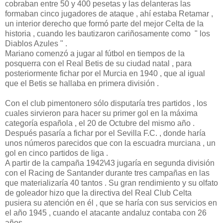
cobraban entre 50 y 400 pesetas y las delanteras las
formaban cinco jugadores de ataque , ahí estaba Retamar ,
un interior derecho que formó parte del mejor Celta de la
historia , cuando les bautizaron cariñosamente como " los
Diablos Azules " .
Mariano comenzó a jugar al fútbol en tiempos de la
posquerra con el Real Betis de su ciudad natal , para
posteriormente fichar por el Murcia en 1940 , que al igual
que el Betis se hallaba en primera división .
Con el club pimentonero sólo disputaría tres partidos , los
cuales sirvieron para hacer su primer gol en la máxima
categoría española , el 20 de Octubre del mismo año .
Después pasaría a fichar por el Sevilla F.C. , donde haría
unos números parecidos que con la escuadra murciana , un
gol en cinco partidos de liga .
A partir de la campaña 1942\43 jugaría en segunda división
con el Racing de Santander durante tres campañas en las
que materializaría 40 tantos . Su gran rendimiento y su olfato
de goleador hizo que la directiva del Real Club Celta
pusiera su atención en él , que se haría con sus servicios en
el año 1945 , cuando el atacante andaluz contaba con 26
años .