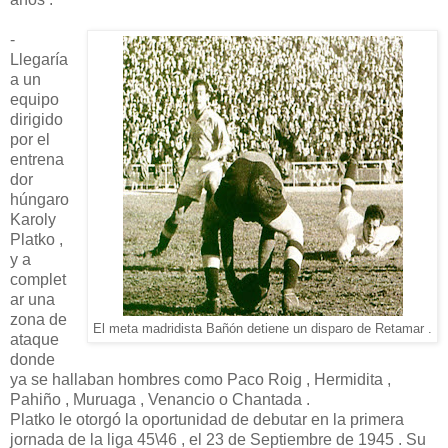
-
Llegaría
a un
equipo
dirigido
por el
entrena
dor
húngaro
Karoly
Platko ,
y a
complet
ar una
zona de
El meta madridista Bañón detiene un disparo de Retamar .
ataque
donde
ya se hallaban hombres como Paco Roig , Hermidita ,
Pahiño , Muruaga , Venancio o Chantada .
Platko le otorgó la oportunidad de debutar en la primera
jornada de la liga 45\46 , el 23 de Septiembre de 1945 . Su