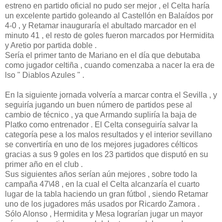
estreno en partido oficial no pudo ser mejor , el Celta haría
un excelente partido goleando al Castellón en Balaídos por
4-0 , y Retamar inauguraría el abultado marcador en el
minuto 41 , el resto de goles fueron marcados por Hermidita
y Aretio por partida doble .
Sería el primer tanto de Mariano en el día que debutaba
como jugador celtiña , cuando comenzaba a nacer la era de
lso " Diablos Azules " .
En la siguiente jornada volvería a marcar contra el Sevilla , y
seguiría jugando un buen número de partidos pese al
cambio de técnico , ya que Armando supliría la baja de
Platko como entrenador . El Celta conseguiría salvar la
categoría pese a los malos resultados y el interior sevillano
se convertiría en uno de los mejores jugadores célticos
gracias a sus 9 goles en los 23 partidos que disputó en su
primer año en el club .
Sus siguientes años serían aún mejores , sobre todo la
campaña 47\48 , en la cual el Celta alcanzaría el cuarto
lugar de la tabla haciendo un gran fútbol , siendo Retamar
uno de los jugadores más usados por Ricardo Zamora .
Sólo Alonso , Hermidita y Mesa lograrían jugar un mayor