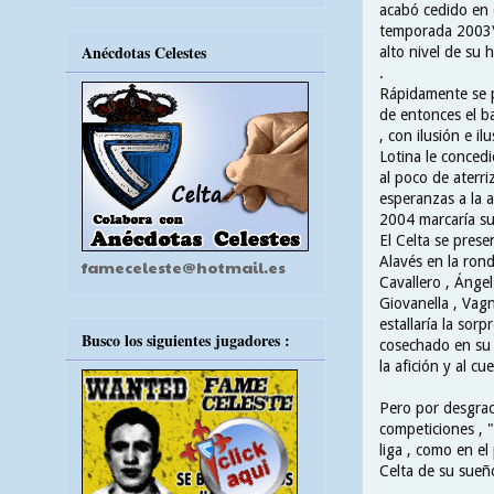
acabó cedido en e
temporada 2003\0
Anécdotas Celestes
alto nivel de su 
.
Rápidamente se p
de entonces el ban
, con ilusión e i
Lotina le conced
al poco de aterri
esperanzas a la a
2004 marcaría su
El Celta se pres
Alavés en la rond
fameceleste@hotmail.es
Cavallero , Ángel 
Giovanella , Vagn
estallaría la sor
Busco los siguientes jugadores :
cosechado en su f
la afición y al cu
Pero por desgraci
competiciones , "
liga , como en el
Celta de su sueñ