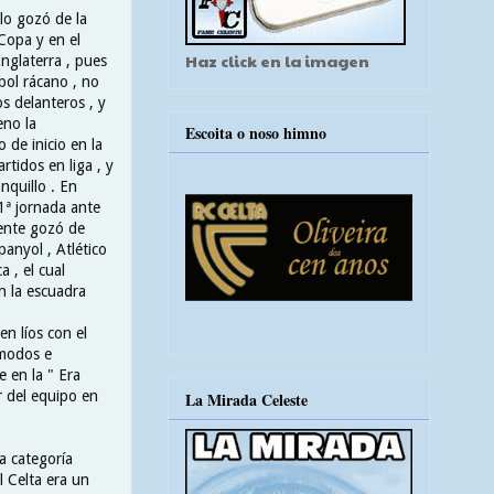
lo gozó de la
 Copa y en el
Haz click en la imagen
Inglaterra , pues
bol rácano , no
s delanteros , y
eno la
Escoita o noso himno
 de inicio en la
rtidos en liga , y
nquillo . En
1ª jornada ante
mente gozó de
panyol , Atlético
 , el cual
n la escuadra
en líos con el
 modos e
e en la " Era
r del equipo en
La Mirada Celeste
a categoría
l Celta era un