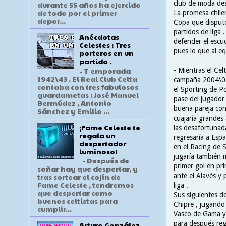
club de moda desd
durante 55 años ha ejercido
de todo por el primer
La promesa chile
depor...
Copa que disputó 
partidos de liga
Anécdotas
defender el escud
Celestes : Tres
pues lo que al eq
porteros en un
partido .
- T emporada
- Mientras el Cel
1942\43 . El Real Club Celta
campaña 2004\05 
contaba con tres fabulosos
el Sporting de Po
guardametas : José Manuel
pase del jugador 
Bermúdez , Antonio
buena pareja con
Sánchez y Emilio ...
cuajaría grandes
¡Fame Celeste te
las desafortunada
regala un
regresaría a Espa
despertador
en el Racing de 
luminoso!
jugaría también 
- Después de
primer gol en pri
soñar hay que despertar, y
ante el Alavés y 
tras sortear el cojín de
Fame Celeste , tendremos
liga .
que despertar como
Sus siguientes de
buenos celtistas para
Chipre , jugando 
cumplir...
Vasco de Gama y 
para después regr
Arturo González