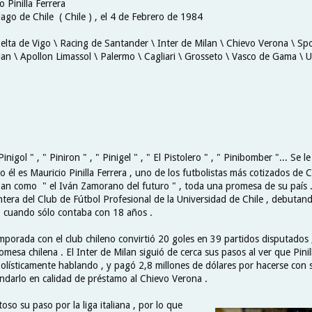
o Pinilla Ferrera
ago de Chile ( Chile ) , el 4 de Febrero de 1984
Celta de Vigo \ Racing de Santander \ Inter de Milan \ Chievo Verona \ Spo
ian \ Apollon Limassol \ Palermo \ Cagliari \ Grosseto \ Vasco de Gama \ 
 Pinigol " , " Piniron " , " Pinigel " , " El Pistolero " , " Pinibomber "... Se 
o él es Mauricio Pinilla Ferrera , uno de los futbolistas más cotizados de C
n como " el Iván Zamorano del futuro " , toda una promesa de su país 
antera del Club de Fútbol Profesional de la Universidad de Chile , debutan
 cuando sólo contaba con 18 años .
mporada con el club chileno convirtió 20 goles en 39 partidos disputados
omesa chilena . El Inter de Milan siguió de cerca sus pasos al ver que Pinil
olísticamente hablando , y pagó 2,8 millones de dólares por hacerse con su
darlo en calidad de préstamo al Chievo Verona .
oso su paso por la liga italiana , por lo que