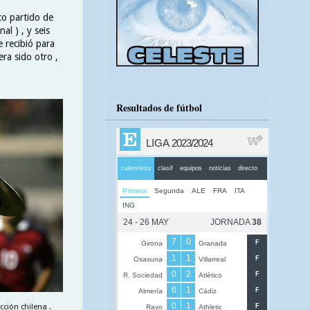
co partido de
l ) , y seis
 recibió para
era sido otro ,
Resultados de fútbol
cción chilena .