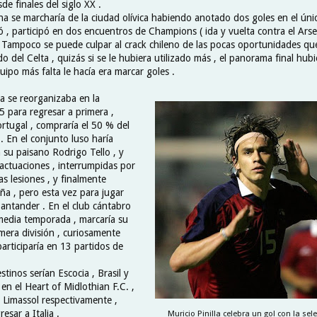
e finales del siglo XX .
na se marcharía de la ciudad olívica habiendo anotado dos goles en el úni
, participó en dos encuentros de Champions ( ida y vuelta contra el Arsena
 . Tampoco se puede culpar al crack chileno de las pocas oportunidades que
o del Celta , quizás si se le hubiera utilizado más , el panorama final hubi
uipo más falta le hacía era marcar goles .
ta se reorganizaba en la
para regresar a primera ,
rtugal , compraría el 50 % del
. En el conjunto luso haría
 su paisano Rodrigo Tello , y
 actuaciones , interrumpidas por
s lesiones , y finalmente
ña , pero esta vez para jugar
Santander . En el club cántabro
media temporada , marcaría su
mera división , curiosamente
participaría en 13 partidos de
stinos serían Escocia , Brasil y
en el Heart of Midlothian F.C. ,
Limassol respectivamente ,
esar a Italia .
Muricio Pinilla celebra un gol con la sele