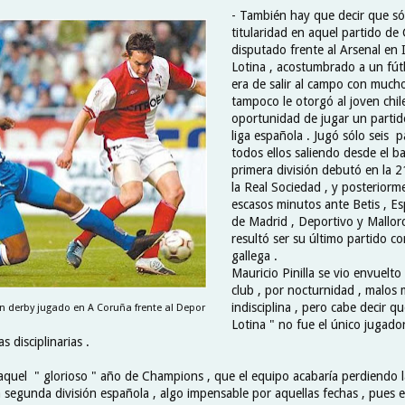
- También hay que decir que só
titularidad en aquel partido de
disputado frente al Arsenal en 
Lotina , acostumbrado a un fút
era de salir al campo con mucho
tampoco le otorgó al joven chil
oportunidad de jugar un partido
liga española . Jugó sólo seis pa
todos ellos saliendo desde el ba
primera división debutó en la 2
la Real Sociedad , y posterior
escasos minutos ante Betis , Es
de Madrid , Deportivo y Mallorca
resultó ser su último partido co
gallega .
Mauricio Pinilla se vio envuelto 
club , por nocturnidad , malos
indisciplina , pero cabe decir qu
un derby jugado en A Coruña frente al Depor
Lotina " no fue el único jugado
s disciplinarias .
aquel " glorioso " año de Champions , que el equipo acabaría perdiendo l
 segunda división española , algo impensable por aquellas fechas , pues e