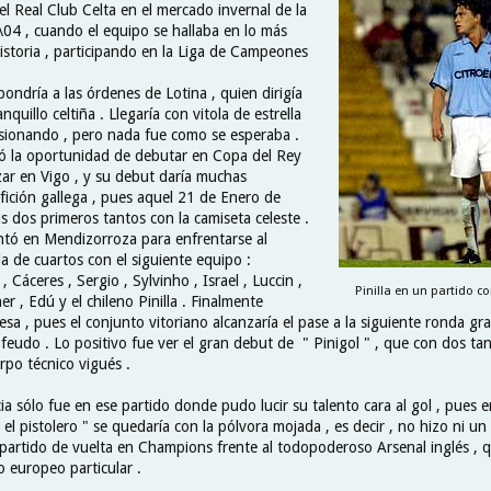
l Real Club Celta en el mercado invernal de la
4 , cuando el equipo se hallaba en lo más
historia , participando en la Liga de Campeones
ondría a las órdenes de Lotina , quien dirigía
quillo celtiña . Llegaría con vitola de estrella
lusionando , pero nada fue como se esperaba .
ió la oportunidad de debutar en Copa del Rey
zar en Vigo , y su debut daría muchas
fición gallega , pues aquel 21 de Enero de
s dos primeros tantos con la camiseta celeste .
entó en Mendizorroza para enfrentarse al
a de cuartos con el siguiente equipo :
, Cáceres , Sergio , Sylvinho , Israel , Luccin ,
Pinilla en un partido con
er , Edú y el chileno Pinilla . Finalmente
presa , pues el conjunto vitoriano alcanzaría el pase a la siguiente ronda gra
eudo . Lo positivo fue ver el gran debut de " Pinigol " , que con dos tant
erpo técnico vigués .
a sólo fue en ese partido donde pudo lucir su talento cara al gol , pues 
 el pistolero " se quedaría con la pólvora mojada , es decir , no hizo ni un
 partido de vuelta en Champions frente al todopoderoso Arsenal inglés , qu
o europeo particular .