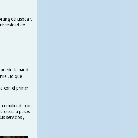
rting de Lisboa \
Universidad de
le puede llamar de
hile , lo que
.
do con el primer
 , cumpliendo con
la crecía a pasos
s servicios ,