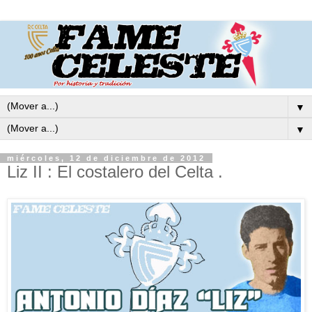
▼
▼
miércoles, 12 de diciembre de 2012
Liz II : El costalero del Celta .