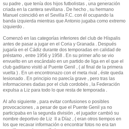
su padre , que tenía dos hijos futbolistas , una generación
criada en la cantera sevillana . De hecho , su hermano
Manuel coincidió en el Sevilla F.C. con él ocupando la
banda izquierda mientras que Antonio jugaba como extremo
izquierdo .
Comenzó en las categorías inferiores del club de Híspalis
antes de pasar a jugar en el Coria y Granada . Después
jugaría en el Cádiz durante dos temporadas en calidad de
préstamo , entre 1956 y 1958 . En su primer año se vio
envuelto en un escándalo en un partido de liga en el que el
club gaditano visitó al Puente Genil , ( al final de la primera
vuelta ) . En un encontronazo con el meta rival , éste queda
lesionado . En principio no parecía grave , pero tras las
informaciones dadas por el club cordobés , la Federación
expulsa a Liz para todo lo que resta de temporada .
Al año siguiente , para evitar confusiones o posibles
provocaciones , a pesar de que el Puente Genil ya no
participaba en la segunda división , el jugador cambió su
nombre deportivo de Liz II a Díaz , ( eran otros tiempos en
los que recavar información o encontrar fotos no era tan