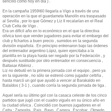
sencillo como hoy en día ) .
En la campaña 1959\60 llegaría a Vigo a través de una
operación en la que el guardameta Manolín era traspasado
al Sevilla , por lo que Gómez y Liz II recalarían en el Real
Club Celta de Vigo .
Era un difícil año en lo económico en el que la directiva
olívica tuvo que vender jugadores para evitar el embargo del
club y ficharlos a buen precio , sumidos en la segunda
división española . En principio entrenaron bajo las órdenes
del entrenador argentino Lúpiz, quien ejercitaba a la
plantilla en la playa hasta ser negado por la Federación , y
después sustituido por otro entrenador en consecuencia ,
Baltasar Albéniz .
Liz no debutó en la primera jornada con el equipo , pero ya
en la siguiente , no sólo se estrenó como jugador celtiña ,
hasta marcó un gol que ayudó a vencer al Barakaldo en
Balaídos ( 3-1 ) , cuando corría la segunda jornada de liga .
Aquel sería su último gol con la casaca celeste de los cinco
partidos que jugó con el cuadro vigués en su único año en
la ciudad olívica . Coincidió con buenos jugadores en el
Celta : Zamorita , Pais , Bayo , Carrera , Escobar , Olmedo ,