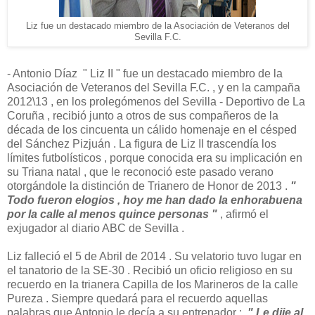
Liz fue un destacado miembro de la Asociación de Veteranos del
Sevilla F.C.
- Antonio Díaz " Liz II " fue un destacado miembro de la
Asociación de Veteranos del Sevilla F.C. , y en la campaña
2012\13 , en los prolegómenos del Sevilla - Deportivo de La
Coruña , recibió junto a otros de sus compañeros de la
década de los cincuenta un cálido homenaje en el césped
del Sánchez Pizjuán . La figura de Liz II trascendía los
límites futbolísticos , porque conocida era su implicación en
su Triana natal , que le reconoció este pasado verano
otorgándole la distinción de Trianero de Honor de 2013 .
"
Todo fueron elogios , hoy me han dado la enhorabuena
por la calle al menos quince personas "
, afirmó el
exjugador al diario ABC de Sevilla .
Liz falleció el 5 de Abril de 2014 . Su velatorio tuvo lugar en
el tanatorio de la SE-30 . Recibió un oficio religioso en su
recuerdo en la trianera Capilla de los Marineros de la calle
Pureza . Siempre quedará para el recuerdo aquellas
palabras que Antonio le decía a su entrenador :
" Le dije al