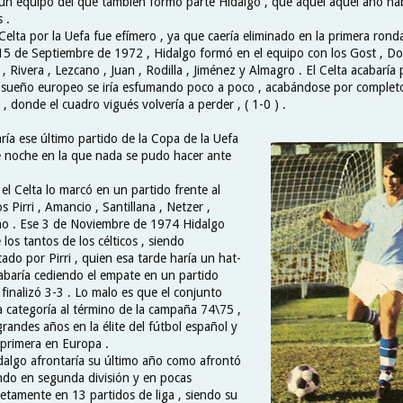
. un equipo del que también formó parte Hidalgo , que aquel aquel año hab
 .
Celta por la Uefa fue efímero , ya que caería eliminado en la primera rond
 15 de Septiembre de 1972 , Hidalgo formó en el equipo con los Gost , D
, Rivera , Lezcano , Juan , Rodilla , Jiménez y Almagro . El Celta acabaría
l sueño europeo se iría esfumando poco a poco , acabándose por completo
 , donde el cuadro vigués volvería a perder , ( 1-0 ) .
ría ese último partido de la Copa de la Uefa
ste noche en la que nada se pudo hacer ante
el Celta lo marcó en un partido frente al
s Pirri , Amancio , Santillana , Netzer ,
o . Ese 3 de Noviembre de 1974 Hidalgo
 los tantos de los célticos , siendo
do por Pirri , quien esa tarde haría un hat-
acabaría cediendo el empate en un partido
finalizó 3-3 . Lo malo es que el conjunto
a categoría al término de la campaña 74\75 ,
randes años en la élite del fútbol español y
primera en Europa .
algo afrontaría su último año como afrontó
ando en segunda división y en pocas
retamente en 13 partidos de liga , siendo su