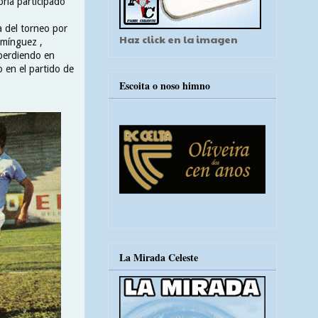
ría participado
a del torneo por
Haz click en la imagen
omínguez ,
 perdiendo en
 en el partido de
Escoita o noso himno
La Mirada Celeste