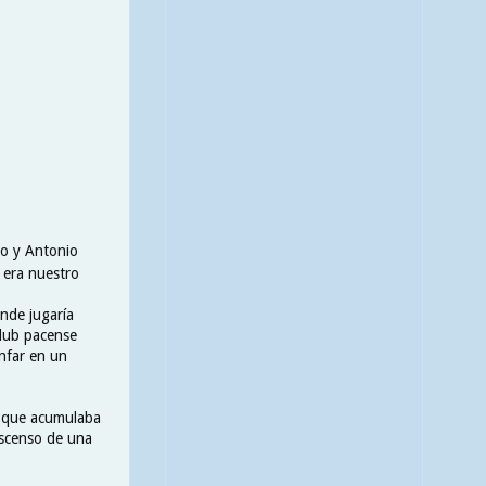
oro y Antonio
o era nuestro
onde jugaría
club pacense
unfar en un
b que acumulaba
 ascenso de una