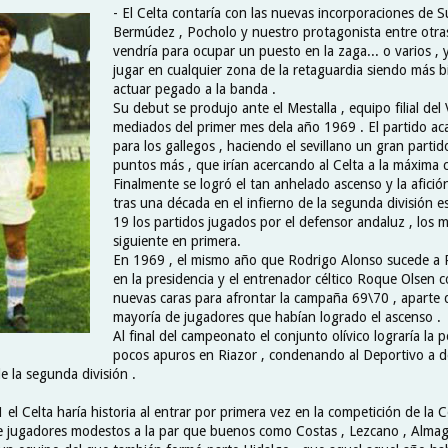
- El Celta contaría con las nuevas incorporaciones de S
Bermúdez , Pocholo y nuestro protagonista entre otras
vendría para ocupar un puesto en la zaga... o varios ,
jugar en cualquier zona de la retaguardia siendo más b
actuar pegado a la banda .
Su debut se produjo ante el Mestalla , equipo filial del 
mediados del primer mes dela año 1969 . El partido ac
para los gallegos , haciendo el sevillano un gran parti
puntos más , que irían acercando al Celta a la máxima c
Finalmente se logró el tan anhelado ascenso y la afició
tras una década en el infierno de la segunda división e
19 los partidos jugados por el defensor andaluz , los 
siguiente en primera.
En 1969 , el mismo año que Rodrigo Alonso sucede a
en la presidencia y el entrenador céltico Roque Olsen c
nuevas caras para afrontar la campaña 69\70 , aparte d
mayoría de jugadores que habían logrado el ascenso .
Al final del campeonato el conjunto olívico lograría la
pocos apuros en Riazor , condenando al Deportivo a d
e la segunda división .
 el Celta haría historia al entrar por primera vez en la competición de la 
 jugadores modestos a la par que buenos como Costas , Lezcano , Almag