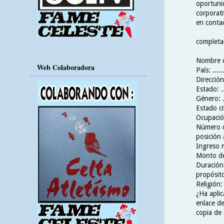
oportuni
corporat
en conta
completar
Nombre co
Web Colaboradora
País: ......
Dirección: 
Estado: ...
Género: ...
Estado civi
Ocupación:
Número de
posición 
Ingreso me
Monto del
Duración d
propósito
Religión: .
¿Ha aplic
enlace de 
copia de 