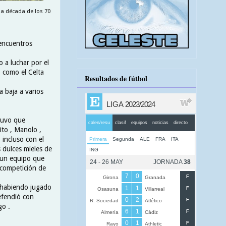
la década de los 70
 encuentros
o a luchar por el
 como el Celta
Resultados de fútbol
a baja a varios
tuvo que
ito , Manolo ,
 incluso con el
 dulces mieles de
 un equipo que
 competición de
o habiendo jugado
efendió con
go .