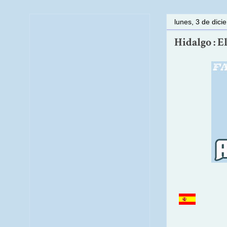
lunes, 3 de dic
Hidalgo : El