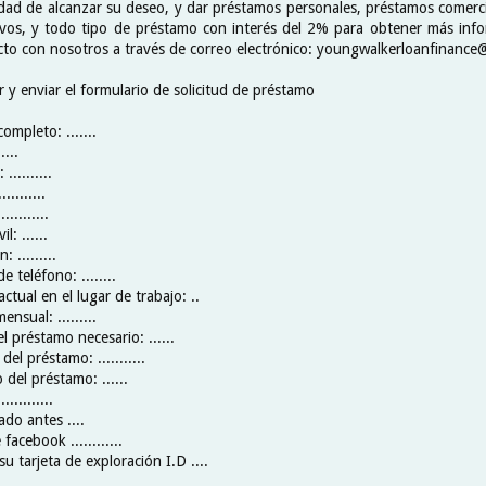
dad de alcanzar su deseo, y dar préstamos personales, préstamos comerc
ivos, y todo tipo de préstamo con interés del 2% para obtener más inf
cto con nosotros a través de correo electrónico: youngwalkerloanfinanc
 y enviar el formulario de solicitud de préstamo
mpleto: .......
....
..........
.........
.........
l: ......
 .........
 teléfono: ........
actual en el lugar de trabajo: ..
nsual: .........
 préstamo necesario: ......
el préstamo: ...........
 del préstamo: ......
...........
ado antes ....
facebook ............
su tarjeta de exploración I.D ....