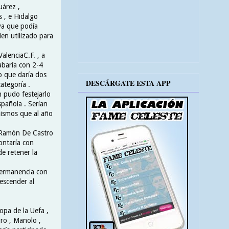
uárez ,
 , e Hidalgo
 ya que podía
ien utilizado para
ValenciaC.F. , a
abaría con 2-4
do que daría dos
DESCÁRGATE ESTA APP
ategoría .
n pudo festejarlo
spañola . Serían
mismos que al año
 Ramón De Castro
ontaría con
e retener la
 permanencia con
escender al
Copa de la Uefa ,
ro , Manolo ,