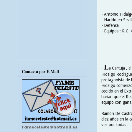
- Antonio Hidal
- Nacido en Sevil
- Defensa
- Equipos : R.C. 
L
-
a Cartuja , e
Contacta por E-Mail
Hidalgo Rodríguez
protagonista de 
Hidalgo comenzó a
cedido en el Ext
harían que el Rea
equipo con ganas
Ramón De Castro 
diez años en la c
vez por todas .
Fameceleste@hotmail.es