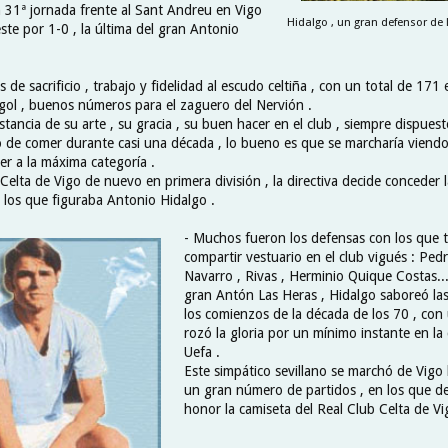
n 31ª jornada frente al Sant Andreu en Vigo
Hidalgo , un gran defensor de 
leste por 1-0 , la última del gran Antonio
de sacrificio , trabajo y fidelidad al escudo celtiña , con un total de 171
gol , buenos números para el zaguero del Nervión .
tancia de su arte , su gracia , su buen hacer en el club , siempre dispuest
o de comer durante casi una década , lo bueno es que se marcharía viendo
er a la máxima categoría .
Celta de Vigo de nuevo en primera división , la directiva decide conceder l
e los que figuraba Antonio Hidalgo .
- Muchos fueron los defensas con los que 
compartir vestuario en el club vigués : Pedr
Navarro , Rivas , Herminio Quique Costas...
gran Antón Las Heras , Hidalgo saboreó las
los comienzos de la década de los 70 , con
rozó la gloria por un mínimo instante en la
Uefa .
Este simpático sevillano se marchó de Vig
un gran número de partidos , en los que d
honor la camiseta del Real Club Celta de Vi