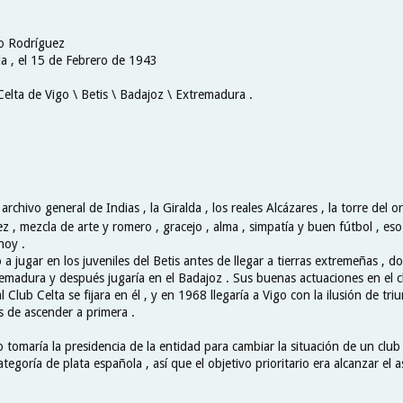
go Rodríguez
la , el 15 de Febrero de 1943
Celta de Vigo \ Betis \ Badajoz \ Extremadura .
l archivo general de Indias , la Giralda , los reales Alcázares , la torre del 
 , mezcla de arte y romero , gracejo , alma , simpatía y buen fútbol , es
hoy .
 jugar en los juveniles del Betis antes de llegar a tierras extremeñas , d
remadura y después jugaría en el Badajoz . Sus buenas actuaciones en el 
l Club Celta se fijara en él , y en 1968 llegaría a Vigo con la ilusión de tri
 de ascender a primera .
tomaría la presidencia de la entidad para cambiar la situación de un clu
ategoría de plata española , así que el objetivo prioritario era alcanzar el