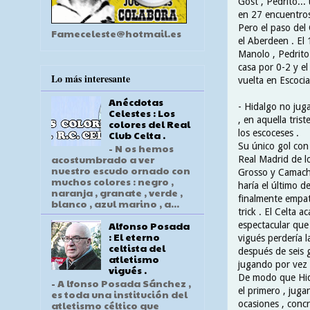
Gost , Pedrito..
en 27 encuentros
Pero el paso del 
Fameceleste@hotmail.es
el Aberdeen . El
Manolo , Pedrito 
casa por 0-2 y e
Lo más interesante
vuelta en Escocia
Anécdotas
- Hidalgo no juga
Celestes : Los
, en aquella tri
colores del Real
los escoceses .
Club Celta .
Su único gol con 
- N os hemos
acostumbrado a ver
Real Madrid de lo
nuestro escudo ornado con
Grosso y Camach
muchos colores : negro ,
haría el último de
naranja , granate , verde ,
finalmente empata
blanco , azul marino , a...
trick . El Celta 
Alfonso Posada
espectacular que 
: El eterno
vigués perdería l
celtista del
después de seis g
atletismo
jugando por vez 
vigués .
De modo que Hid
- A lfonso Posada Sánchez ,
el primero , jug
es toda una institución del
ocasiones , conc
atletismo céltico que