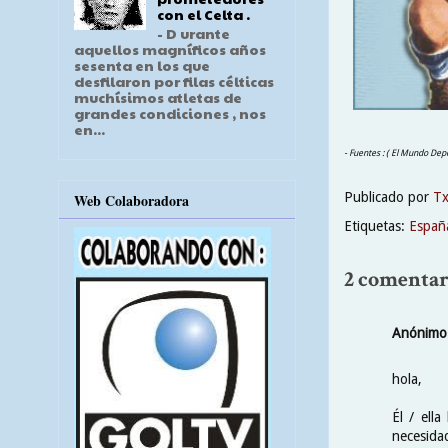
con el Celta .
- D urante
aquellos magníficos años
sesenta en los que
desfilaron por filas célticas
muchísimos atletas de
grandes condiciones , nos
en...
- Fuentes : ( El Mundo Depo
Publicado por
T
Web Colaboradora
Etiquetas:
Españ
2 comentar
Anónimo
hola,
Él / ell
necesida