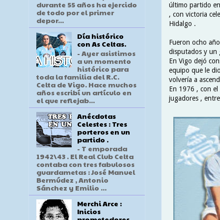
durante 55 años ha ejercido
último partido e
de todo por el primer
, con victoria ce
depor...
Hidalgo .
Día histórico
Fueron ocho años 
con As Celtas.
disputados y un 
- Ayer asistimos
a un momento
En Vigo dejó cons
histórico para
equipo que le di
toda la familia del R.C.
volvería a ascend
Celta de Vigo. Hace muchos
En 1976 , con el 
años escribí un artículo en
jugadores , entr
el que reflejab...
Anécdotas
Celestes : Tres
porteros en un
partido .
- T emporada
1942\43 . El Real Club Celta
contaba con tres fabulosos
guardametas : José Manuel
Bermúdez , Antonio
Sánchez y Emilio ...
Merchi Arce :
Inicios
prometedores