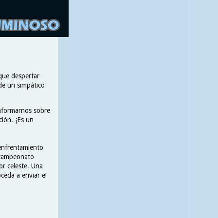
que despertar
 de un simpático
informarnos sobre
ión. ¡Es un
 enfrentamiento
 campeonato
or celeste. Una
ceda a enviar el