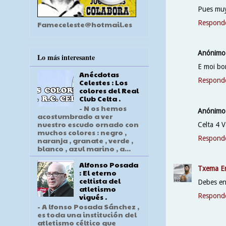
Pues muy
Respond
Fameceleste@hotmail.es
Anónimo
Lo más interesante
E moi bo
Anécdotas
Respond
Celestes : Los
colores del Real
Club Celta .
- N os hemos
Anónimo
acostumbrado a ver
nuestro escudo ornado con
Celta 4 V
muchos colores : negro ,
Respond
naranja , granate , verde ,
blanco , azul marino , a...
Alfonso Posada
Txema E
: El eterno
celtista del
Debes ent
atletismo
vigués .
Respond
- A lfonso Posada Sánchez ,
es toda una institución del
atletismo céltico que