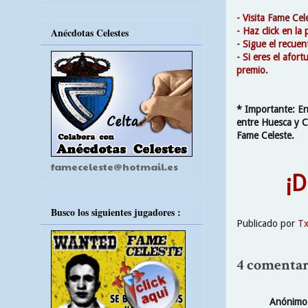
- Visita
Fame Cel
- Haz click en la
Anécdotas Celestes
- Sigue el recue
- Si eres el afo
premio.
* Importante: En 
entre Huesca y C
Fame Celeste.
fameceleste@hotmail.es
¡DESP
Busco los siguientes jugadores :
Publicado por
T
4 comentar
Anónimo