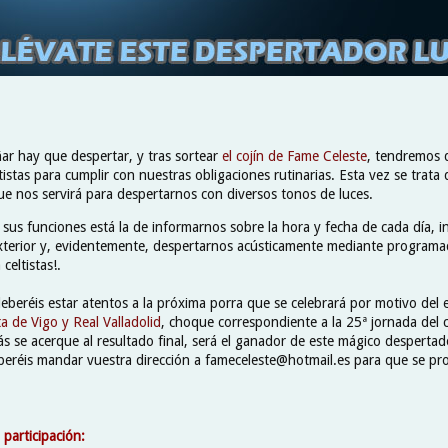
ar hay que despertar, y tras sortear
el cojín de Fame Celeste
, tendremos 
stas para cumplir con nuestras obligaciones rutinarias. Esta vez se trata
e nos servirá para despertarnos con diversos tonos de luces.
 sus funciones está la de informarnos sobre la hora y fecha de cada día, 
xterior y, evidentemente, despertarnos acústicamente mediante programac
celtistas!.
deberéis estar atentos a la próxima porra que se celebrará por motivo del
a de Vigo y Real Valladolid
, choque correspondiente a la 25ª jornada del
s se acerque al resultado final, será el ganador de este mágico despertad
beréis mandar vuestra dirección a fameceleste@hotmail.es para que se pro
.
 participación: