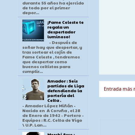
durante 55 años ha ejercido
de todo por el primer
depor...
¡Fame Celeste te
regala un
despertador
luminoso!
- Después de
soñar hay que despertar, y
tras sortear el cojín de
Fame Celeste , tendremos
que despertar como
buenos celtistas para
cumplir...
Amador : Seis
partidos de Liga
Entrada más r
defendiendo la
portería del
Celta .
- Amador López Miñán -
Nacido en A Coruña , el 28
de Enero de 1942 - Portero -
Equipos : R.C. Celta de Vigo
\ U.P. Lan...
Merchi Arce :