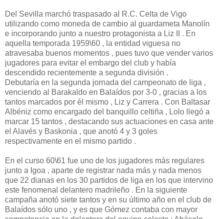
Del Sevilla marchó traspasado al R.C. Celta de Vigo
utilizando como moneda de cambio al guardameta Manolín
e incorporando junto a nuestro protagonista a Liz II . En
aquella temporada 1959\60 , la entidad viguesa no
atravesaba buenos momentos , pues tuvo que vender varios
jugadores para evitar el embargo del club y había
descendido recientemente a segunda división .
Debutaría en la segunda jornada del campeonato de liga ,
venciendo al Barakaldo en Balaídos por 3-0 , gracias a los
tantos marcados por él mismo , Liz y Carrera . Con Baltasar
Albéniz como encargado del banquillo celtiña , Lolo llegó a
marcar 15 tantos , destacando sus actuaciones en casa ante
el Alavés y Baskonia , que anotó 4 y 3 goles
respectivamente en el mismo partido .
En el curso 60\61 fue uno de los jugadores más regulares
junto a Igoa , aparte de registrar nada más y nada menos
que 22 dianas en los 30 partidos de liga en los que intervino
este fenomenal delantero madrileño . En la siguiente
campaña anotó siete tantos y en su último año en el club de
Balaídos sólo uno , y es que Gómez contaba con mayor