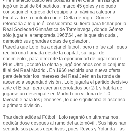
- Permaneció cuatro temporadas en el Celta , en las que
jugó un total de 84 partidos , marcó 45 goles y no pudo
conseguir el regreso del equipo a la máxima categoría .
Finalizado su contrato con el Celta de Vigo , Gómez
retornaría a lo que él consideraba su tierra para fichar por la
Real Sociedad Gimnástica de Torrelavega , donde Gómez
sólo jugaría la temporada 1963\64 , en la que sin duda ,
demostró sus grandes dotes de goleador .
Parecía que Lolo iba a dejar el fútbol , pero no fue así , pues
recibió una llamada desde la capital , su lugar de
nacimiento , para ofrecerle la oportunidad de jugar con el
Plus Ultra , aceptó la oferta y jugó dos años con el conjunto
filial del Real Madrid . En 1966 recibiría una nueva oferta
para defender los intereses del Real Jaén en la ronda de
ascenso a segunda división , Lolo jugaría el partido decisivo
ante el Eibar , pero caerían derrotados por 2-1 y habría de
jugarse un desempate en Madrid con victoria de 1-0
favorable para los jienenses , lo que significaba el ascenso
a primera división .
Tras decir adiós al Fútbol , Lolo regentó un ultramarinos ,
dedicándose después al ramo del automóvil . Sus hijos han
seguido sus pasos deportivos , pues Reyes y Yolanda , las