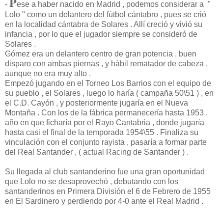
P
-
ese a haber nacido en Madrid , podemos considerar a "
Lolo " como un delantero del fútbol cántabro , pues se crió
en la localidad cántabra de Solares . Allí creció y vivió su
infancia , por lo que el jugador siempre se consideró de
Solares .
Gómez era un delantero centro de gran potencia , buen
disparo con ambas piernas , y hábil rematador de cabeza ,
aunque no era muy alto .
Empezó jugando en el Torneo Los Barrios con el equipo de
su pueblo , el Solares , luego lo haría ( campaña 50\51 ) , en
el C.D. Cayón , y posteriormente jugaría en el Nueva
Montaña . Con los de la fábrica permanecería hasta 1953 ,
año en que ficharía por el Rayo Cantabria , donde jugaría
hasta casi el final de la temporada 1954\55 . Finaliza su
vinculación con el conjunto rayista , pasaría a formar parte
del Real Santander , ( actual Racing de Santander ) .
Su llegada al club santanderino fue una gran oportunidad
que Lolo no se desaprovechó , debutando con los
santanderinos en Primera División el 6 de Febrero de 1955
en El Sardinero y perdiendo por 4-0 ante el Real Madrid .