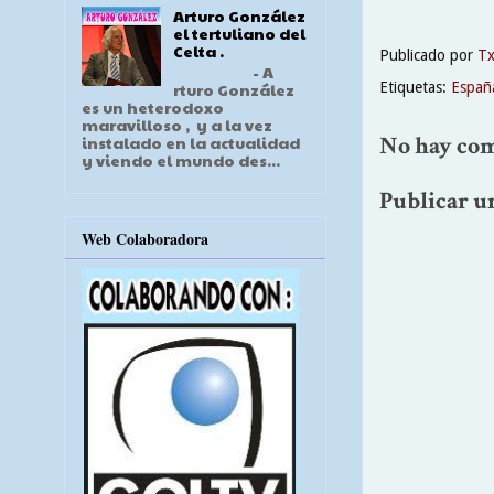
Arturo González
el tertuliano del
Celta .
Publicado por
T
- A
Etiquetas:
Españ
rturo González
es un heterodoxo
maravilloso , y a la vez
No hay com
instalado en la actualidad
y viendo el mundo des...
Publicar u
Web Colaboradora