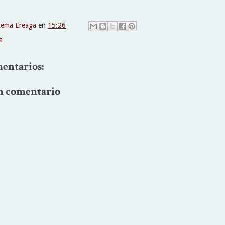
xema Ereaga
en
15:26
a
entarios:
n comentario