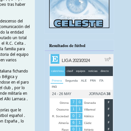
opeo tras haber
 descenso del
 comunicación del
ndo la entidad
sputado un total
el R.C. Celta .
Resultados de fútbol
la familia para
storia del equipo
 en varios
taliana fichando
n Bélgica y
ndose en el paro
l club , por lo
nde militaría en
l Alki Larnaca .
orías que le
tbol español .
n España , lo