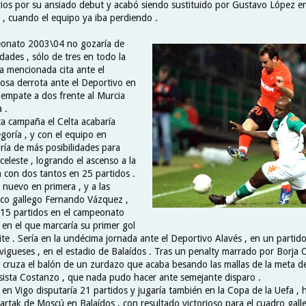
vios por su ansiado debut y acabó siendo sustituido por Gustavo López e
 , cuando el equipo ya iba perdiendo .
eonato 2003\04 no gozaría de
ades , sólo de tres en todo la
a mencionada cita ante el
orosa derrota ante el Deportivo en
 empate a dos frente al Murcia
 .
ta campaña el Celta acabaría
goría , y con el equipo en
ía de más posibilidades para
 celeste , logrando el ascenso a la
 con dos tantos en 25 partidos .
 nuevo en primera , y a las
ico gallego Fernando Vázquez ,
 15 partidos en el campeonato
 en el que marcaría su primer gol
lite . Sería en la undécima jornada ante el Deportivo Alavés , en un partid
 vigueses , en el estadio de Balaídos . Tras un penalty marrado por Borja 
y cruza el balón de un zurdazo que acaba besando las mallas de la meta d
sista Costanzo , que nada pudo hacer ante semejante disparo .
en Vigo disputaría 21 partidos y jugaría también en la Copa de la Uefa , 
artak de Moscú en Balaídos , con resultado victorioso para el cuadro galleg