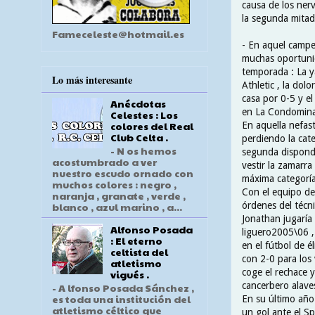
causa de los ner
la segunda mitad
Fameceleste@hotmail.es
- En aquel camp
muchas oportunid
temporada : La y
Lo más interesante
Athletic , la dol
casa por 0-5 y el
Anécdotas
en La Condomina
Celestes : Los
colores del Real
En aquella nefas
Club Celta .
perdiendo la cate
- N os hemos
segunda dispondr
acostumbrado a ver
vestir la zamarra
nuestro escudo ornado con
máxima categoría
muchos colores : negro ,
Con el equipo de
naranja , granate , verde ,
órdenes del técn
blanco , azul marino , a...
Jonathan jugaría
Alfonso Posada
liguero2005\06 ,
: El eterno
en el fútbol de é
celtista del
con 2-0 para los
atletismo
coge el rechace 
vigués .
cancerbero alave
- A lfonso Posada Sánchez ,
es toda una institución del
En su último año 
atletismo céltico que
un gol ante el Sp