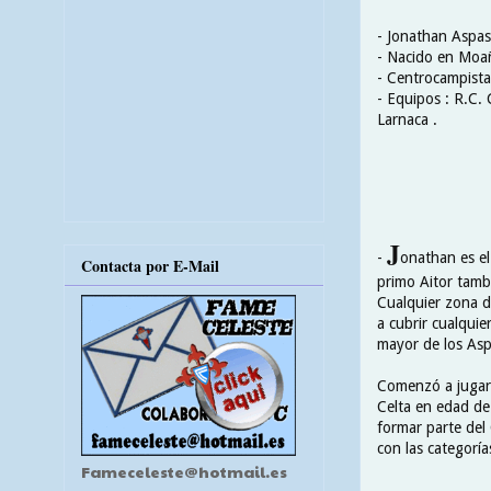
- Jonathan Aspas
- Nacido en Moañ
- Centrocampista
- Equipos : R.C. 
Larnaca .
J
-
onathan es el
Contacta por E-Mail
primo Aitor tambi
Cualquier zona de
a cubrir cualquie
mayor de los Asp
Comenzó a jugar e
Celta en edad de 
formar parte del
con las categorí
Fameceleste@hotmail.es