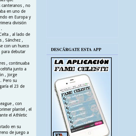
s canteranos , no
laba en uno de
gando en Europa y
rimera división
 .
elta , al lado de
s , Sánchez ,
rse con un hueco
DESCÁRGATE ESTA APP
a para debutar
es , continuaba
celtiña junto a
n , Jorge
. Pero su
garía el 23 de
League , con
rimer plantel , el
ante el Athletic
otado en su
rreno de juego a