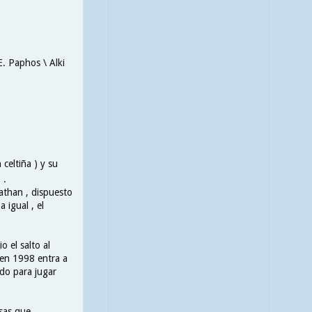
E. Paphos \ Alki
celtiña ) y su
 .
nathan , dispuesto
 igual , el
 el salto al
 en 1998 entra a
do para jugar
sas que