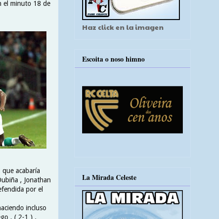
n el minuto 18 de
Haz click en la imagen
Escoita o noso himno
o que acabaría
La Mirada Celeste
Oubiña , Jonathan
efendida por el
haciendo incluso
o , ( 2-1 ) .