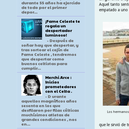
durante 55 años ha ejercido
Aquel tanto sente
de todo por el primer
empatado a uno en
depor...
¡Fame Celeste te
regala un
despertador
luminoso!
- Después de
soñar hay que despertar, y
tras sortear el cojín de
Fame Celeste , tendremos
que despertar como
buenos celtistas para
cumplir...
Merchi Arce :
Inicios
prometedores
con el Celta .
- D urante
aquellos magníficos años
sesenta en los que
desfilaron por filas célticas
Los hermanos 
muchísimos atletas de
grandes condiciones , nos
en...
que le sirvió de 