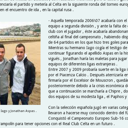
nciaría el partido y metería al Celta en la siguiente ronda del torneo eur
 el encuentro de ida , en la capital rusa .
- Aquella temporada 2006\07 acabaría con el
equipo a segunda división , y ante la falta de
club con el jugador , éste acabaría abandona
celtiña al final del campeonato , habiendo di
de 64 partidos en los que hizo tres goles para 
Mientras su hermano Iago cogía el testigo de 
continuar figurando el apellido Aspas en la hi
vigués , Jonathan haría las maletas para jugar
equipos de diferentes ligas extranjeras .
Entre 2007 y 2009 probaría suerte en la liga i
por el Piacenza Calcio . Después aterrizaría e
firmaría por el Excelsior de Mouscron , quedá
posteriormente debido a la crisis económica de
que a continuación se marcharía a Chipre , do
dos equipos de su modesta liga , el Paphos y e
Con la selección española jugó en varias categ
Iago y Jonathan Aspas .
llevaron a hacerse muy conocido dentro del fú
Conquistó el Campeonato Europeo Sub-16 co
trampolín para tener opciones con el Real Club Celta en un futuro .