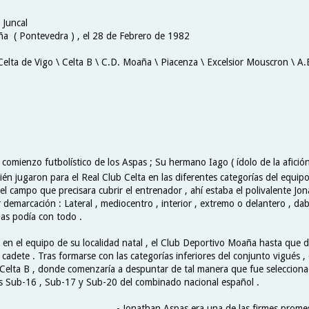
 Juncal
a ( Pontevedra ) , el 28 de Febrero de 1982
Celta de Vigo \ Celta B \ C.D. Moaña \ Piacenza \ Excelsior Mouscron \ A.
 comienzo futbolístico de los Aspas ; Su hermano Iago ( ídolo de la afición 
én jugaron para el Real Club Celta en las diferentes categorías del equipo
l campo que precisara cubrir el entrenador , ahí estaba el polivalente Jo
r demarcación : Lateral , mediocentro , interior , extremo o delantero , daba
as podía con todo .
n el equipo de su localidad natal , el Club Deportivo Moaña hasta que dio
cadete . Tras formarse con las categorías inferiores del conjunto vigués ,
 Celta B , donde comenzaría a despuntar de tal manera que fue selecciona
as Sub-16 , Sub-17 y Sub-20 del combinado nacional español .
- Jonathan Aspas era una de las firmes prome