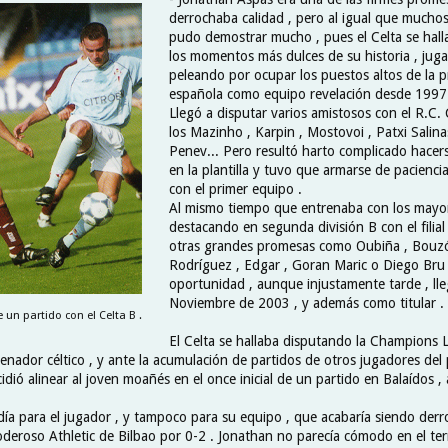
derrochaba calidad , pero al igual que mucho
pudo demostrar mucho , pues el Celta se hal
los momentos más dulces de su historia , ju
peleando por ocupar los puestos altos de la p
española como equipo revelación desde 1997
Llegó a disputar varios amistosos con el R.C. C
los Mazinho , Karpin , Mostovoi , Patxi Salina
Penev... Pero resultó harto complicado hace
en la plantilla y tuvo que armarse de pacienci
con el primer equipo .
Al mismo tiempo que entrenaba con los mayor
destacando en segunda división B con el filial 
otras grandes promesas como Oubiña , Bouzó
Rodríguez , Edgar , Goran Maric o Diego Bru 
oportunidad , aunque injustamente tarde , lle
Noviembre de 2003 , y además como titular .
un partido con el Celta B .
El Celta se hallaba disputando la Champions 
nador céltico , y ante la acumulación de partidos de otros jugadores del p
idió alinear al joven moañés en el once inicial de un partido en Balaídos , 
ía para el jugador , y tampoco para su equipo , que acabaría siendo derr
deroso Athletic de Bilbao por 0-2 . Jonathan no parecía cómodo en el te