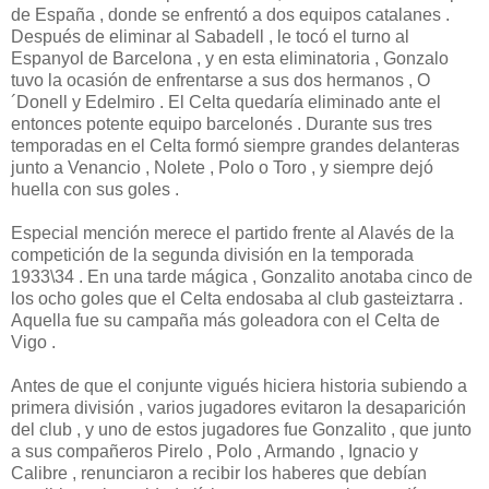
de España , donde se enfrentó a dos equipos catalanes .
Después de eliminar al Sabadell , le tocó el turno al
Espanyol de Barcelona , y en esta eliminatoria , Gonzalo
tuvo la ocasión de enfrentarse a sus dos hermanos , O
´Donell y Edelmiro . El Celta quedaría eliminado ante el
entonces potente equipo barcelonés . Durante sus tres
temporadas en el Celta formó siempre grandes delanteras
junto a Venancio , Nolete , Polo o Toro , y siempre dejó
huella con sus goles .
Especial mención merece el partido frente al Alavés de la
competición de la segunda división en la temporada
1933\34 . En una tarde mágica , Gonzalito anotaba cinco de
los ocho goles que el Celta endosaba al club gasteiztarra .
Aquella fue su campaña más goleadora con el Celta de
Vigo .
Antes de que el conjunte vigués hiciera historia subiendo a
primera división , varios jugadores evitaron la desaparición
del club , y uno de estos jugadores fue Gonzalito , que junto
a sus compañeros Pirelo , Polo , Armando , Ignacio y
Calibre , renunciaron a recibir los haberes que debían