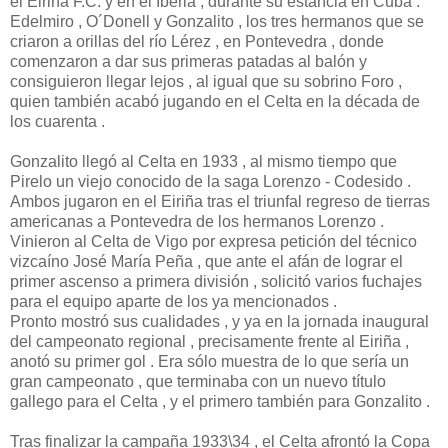
el Eiriña F.C. y en el Iberia , durante su estancia en Cuba .
Edelmiro , O´Donell y Gonzalito , los tres hermanos que se
criaron a orillas del río Lérez , en Pontevedra , donde
comenzaron a dar sus primeras patadas al balón y
consiguieron llegar lejos , al igual que su sobrino Foro ,
quien también acabó jugando en el Celta en la década de
los cuarenta .
Gonzalito llegó al Celta en 1933 , al mismo tiempo que
Pirelo un viejo conocido de la saga Lorenzo - Codesido .
Ambos jugaron en el Eiriña tras el triunfal regreso de tierras
americanas a Pontevedra de los hermanos Lorenzo .
Vinieron al Celta de Vigo por expresa petición del técnico
vizcaíno José María Peña , que ante el afán de lograr el
primer ascenso a primera división , solicitó varios fuchajes
para el equipo aparte de los ya mencionados .
Pronto mostró sus cualidades , y ya en la jornada inaugural
del campeonato regional , precisamente frente al Eiriña ,
anotó su primer gol . Era sólo muestra de lo que sería un
gran campeonato , que terminaba con un nuevo título
gallego para el Celta , y el primero también para Gonzalito .
Tras finalizar la campaña 1933\34 , el Celta afrontó la Copa