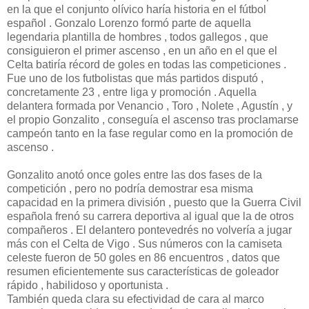
en la que el conjunto olívico haría historia en el fútbol
español . Gonzalo Lorenzo formó parte de aquella
legendaria plantilla de hombres , todos gallegos , que
consiguieron el primer ascenso , en un año en el que el
Celta batiría récord de goles en todas las competiciones .
Fue uno de los futbolistas que más partidos disputó ,
concretamente 23 , entre liga y promoción . Aquella
delantera formada por Venancio , Toro , Nolete , Agustín , y
el propio Gonzalito , conseguía el ascenso tras proclamarse
campeón tanto en la fase regular como en la promoción de
ascenso .
Gonzalito anotó once goles entre las dos fases de la
competición , pero no podría demostrar esa misma
capacidad en la primera división , puesto que la Guerra Civil
española frenó su carrera deportiva al igual que la de otros
compañeros . El delantero pontevedrés no volvería a jugar
más con el Celta de Vigo . Sus números con la camiseta
celeste fueron de 50 goles en 86 encuentros , datos que
resumen eficientemente sus características de goleador
rápido , habilidoso y oportunista .
También queda clara su efectividad de cara al marco