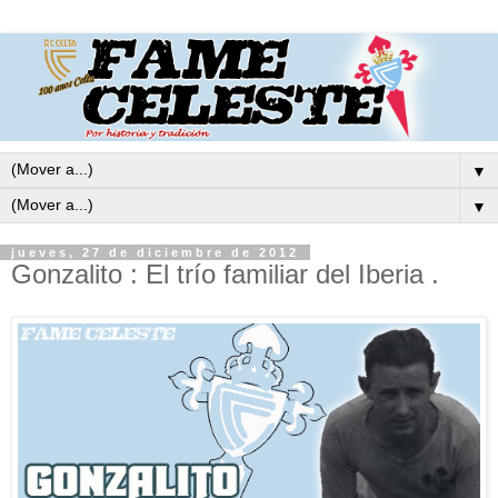
▼
▼
jueves, 27 de diciembre de 2012
Gonzalito : El trío familiar del Iberia .