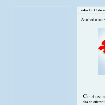
sábado, 17 de 
Anécdotas C
C
-
on el paso d
Celta en diferen