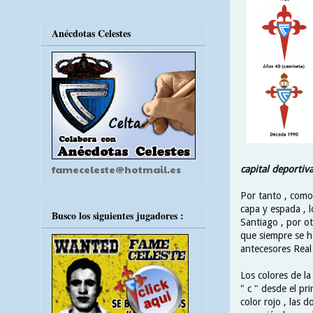
Anécdotas Celestes
fameceleste@hotmail.es
capital deportiv
Por tanto , como 
capa y espada , l
Busco los siguientes jugadores :
Santiago , por ot
que siempre se h
antecesores Real
Los colores de la
" c " desde el pr
color rojo , las 