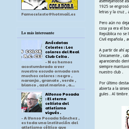
asemejándose así
1925 se engrosó u
letras y la cruz ,
Fameceleste@hotmail.es
Pero aún no dejar
cosa ya era el bo
Lo más interesante
República no se l
Civil española ,
Anécdotas
Celestes : Los
A partir de ahí 
colores del Real
Únicamente , cab
Club Celta .
apareciendo dent
- N os hemos
acostumbrado a ver
siempre mantuvo 
nuestro escudo ornado con
nuestro club .
muchos colores : negro ,
naranja , granate , verde ,
Por último destac
blanco , azul marino , a...
abierta a la sinie
Alfonso Posada
gules . Al timbre
: El eterno
celtista del
atletismo
vigués .
- A lfonso Posada Sánchez ,
es toda una institución del
atletismo céltico que