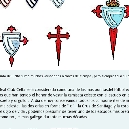
cudo del Celta sufrió muchas variaciones a través del tiempo , pero siempre fiel a su es
 Real Club Celta está considerada como una de las más bonitasdel fútbol e
s que han tenido el honor de vestir la camiseta celeste con el escudo en 
espeto y orgullo . A día de hoy conservamos todos los componentes de 
ma celeste , las dos orlas en forma de " c " , la Cruz de Santiago y la cor
el siglo de vida , podemos presumir de tener uno de los escudos más pre
 como no , el más gallego durante muchas décadas .