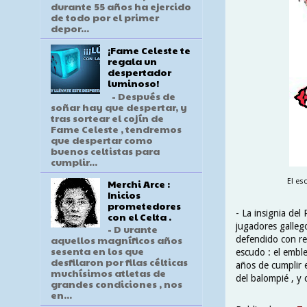
durante 55 años ha ejercido
de todo por el primer
depor...
¡Fame Celeste te
regala un
despertador
luminoso!
- Después de
soñar hay que despertar, y
tras sortear el cojín de
Fame Celeste , tendremos
que despertar como
buenos celtistas para
cumplir...
Merchi Arce :
El es
Inicios
prometedores
- La insignia del
con el Celta .
jugadores gallego
- D urante
aquellos magníficos años
defendido con r
sesenta en los que
escudo : el emble
desfilaron por filas célticas
años de cumplir 
muchísimos atletas de
del balompié , y
grandes condiciones , nos
en...