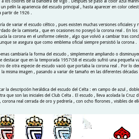
 a los colores de la bandera de Vigo . Después se pasó al color azul marin
n pelín la apariencia del escudo principal , hasta aparecer en color celest
 a partir de 1926 .
ía de variar el escudo céltico , pues existen muchas versiones oficiales y no
rdado de la camiseta , que en ocasiones no poseyó la corona real . En los
ucía la corona en el uniforme celeste , algo que volvió a cambiar tras concl
 aunque se asegura que como emblema oficial siempre persistió la corona .
apenas cambiaría la forma del escudo , simplemente ampliando o disminuy
e destacar que en la temporada 1957\58 el escudo sufrió una pequeña va
ro de otra especie de escudo vació que portaba la corona real . Por lo de
la misma imagen , pasando a variar de tamaño en las diferentes décadas d
ar la descripción heráldica del escudo del Celta : en campo de azul , doble
stra que son las iniciales del Club Celta . El escudo , lleva acolada la Cruz
 , corona real cerrada de oro y pedrería , con ocho florones , visibles de ell