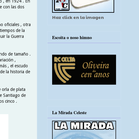
o , en 1924 . En
e con las dos
Haz click en la imagen
 oficiales , otra
 tiempos de la
uir la Guerra
Escoita o noso himno
endo de tamaño .
riación ,
más , el escudo
e la historia de
 orla de plata
 de Santiago de
os cinco .
La Mirada Celeste