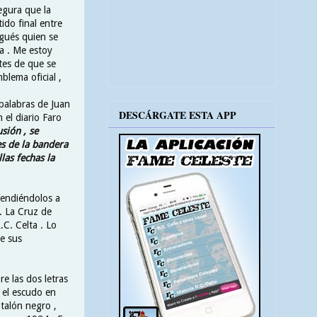
egura que la
ido final entre
igués quien se
ga . Me estoy
tes de que se
blema oficial ,
 palabras de Juan
DESCÁRGATE ESTA APP
n el diario Faro
sión , se
es de la bandera
las fechas la
efendiéndolos a
 . La Cruz de
.C. Celta . Lo
e sus
e las dos letras
n el escudo en
ntalón negro ,