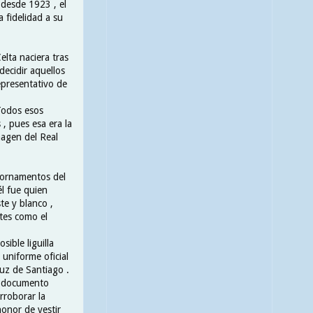
desde 1923 , el
 fidelidad a su
elta naciera tras
decidir aquellos
epresentativo de
 Todos esos
 , pues esa era la
magen del Real
 ornamentos del
él fue quien
ste y blanco ,
tes como el
sible liguilla
 uniforme oficial
ruz de Santiago .
en documento
rroborar la
honor de vestir