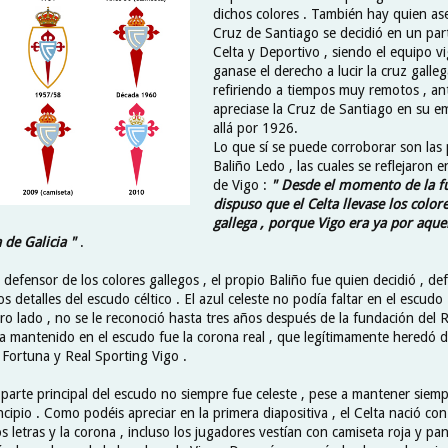
dichos colores . También hay quien as
Cruz de Santiago se decidió en un part
Celta y Deportivo , siendo el equipo v
ganase el derecho a lucir la cruz galle
refiriendo a tiempos muy remotos , an
apreciase la Cruz de Santiago en su em
allá por 1926.
Lo que sí se puede corroborar son las
Baliño Ledo , las cuales se reflejaron e
de Vigo :
" Desde el momento de la fu
dispuso que el Celta llevase los color
gallega , porque Vigo era ya por aquel
a de Galicia "
.
defensor de los colores gallegos , el propio Baliño fue quien decidió , d
os detalles del escudo céltico . El azul celeste no podía faltar en el escudo
ro lado , no se le reconoció hasta tres años después de la fundación del R
a mantenido en el escudo fue la corona real , que legítimamente heredó d
 Fortuna y Real Sporting Vigo .
 parte principal del escudo no siempre fue celeste , pese a mantener siempr
incipio . Como podéis apreciar en la primera diapositiva , el Celta nació co
dos letras y la corona , incluso los jugadores vestían con camiseta roja y pa