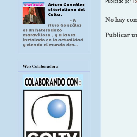
Publicado por
T
Arturo González
el tertuliano del
Celta .
No hay com
- A
rturo González
es un heterodoxo
Publicar u
maravilloso , y a la vez
instalado en la actualidad
y viendo el mundo des...
Web Colaboradora