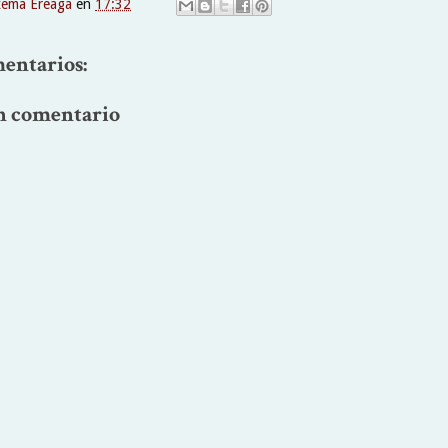
xema Ereaga
en
17:32
entarios:
n comentario