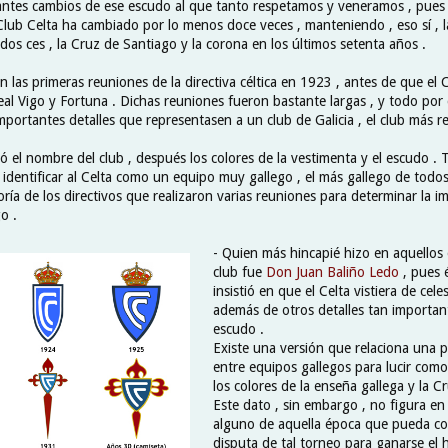
antes cambios de ese escudo al que tanto respetamos y veneramos , pues 
lub Celta ha cambiado por lo menos doce veces , manteniendo , eso sí , la
os ces , la Cruz de Santiago y la corona en los últimos setenta años .
las primeras reuniones de la directiva céltica en 1923 , antes de que el C
eal Vigo y Fortuna . Dichas reuniones fueron bastante largas , y todo por 
portantes detalles que representasen a un club de Galicia , el club más r
ó el nombre del club , después los colores de la vestimenta y el escudo .
 identificar al Celta como un equipo muy gallego , el más gallego de todos
oría de los directivos que realizaron varias reuniones para determinar la i
o .
- Quien más hincapié hizo en aquellos
club fue
Don Juan Baliño Ledo
, pues 
insistió en que el Celta vistiera de cele
además de otros detalles tan importan
escudo .
Existe una versión que relaciona una po
entre equipos gallegos para lucir como
los colores de la enseña gallega y la C
Este dato , sin embargo , no figura 
alguno de aquella época que pueda co
disputa de tal torneo para ganarse el 