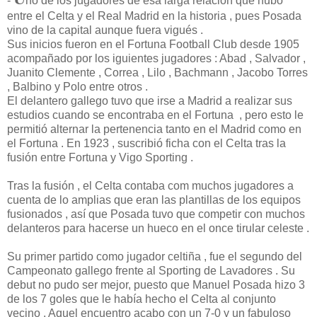
-
no de los jugadores de esa larga relación que hubo
entre el Celta y el Real Madrid en la historia , pues Posada
vino de la capital aunque fuera vigués .
Sus inicios fueron en el Fortuna Football Club desde 1905
acompañado por los iguientes jugadores : Abad , Salvador ,
Juanito Clemente , Correa , Lilo , Bachmann , Jacobo Torres
, Balbino y Polo entre otros .
El delantero gallego tuvo que irse a Madrid a realizar sus
estudios cuando se encontraba en el Fortuna , pero esto le
permitió alternar la pertenencia tanto en el Madrid como en
el Fortuna . En 1923 , suscribió ficha con el Celta tras la
fusión entre Fortuna y Vigo Sporting .
Tras la fusión , el Celta contaba com muchos jugadores a
cuenta de lo amplias que eran las plantillas de los equipos
fusionados , así que Posada tuvo que competir con muchos
delanteros para hacerse un hueco en el once tirular celeste .
Su primer partido como jugador celtiña , fue el segundo del
Campeonato gallego frente al Sporting de Lavadores . Su
debut no pudo ser mejor, puesto que Manuel Posada hizo 3
de los 7 goles que le había hecho el Celta al conjunto
vecino . Aquel encuentro acabo con un 7-0 y un fabuloso