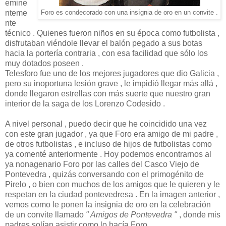
emine
nteme
Foro es condecorado con una insígnia de oro en un convite .
nte
técnico . Quienes fueron niños en su época como futbolista ,
disfrutaban viéndole llevar el balón pegado a sus botas
hacia la portería contraria , con esa facilidad que sólo los
muy dotados poseen .
Telesforo fue uno de los mejores jugadores que dio Galicia ,
pero su inoportuna lesión grave , le impidió llegar más allá ,
donde llegaron estrellas con más suerte que nuestro gran
interior de la saga de los Lorenzo Codesido .
A nivel personal , puedo decir que he coincidido una vez
con este gran jugador , ya que Foro era amigo de mi padre ,
de otros futbolistas , e incluso de hijos de futbolistas como
ya comenté anteriormente . Hoy podemos encontrarnos al
ya nonagenario Foro por las calles del Casco Viejo de
Pontevedra , quizás conversando con el primogénito de
Pirelo , o bien con muchos de los amigos que le quieren y le
respetan en la ciudad pontevedresa . En la imagen anterior ,
vemos como le ponen la insignia de oro en la celebración
de un convite llamado
" Amigos de Pontevedra "
, donde mis
padres solían asistir como lo hacía Foro .