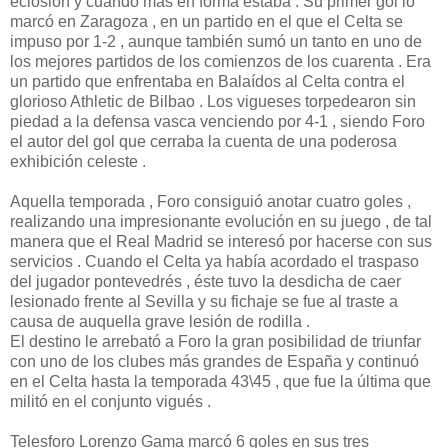
eclosión y cuando más en forma estaba . Su primer gol lo
marcó en Zaragoza , en un partido en el que el Celta se
impuso por 1-2 , aunque también sumó un tanto en uno de
los mejores partidos de los comienzos de los cuarenta . Era
un partido que enfrentaba en Balaídos al Celta contra el
glorioso Athletic de Bilbao . Los vigueses torpedearon sin
piedad a la defensa vasca venciendo por 4-1 , siendo Foro
el autor del gol que cerraba la cuenta de una poderosa
exhibición celeste .
Aquella temporada , Foro consiguió anotar cuatro goles ,
realizando una impresionante evolución en su juego , de tal
manera que el Real Madrid se interesó por hacerse con sus
servicios . Cuando el Celta ya había acordado el traspaso
del jugador pontevedrés , éste tuvo la desdicha de caer
lesionado frente al Sevilla y su fichaje se fue al traste a
causa de auquella grave lesión de rodilla .
El destino le arrebató a Foro la gran posibilidad de triunfar
con uno de los clubes más grandes de España y continuó
en el Celta hasta la temporada 43\45 , que fue la última que
militó en el conjunto vigués .
Telesforo Lorenzo Gama marcó 6 goles en sus tres