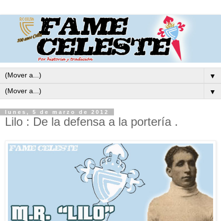
▼
▼
lunes, 5 de marzo de 2012
Lilo : De la defensa a la portería .