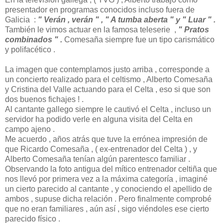
presentador en programas conocidos incluso fuera de
Galicia :
" Verán , verán " , " A tumba aberta " y " Luar " .
También le vimos actuar en la famosa teleserie ,
" Pratos
combinados " .
Comesaña siempre fue un tipo carismático
y polifacético .
La imagen que contemplamos justo arriba , corresponde a
un concierto realizado para el celtismo , Alberto Comesaña
y Cristina del Valle actuando para el Celta , eso si que son
dos buenos fichajes ! .
Al cantante gallego siempre le cautivó el Celta , incluso un
servidor ha podido verle en alguna visita del Celta en
campo ajeno .
Me acuerdo , años atrás que tuve la errónea impresión de
que Ricardo Comesaña , ( ex-entrenador del Celta ) , y
Alberto Comesaña tenían algún parentesco familiar .
Observando la foto antigua del mítico entrenador celtiña que
nos llevó por primera vez a la máxima categoría , imaginé
un cierto parecido al cantante , y conociendo el apellido de
ambos , supuse dicha relación . Pero finalmente comprobé
que no eran familiares , aún así , sigo viéndoles ese cierto
parecido físico .