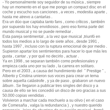
- Yo personalmente soy seguidor de su música , siempre
hay un momento en el que me pongo un compact disc en el
coche y escucho sus canciones , a veces , modestia aparte ,
hasta me atrevo a cantarlas .
Era un dúo que captaba tanto fans , como críticos , también
por supuesto los hay envidiosos , pero eso forma parte del
mundo musical y no se puede remediar .
Esta pareja sentimental , a la vez que musical ,triunfó en
todos los medios a lo largo de siete años , desde 1991 ,
hasta 1997 , incluso con la ruptura emocional de por medio .
Supieron apartar los sentimientos para hacer lo que más les
gusta , cantar , y por qué no decirlo , actuar .
Ya en 1998 , se separan también como profesionales y
empieza cada uno por su lado , la carrera en solitaro.
Pero en el 2003 , a causa del hundimiento del " Prestige " ,
Alberto y Cristina unieron sus voces para crear un tema
sobre aquella catástrofe , y ya de paso , grabaron un nuevo
álbum . Se llegaron a publicar tres singles del disco y a
causa de ello se les concedió un disco de oro gracias a sus
50.000 copias vendidas .
Volvieron a marchar cada mochuelo a su olivo ( en el caso
de Comesaña , valga la redundancia ) , y nuestro querido