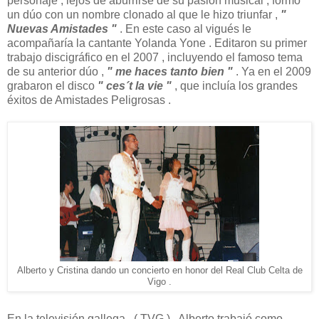
personaje , lejos de aburrirse de su pasión musical , formó
un dúo con un nombre clonado al que le hizo triunfar ,
"
Nuevas Amistades "
. En este caso al vigués le
acompañaría la cantante Yolanda Yone . Editaron su primer
trabajo discigráfico en el 2007 , incluyendo el famoso tema
de su anterior dúo ,
" me haces tanto bien "
. Ya en el 2009
grabaron el disco
" ces´t la vie "
, que incluía los grandes
éxitos de Amistades Peligrosas .
Alberto y Cristina dando un concierto en honor del Real Club Celta de
Vigo .
En la televisión gallega , ( TVG ) , Alberto trabajó como