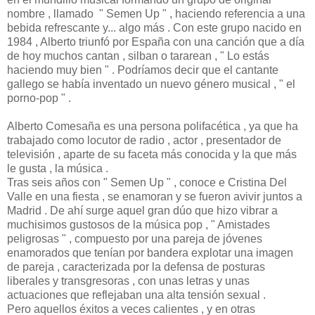
nombre , llamado " Semen Up " , haciendo referencia a una
bebida refrescante y... algo más . Con este grupo nacido en
1984 , Alberto triunfó por España con una canción que a día
de hoy muchos cantan , silban o tararean , " Lo estás
haciendo muy bien " . Podríamos decir que el cantante
gallego se había inventado un nuevo género musical , " el
porno-pop " .
Alberto Comesaña es una persona polifacética , ya que ha
trabajado como locutor de radio , actor , presentador de
televisión , aparte de su faceta más conocida y la que más
le gusta , la música .
Tras seis años con " Semen Up " , conoce e Cristina Del
Valle en una fiesta , se enamoran y se fueron avivir juntos a
Madrid . De ahí surge aquel gran dúo que hizo vibrar a
muchisimos gustosos de la música pop , " Amistades
peligrosas " , compuesto por una pareja de jóvenes
enamorados que tenían por bandera explotar una imagen
de pareja , caracterizada por la defensa de posturas
liberales y transgresoras , con unas letras y unas
actuaciones que reflejaban una alta tensión sexual .
Pero aquellos éxitos a veces calientes , y en otras