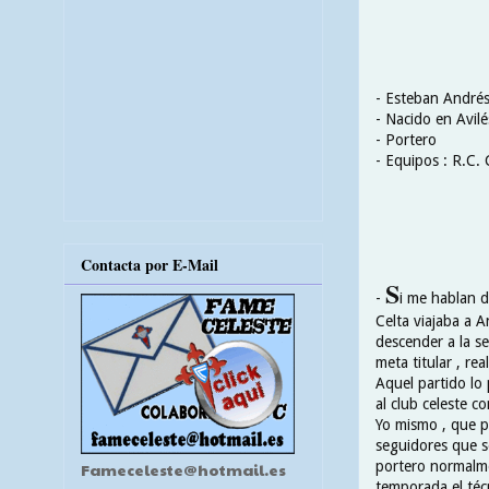
- Esteban André
- Nacido en Avilé
- Portero
- Equipos : R.C. 
Contacta por E-Mail
S
-
i me hablan d
Celta viajaba a A
descender a la s
meta titular , re
Aquel partido lo 
al club celeste c
Yo mismo , que p
seguidores que s
portero normalme
Fameceleste@hotmail.es
temporada el técn