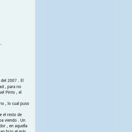
.
del 2007 . El
ad , para no
l Pinto , el
no , lo cual puso
e el resto de
aba viendo . Un
or , en aquella
ban hizo el más