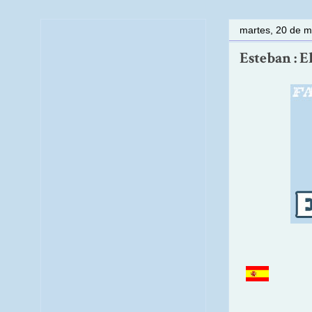
martes, 20 de 
Esteban : E