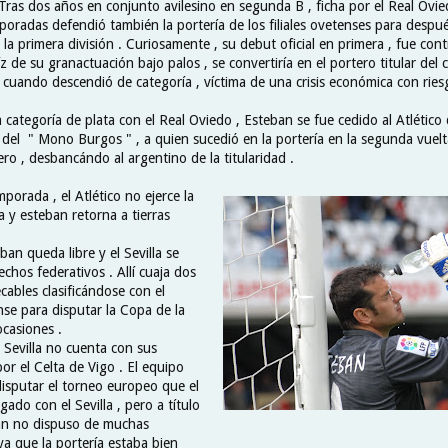
Tras dos años en conjunto avilesino en segunda B , ficha por el Real Ovie
radas defendió también la portería de los filiales ovetenses para después
la primera división . Curiosamente , su debut oficial en primera , fue cont
íz de su granactuación bajo palos , se convertiría en el portero titular del
o cuando descendió de categoría , víctima de una crisis económica con rie
a categoría de plata con el Real Oviedo , Esteban se fue cedido al Atlétic
 del " Mono Burgos " , a quien sucedió en la portería en la segunda vuelt
ro , desbancándo al argentino de la titularidad .
mporada , el Atlético no ejerce la
 y esteban retorna a tierras
ban queda libre y el Sevilla se
chos federativos . Allí cuaja dos
ables clasificándose con el
nse para disputar la Copa de la
casiones .
l Sevilla no cuenta con sus
por el Celta de Vigo . El equipo
 disputar el torneo europeo que el
gado con el Sevilla , pero a título
an no dispuso de muchas
ya que la portería estaba bien