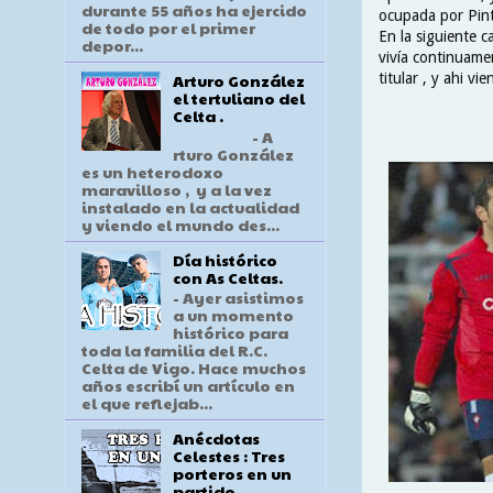
durante 55 años ha ejercido
ocupada por Pint
de todo por el primer
En la siguiente c
depor...
vivía continuame
titular , y ahi v
Arturo González
el tertuliano del
Celta .
- A
rturo González
es un heterodoxo
maravilloso , y a la vez
instalado en la actualidad
y viendo el mundo des...
Día histórico
con As Celtas.
- Ayer asistimos
a un momento
histórico para
toda la familia del R.C.
Celta de Vigo. Hace muchos
años escribí un artículo en
el que reflejab...
Anécdotas
Celestes : Tres
porteros en un
partido .