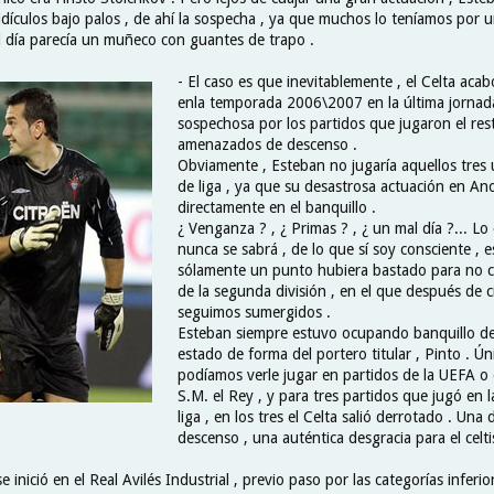
idículos bajo palos , de ahí la sospecha , ya que muchos lo teníamos por 
l día parecía un muñeco con guantes de trapo .
- El caso es que inevitablemente , el Celta ac
enla temporada 2006\2007 en la última jornad
sospechosa por los partidos que jugaron el res
amenazados de descenso .
Obviamente , Esteban no jugaría aquellos tres 
de liga , ya que su desastrosa actuación en An
directamente en el banquillo .
¿ Venganza ? , ¿ Primas ? , ¿ un mal día ?... Lo
nunca se sabrá , de lo que sí soy consciente , 
sólamente un punto hubiera bastado para no ca
de la segunda división , en el que después de 
seguimos sumergidos .
Esteban siempre estuvo ocupando banquillo de
estado de forma del portero titular , Pinto . Ú
podíamos verle jugar en partidos de la UEFA o
S.M. el Rey , y para tres partidos que jugó en 
liga , en los tres el Celta salió derrotado . Una
descenso , una auténtica desgracia para el celt
 inició en el Real Avilés Industrial , previo paso por las categorías inferi