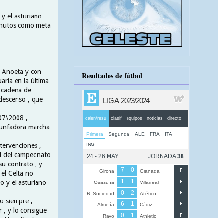
 y el asturiano
minutos como meta
n Anoeta y con
Resultados de fútbol
uaría en la última
a cadena de
 descenso , que
007\2008 ,
riunfadora marcha
tervenciones ,
nal del campeonato
su contrato , y
 el Celta no
 y el asturiano
o siempre ,
 , y lo consigue