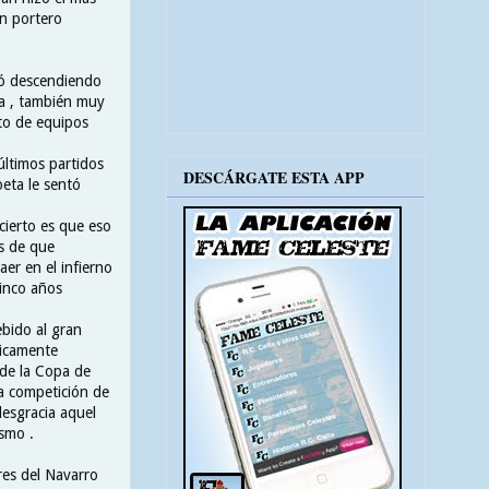
un portero
abó descendiendo
a , también muy
to de equipos
últimos partidos
DESCÁRGATE ESTA APP
oeta le sentó
 cierto es que eso
es de que
er en el infierno
cinco años
bido al gran
nicamente
 de la Copa de
la competición de
 desgracia aquel
ismo .
ores del Navarro