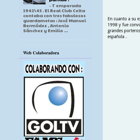
- T emporada
1942\43 . El Real Club Celta
contaba con tres fabulosos
En cuanto a su e
guardametas : José Manuel
1998 y fue convo
Bermúdez , Antonio
Sánchez y Emilio ...
grandes porteros 
española .
Web Colaboradora