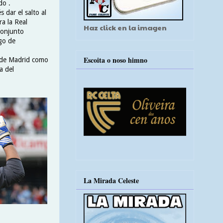
do .
 dar el salto al
ra la Real
Haz click en la imagen
 conjunto
sgo de
Escoita o noso himno
o de Madrid como
a del
La Mirada Celeste