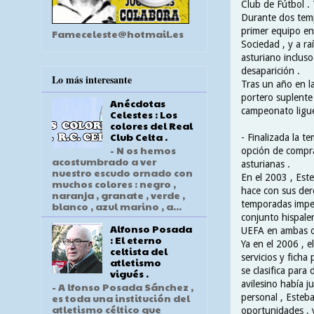
Club de Fútbol . 
Durante dos tempo
primer equipo en 
Fameceleste@hotmail.es
Sociedad , y a ra
asturiano inclus
desaparición .
Lo más interesante
Tras un año en l
portero suplente
Anécdotas
campeonato ligue
Celestes : Los
colores del Real
Club Celta .
- Finalizada la te
- N os hemos
opción de compra
acostumbrado a ver
asturianas .
nuestro escudo ornado con
En el 2003 , Este
muchos colores : negro ,
hace con sus dere
naranja , granate , verde ,
temporadas impec
blanco , azul marino , a...
conjunto hispale
Alfonso Posada
UEFA en ambas o
: El eterno
Ya en el 2006 , e
celtista del
servicios y ficha 
atletismo
se clasifica para
vigués .
avilesino había ju
- A lfonso Posada Sánchez ,
es toda una institución del
personal , Esteb
atletismo céltico que
oportunidades , 