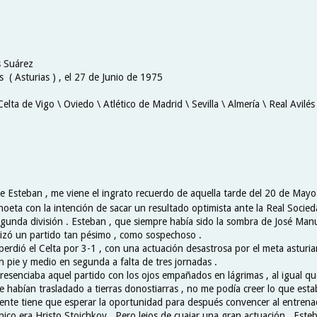
s Suárez
s ( Asturias ) , el 27 de Junio de 1975
Celta de Vigo \ Oviedo \ Atlético de Madrid \ Sevilla \ Almería \ Real Avilés 
e Esteban , me viene el ingrato recuerdo de aquella tarde del 20 de Mayo 
noeta con la intención de sacar un resultado optimista ante la Real Socied
egunda división . Esteban , que siempre había sido la sombra de José Manue
alizó un partido tan pésimo , como sospechoso .
perdió el Celta por 3-1 , con una actuación desastrosa por el meta asturia
on pie y medio en segunda a falta de tres jornadas .
resenciaba aquel partido con los ojos empañados en lágrimas , al igual qu
e habían trasladado a tierras donostiarras , no me podía creer lo que est
nte tiene que esperar la oportunidad para después convencer al entrenad
ico era Hristo Stoichkov . Pero lejos de cuajar una gran actuación , Este