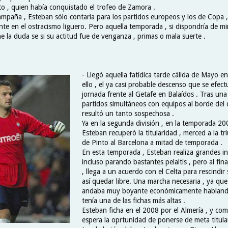
o , quien había conquistado el trofeo de Zamora .
ampaña , Esteban sólo contaria para los partidos europeos y los de Copa ,
nte en el ostracismo liguero. Pero aquella temporada , si dispondría de 
iene la duda se si su actitud fue de venganza , primas o mala suerte .
- Llegó aquella fatídica tarde cálida de Mayo e
ello , el ya casi probable descenso que se efect
jornada frente al Getafe en Balaídos . Tras un
partidos simultáneos con equipos al borde del
resultó un tanto sospechosa .
Ya en la segunda división , en la temporada 2
Esteban recuperó la titularidad , merced a la t
de Pinto al Barcelona a mitad de temporada .
En esta temporada , Esteban realiza grandes in
incluso parando bastantes pelaltis , pero al fi
, llega a un acuerdo con el Celta para rescindir 
así quedar libre. Una marcha necesaria , ya que
andaba muy boyante económicamente hablando
tenía una de las fichas más altas .
Esteban ficha en el 2008 por el Almería , y com
espera la oprtunidad de ponerse de meta titular