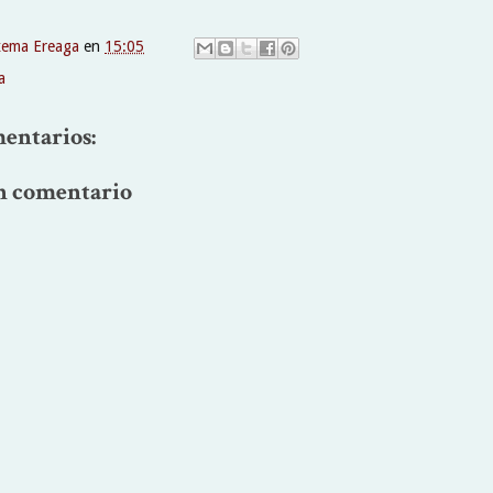
xema Ereaga
en
15:05
a
entarios:
n comentario