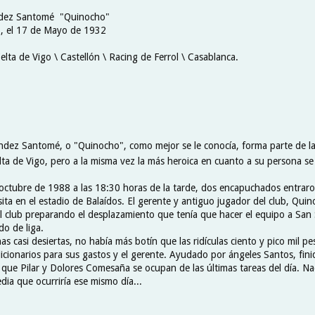
ndez Santomé "Quinocho"
 , el 17 de Mayo de 1932
elta de Vigo \ Castellón \ Racing de Ferrol \ Casablanca.
dez Santomé, o "Quinocho", como mejor se le conocía, forma parte de la
ta de Vigo, pero a la misma vez la más heroica en cuanto a su persona se 
octubre de 1988 a las 18:30 horas de la tarde, dos encapuchados entraro
sita en el estadio de Balaídos. El gerente y antiguo jugador del club, Quin
del club preparando el desplazamiento que tenía que hacer el equipo a San
do de liga.
nas casi desiertas, no había más botín que las ridículas ciento y pico mil p
dicionarios para sus gastos y el gerente. Ayudado por ángeles Santos, finiq
s que Pilar y Dolores Comesaña se ocupan de las últimas tareas del día. Na
edia que ocurriría ese mismo día...