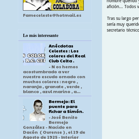
hombre querido y
afición... Todos
Fameceleste@hotmail.es
Tras su largo per
sería muy querid
secretario técnic
Lo más interesante
Anécdotas
Celestes : Los
colores del Real
Club Celta .
- N os hemos
acostumbrado a ver
nuestro escudo ornado con
muchos colores : negro ,
naranja , granate , verde ,
blanco , azul marino , a...
Bermejo: El
puente para
fichar a Simón.
- José Benito
Bermejo
González - Nacido en
Dacón ( Ourense ) , el 19 de
Agosto de 1925 - Interior