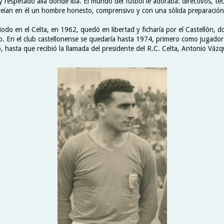
 respetado allá donde iba. El mundo del fútbol le adoraba: directivos, téc
 veían en él un hombre honesto, comprensivo y con una sólida preparación
iodo en el Celta, en 1962, quedó en libertad y ficharía por el Castellón,
o. En el club castellonense se quedaría hasta 1974, primero como jugado
o, hasta que recibió la llamada del presidente del R.C. Celta, Antonio Vázq