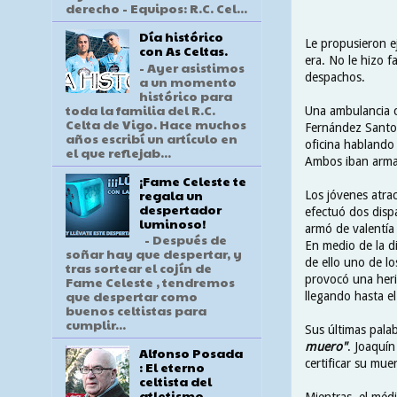
derecho - Equipos: R.C. Cel...
Día histórico
Le propusieron e
con As Celtas.
era. No le hizo f
- Ayer asistimos
despachos.
a un momento
histórico para
toda la familia del R.C.
Una ambulancia ci
Celta de Vigo. Hace muchos
Fernández Santom
años escribí un artículo en
oficina hablando 
el que reflejab...
Ambos iban armad
¡Fame Celeste te
regala un
Los jóvenes atrac
despertador
efectuó dos disp
luminoso!
armó de valentía 
- Después de
En medio de la di
soñar hay que despertar, y
de ello uno de l
tras sortear el cojín de
provocó una heri
Fame Celeste , tendremos
que despertar como
llegando hasta e
buenos celtistas para
cumplir...
Sus últimas pala
muero"
. Joaquín
Alfonso Posada
certificar su muer
: El eterno
celtista del
atletismo
Mientras, el méd