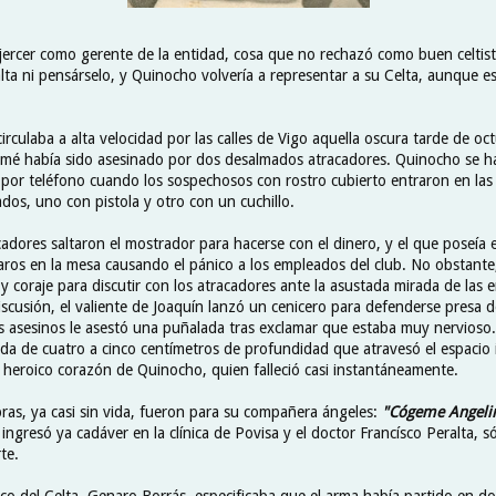
jercer como gerente de la entidad, cosa que no rechazó como buen celtis
alta ni pensárselo, y Quinocho volvería a representar a su Celta, aunque e
rculaba a alta velocidad por las calles de Vigo aquella oscura tarde de oc
é había sido asesinado por dos desalmados atracadores. Quinocho se ha
por teléfono cuando los sospechosos con rostro cubierto entraron en las o
os, uno con pistola y otro con un cuchillo.
adores saltaron el mostrador para hacerse con el dinero, y el que poseía e
aros en la mesa causando el pánico a los empleados del club. No obstante
y coraje para discutir con los atracadores ante la asustada mirada de las 
scusión, el valiente de Joaquín lanzó un cenicero para defenderse presa de
os asesinos le asestó una puñalada tras exclamar que estaba muy nervioso
da de cuatro a cinco centímetros de profundidad que atravesó el espacio i
l heroico corazón de Quinocho, quien falleció casi instantáneamente.
bras, ya casi sin vida, fueron para su compañera ángeles:
"Cógeme Angeli
 ingresó ya cadáver en la clínica de Povisa y el doctor Francísco Peralta, 
te.
ico del Celta, Genaro Borrás, especificaba que el arma había partido en d