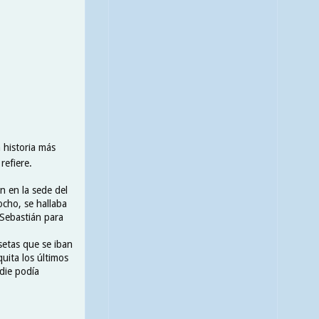
 historia más
refiere.
n en la sede del
ocho, se hallaba
 Sebastián para
esetas que se iban
uita los últimos
die podía