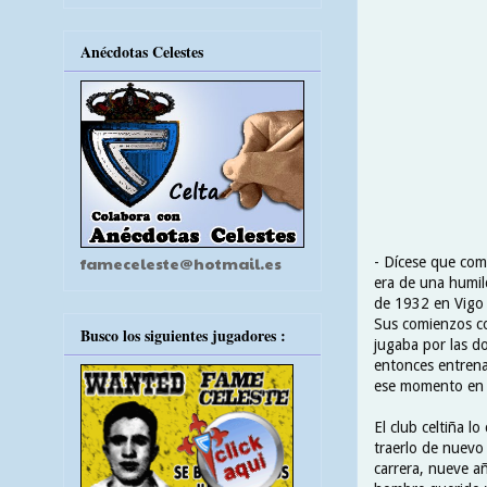
Anécdotas Celestes
fameceleste@hotmail.es
- Dícese que com
era de una humild
de 1932 en Vigo
Sus comienzos co
Busco los siguientes jugadores :
jugaba por las d
entonces entrenad
ese momento en t
El club celtiña l
traerlo de nuevo
carrera, nueve a