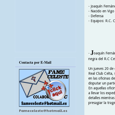
- Joaquín Ferná
- Nacido en Vigo
- Defensa
- Equipos: R.C. C
J
-
oaquín Fernán
negra del R.C Cel
Contacta por E-Mail
Un jueves 20 de 
Real Club Celta, 
en las oficinas 
disputar un parti
En aquellas ofici
a llevar los expe
detalles mientra
presagiar la trag
Fameceleste@hotmail.es