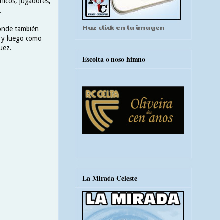
nicos, jugadores,
.
Haz click en la imagen
 donde también
r y luego como
uez.
Escoita o noso himno
La Mirada Celeste