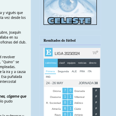
ta y vigués que
sta vez desde los
tubre, Joaquín
llaba en su
Resultados de fútbol
ficinas del club.
l revolver
, "Quino" se
empleadas.
 la ira y a causa
. Esa puñalada
ntercostal
nes, cógeme que
sólo pudo
os la pulmonar y