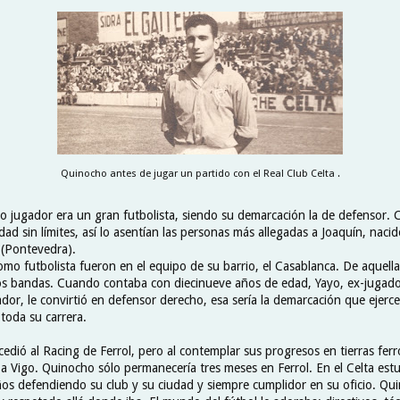
Quinocho antes de jugar un partido con el Real Club Celta .
o jugador era un gran futbolista, siendo su demarcación la de defensor.
ad sin límites, así lo asentían las personas más allegadas a Joaquín, naci
 (Pontevedra).
mo futbolista fueron en el equipo de su barrio, el Casablanca. De aquell
os bandas. Cuando contaba con diecinueve años de edad, Yayo, ex-jugador
or, le convirtió en defensor derecho, esa sería la demarcación que ejercer
oda su carrera.
o cedió al Racing de Ferrol, pero al contemplar sus progresos en tierras fer
 a Vigo. Quinocho sólo permanecería tres meses en Ferrol. En el Celta estu
ños defendiendo su club y su ciudad y siempre cumplidor en su oficio. Qu