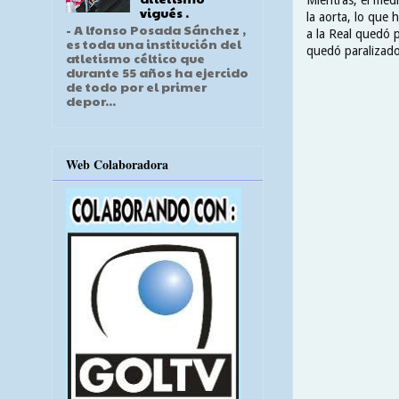
vigués .
la aorta, lo que 
- A lfonso Posada Sánchez ,
a la Real quedó p
es toda una institución del
quedó paralizado
atletismo céltico que
durante 55 años ha ejercido
de todo por el primer
depor...
Web Colaboradora