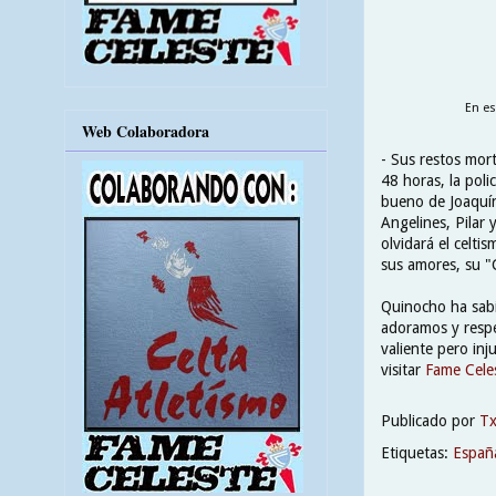
En es
Web Colaboradora
- Sus restos mort
48 horas, la poli
bueno de Joaquí
Angelines, Pilar
olvidará el celti
sus amores, su "C
Quinocho ha sabi
adoramos y respe
valiente pero inj
visitar
Fame Cele
Publicado por
T
Etiquetas:
Españ