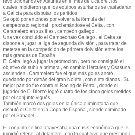
revolucionarios en Asturias en el mes de Octubre , los
cuales impidieron que los equipos asturianos se trasladaran
a Galicia para disputar los partidos .
Se optó por entonces por volver a la fórmula del
campeonato regional , proclamándose el Celta , con
Caramelero en sus filas , campeón gallego .
Una vez concluido el Campeonato Gallego , el Celta se
dispone a jugar la liga de segunda división , para tratar de
meterse en la competición de primera doivisión entre los
más grandes de España .
El Celta llegó a jugar la promoción , pero no consiguió el
objetivo de subir a primera , en cambio Hércules y Osasuna
ascienden . Caramelero fue el que más goles anotó ,
quedando por detrás del gran Nolete , con siete dianas . Su
mejor partido fue contra el Racing de Ferrol , donde el
jugador de El Bierzo logró cuatro de los cinco goles metidos
por el conjunto vigués .
También marcó dos goles en la única eliminatoria que
disputó el Celta en la Copa de España , siendo eliminado
por el Sabadell .
El conjunto celtiña atravesaba una crisis económica que le
impidió retener al delantero , con lo cual tuvo que prescindir