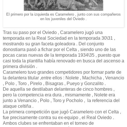
El primero por la izquierda es Caramelero , junto con sus compañeros
en los juveniles del Oviedo .
Tras su paso por el Oviedo , Caramelero jugó una
temporada en la Real Sociedad en la temporada 30\31 ,
mostrando su gran faceta goleadora . Del conjunto
donostiarra pasó a fichar por el Celta , siendo uno de las
pocas caras nuevas de la temporada 1934\35 , puesto que
casi toda la plantilla había renovado en busca del ascenso a
primera división .
Caramelero tuvo grandes competidores por formar parte de
la delantera titular ,entre ellos : Nolete , Machicha , Venancio
, Polo , Toro , Pirelo , Bisagras , Pueyo y Gonzalito .
De aquella se destilaban delanteras de cinco hombres ,
pero la competencia era dura , mismamente , Nolete era
junto a Venancio , Polo , Toro y Pocholo , la referencia del
ataque celtiña .
La primera competición que jugó Caramelero con el Celta ,
fue precisamente contra su ex-equipo , el Real Oviedo .
Ambos clubes se enfrentaban en el torneo de