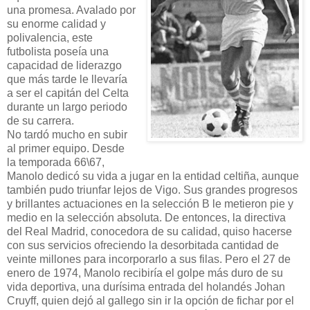
una promesa. Avalado por
su enorme calidad y
polivalencia, este
futbolista poseía una
capacidad de liderazgo
que más tarde le llevaría
a ser el capitán del Celta
durante un largo periodo
de su carrera.
No tardó mucho en subir
al primer equipo. Desde
la temporada 66\67,
Manolo dedicó su vida a jugar en la entidad celtiña, aunque
también pudo triunfar lejos de Vigo. Sus grandes progresos
y brillantes actuaciones en la selección B le metieron pie y
medio en la selección absoluta. De entonces, la directiva
del Real Madrid, conocedora de su calidad, quiso hacerse
con sus servicios ofreciendo la desorbitada cantidad de
veinte millones para incorporarlo a sus filas. Pero el 27 de
enero de 1974, Manolo recibiría el golpe más duro de su
vida deportiva, una durísima entrada del holandés Johan
Cruyff, quien dejó al gallego sin ir la opción de fichar por el