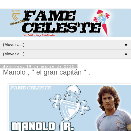
▼
▼
domingo, 18 de marzo de 2012
Manolo , " el gran capitán " .