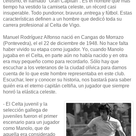
celtismo, el llamado "Gran Capitán". Es el hombre que más
tiempo ha vestido la camiseta celeste, un récord casi
insuperable. Todo pundonor, bravura ,entrega y fútbol. Estas
características definen a un hombre que dedicó toda su
carrera profesional al Celta de Vigo.
Manuel Rodríguez Alfonso nació en Cangas do Morrazo
(Pontevedra), el el 22 de diciembre de 1948. No hace falta
haber vivido su etapa como jugador. Yo, cuando Manolo
jugaba en el Celta, en parte aún no había nacido y en otra
era muy pequeño como para recordarlo. Sólo hay que
escuchar a los veteranos de la ciudad olívica para darnos
cuenta de lo que este hombre representaba en este club.
Escuchar, leer y conocer su historia, nos bastará para saber
quién era el eterno capitán celtiña, un jugador que siempre
honró la elástica celeste.
- El Celta juvenil y la
selección gallega de
juveniles fueron el primer
escenario para un jugador
como Manolo, que de
aquella era considerado