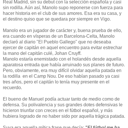
Real Madrid, sin su debut con la selección española y casi
sin rodilla. Aún así, Manolo supo reponerse con fuerza para
hacer historia en el club de sus amores. Esa era su casa, y
el destino quiso que se quedara por siempre en Vigo.
Manolo era un jugador de carácter y, buena prueba de ello,
era cuando en vísperas de un Barcelona-Celta, Manolo
declaró al diario "El Pueblo Gallego" que no deseaba
ejercer de capitán en aquel encuentro para evitar estrechar
la mano del capitán culé, Johan Cruyff.
Manolo estaría enemistado con el holandés desde aquella
aparatosa entrada que había arruinado sus planes de futuro.
Pero, obviamente, era muy difícil olvidar aquella patada en
la rodilla en el Camp Nou. De eso habían pasado ya casi
tres años, pero el capitán lo tenía muy presente en el
recuerdo.
El bueno de Manuel podía actuar tanto de medio como de
defensa. Su polivalencia y sus grandes dotes defensivas le
hicieron triunfar con creces en el fútbol español, y más
hubiera logrado de no haber sido por aquella trágica patada.
Suya era aquella mítica frase que decía:
"El fútbol me ha