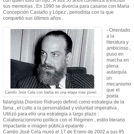
con quien tuvo un hijo . A sus 50 años comienza a escribir
sus memorias . En 1990 se divorcia para casarse con María
Concepción Castaño y López , periodista con la que
compartió sus últimos años .
- Orientado
a la
literatura y
ambicioso ,
puso en
marcha en
plena
autarquía
un
mecanismo
que el
Camilo José Cela con barba en una etapa más joven .
poeta
falangísta Dionisio Ridruejo definió como estrategia de la
fama , el culto a la personalidad y voluntad imperativa .
Utilizó para ello una estrategia a largo plazo :
Colaboracionismo político con el Régimen , estilo literario
impactante e imagen pública epatante .
Camilo José Cela murió el 17 de Enero de 2002 a sus 85