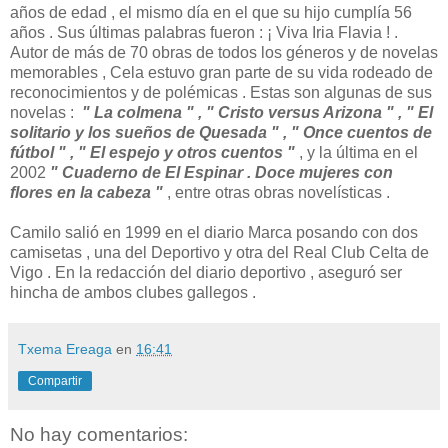
años de edad , el mismo día en el que su hijo cumplía 56
años . Sus últimas palabras fueron : ¡ Viva Iria Flavia ! .
Autor de más de 70 obras de todos los géneros y de novelas
memorables , Cela estuvo gran parte de su vida rodeado de
reconocimientos y de polémicas . Estas son algunas de sus
novelas :
" La colmena " , " Cristo versus Arizona " , " El
solitario y los sueños de Quesada " , " Once cuentos de
fútbol " , " El espejo y otros cuentos "
, y la última en el
2002
" Cuaderno de El Espinar . Doce mujeres con
flores en la cabeza "
, entre otras obras novelísticas .
Camilo salió en 1999 en el diario Marca posando con dos
camisetas , una del Deportivo y otra del Real Club Celta de
Vigo . En la redacción del diario deportivo , aseguró ser
hincha de ambos clubes gallegos .
Txema Ereaga
en
16:41
Compartir
No hay comentarios: