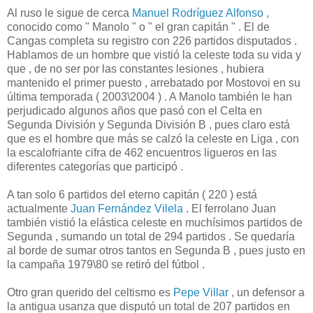
Al ruso le sigue de cerca
Manuel Rodríguez Alfonso
,
conocido como " Manolo " o " el gran capitán " . El de
Cangas completa su registro con 226 partidos disputados .
Hablamos de un hombre que vistió la celeste toda su vida y
que , de no ser por las constantes lesiones , hubiera
mantenido el primer puesto , arrebatado por Mostovoi en su
última temporada ( 2003\2004 ) . A Manolo también le han
perjudicado algunos años que pasó con el Celta en
Segunda División y Segunda División B , pues claro está
que es el hombre que más se calzó la celeste en Liga , con
la escalofriante cifra de 462 encuentros ligueros en las
diferentes categorías que participó .
A tan solo 6 partidos del eterno capitán ( 220 ) está
actualmente
Juan Fernández Vilela
. El ferrolano Juan
también vistió la elástica celeste en muchísimos partidos de
Segunda , sumando un total de 294 partidos . Se quedaría
al borde de sumar otros tantos en Segunda B , pues justo en
la campaña 1979\80 se retiró del fútbol .
Otro gran querido del celtismo es
Pepe Villar
, un defensor a
la antigua usanza que disputó un total de 207 partidos en