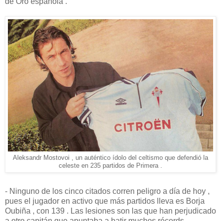
de Oro española .
Aleksandr Mostovoi , un auténtico ídolo del celtismo que defendió la
celeste en 235 partidos de Primera .
- Ninguno de los cinco citados corren peligro a día de hoy ,
pues el jugador en activo que más partidos lleva es Borja
Oubiña , con 139 . Las lesiones son las que han perjudicado
a otro capitán que apuntaba a batir muchos récords .