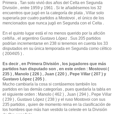
Primera . Tan solo vivió dos años del Celta en Segunda
División , entre 1959 y 1961 . Si le añadiésemos los 32
encuentros que jugó en la categoría de plata , Villar solo
superaría por cuatro partidos a Mostovoi , el único de los
mencionados que nunca jugó en Segunda con el Celta .
En el quinto lugar está el no menos querido por la afición
celtiña , el argentino Gustavo López . Sus 205 partidos
podrían incrementarse en 238 si tenemos en cuenta los 33
disputados en su única temporada en Segunda como céltico
( 2004\05 ) .
Es decir , en Primera División , los jugadores que más
partidos han disputado son , en este orden : Mostovoi (
235 ) , Manolo ( 226 ) , Juan ( 220 ) , Pepe Villar ( 207 ) y
Gustavo López ( 205 )
.
Mucho cambiaría la cosa si contásemos también los
partidos en las demás categorías , pues quedaría la tabla en
el siguiente orden : Manolo ( 462 ) , Juan ( 294 ) , Pepe Villar
( 239 ) , Gustavo López ( 238 ) y el ruso Mostovoi con sus
235 partidos , quien de momento reina en la clasificación de
los hombres que más han vestido la celeste en la División