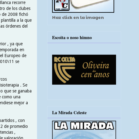
Blanca recorre
ro de los clubes
io de 2008 fichó
Haz click en la imagen
plantilla a la que
las órdenes del
Escoita o noso himno
ior , ya que
 temporada en
del Europeo de
2010\11 se
rcos
sioterapia . Se
mpo que se ganaba
ue como una
endiese mejor a
La Mirada Celeste
partidos , con
7,2 de promedio
tencias ,
e valoración ,