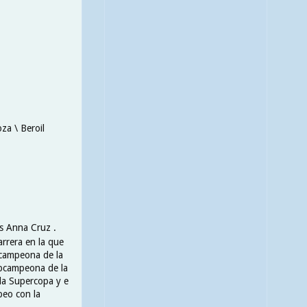
za \ Beroil
es Anna Cruz .
arrera en la que
bcampeona de la
ubcampeona de la
la Supercopa y e
peo con la