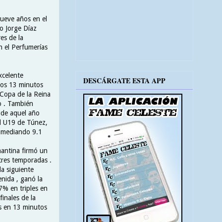
ueve años en el
co Jorge Díaz
es de la
n el Perfumerías
xcelente
DESCÁRGATE ESTA APP
los 13 minutos
 Copa de la Reina
no . También
 de aquel año
al U19 de Túnez,
romediando 9.1
mantina firmó un
tres temporadas .
a siguiente
nida , ganó la
% en triples en
inales de la
s en 13 minutos