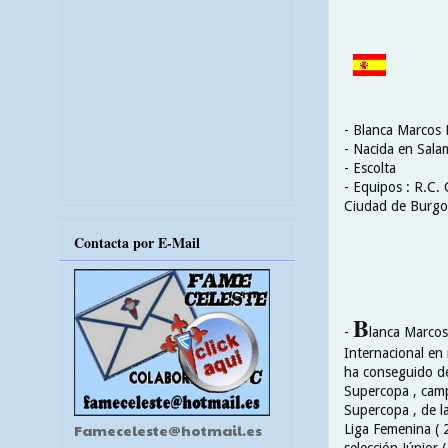
- Blanca Marcos 
- Nacida en Sala
- Escolta
- Equipos : R.C. 
Ciudad de Burgo
Contacta por E-Mail
B
-
lanca Marcos
Internacional en 
ha conseguido d
Supercopa , cam
Supercopa , de l
Fameceleste@hotmail.es
Liga Femenina ( 
selección Júnior (