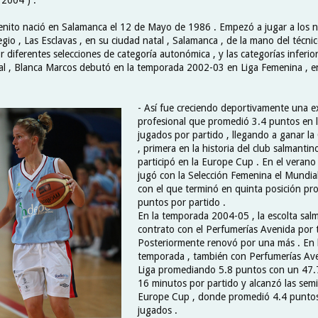
nito nació en Salamanca el 12 de Mayo de 1986 . Empezó a jugar a los n
gio , Las Esclavas , en su ciudad natal , Salamanca , de la mano del técni
r diferentes selecciones de categoría autonómica , y las categorías inferior
al , Blanca Marcos debutó en la temporada 2002-03 en Liga Femenina , e
- Así fue creciendo deportivamente una e
profesional que promedió 3.4 puntos en 
jugados por partido , llegando a ganar la
, primera en la historia del club salmanti
participó en la Europe Cup . En el verano
jugó con la Selección Femenina el Mundi
con el que terminó en quinta posición p
puntos por partido .
En la temporada 2004-05 , la escolta sal
contrato con el Perfumerías Avenida por 
Posteriormente renovó por una más . En l
temporada , también con Perfumerías Ave
Liga promediando 5.8 puntos con un 47.7
16 minutos por partido y alcanzó las semif
Europe Cup , donde promedió 4.4 punto
jugados .