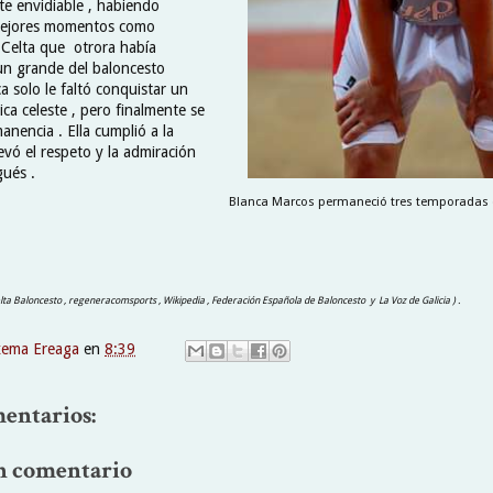
te envidiable , habiendo
mejores momentos como
 Celta que otrora había
un grande del baloncesto
a solo le faltó conquistar un
tica celeste , pero finalmente se
anencia . Ella cumplió a la
levó el respeto y la admiración
gués .
Blanca Marcos permaneció tres temporadas en
Celta Baloncesto , regeneracomsports , Wikipedia , Federación Española de Baloncesto y La Voz de Galicia ) .
xema Ereaga
en
8:39
entarios:
n comentario