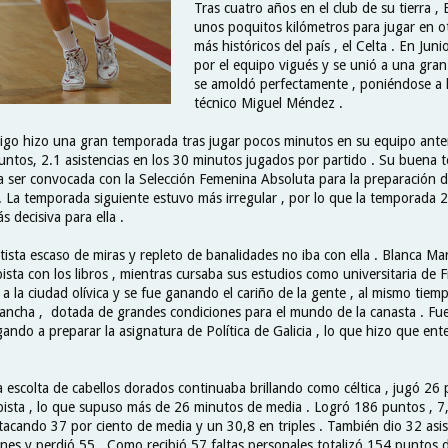
Tras cuatro años en el club de su tierra , 
unos poquitos kilómetros para jugar en ot
más históricos del país , el Celta . En Jun
por el equipo vigués y se unió a una gran 
se amoldó perfectamente , poniéndose a 
técnico Miguel Méndez .
igo hizo una gran temporada tras jugar pocos minutos en su equipo anter
ntos, 2.1 asistencias en los 30 minutos jugados por partido . Su buena
ara ser convocada con la Selección Femenina Absoluta para la preparación 
 . La temporada siguiente estuvo más irregular , por lo que la temporada 
s decisiva para ella .
tista escaso de miras y repleto de banalidades no iba con ella . Blanca Ma
sta con los libros , mientras cursaba sus estudios como universitaria de Fi
a la ciudad olívica y se fue ganando el cariño de la gente , al mismo tie
 cancha , dotada de grandes condiciones para el mundo de la canasta . F
gando a preparar la asignatura de Política de Galicia , lo que hizo que ent
la escolta de cabellos dorados continuaba brillando como céltica , jugó 26 
ista , lo que supuso más de 26 minutos de media . Logró 186 puntos , 
tacando 37 por ciento de media y un 30,8 en triples . También dio 32 asis
nes y perdió 55 . Como recibió 57 faltas personales totalizó 154 puntos d