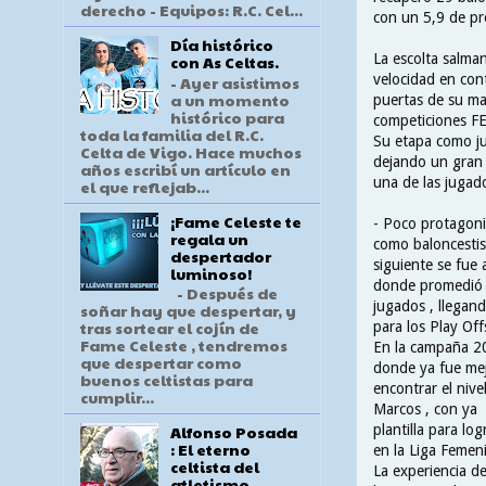
derecho - Equipos: R.C. Cel...
con un 5,9 de pr
Día histórico
La escolta salma
con As Celtas.
velocidad en con
- Ayer asistimos
a un momento
puertas de su ma
histórico para
competiciones FE
toda la familia del R.C.
Su etapa como ju
Celta de Vigo. Hace muchos
dejando un gran 
años escribí un artículo en
una de las jugad
el que reflejab...
¡Fame Celeste te
- Poco protagon
regala un
como baloncestis
despertador
siguiente se fue 
luminoso!
donde promedió 
- Después de
jugados , llegand
soñar hay que despertar, y
tras sortear el cojín de
para los Play Offs
Fame Celeste , tendremos
En la campaña 20
que despertar como
donde ya fue me
buenos celtistas para
encontrar el niv
cumplir...
Marcos , con ya 
plantilla para lo
Alfonso Posada
: El eterno
en la Liga Femen
celtista del
La experiencia de
atletismo