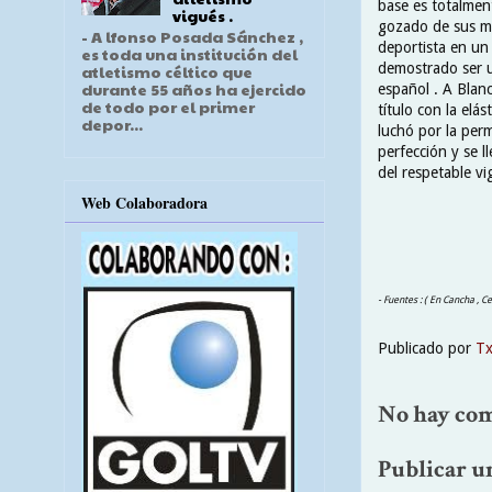
base es totalmen
vigués .
gozado de sus 
- A lfonso Posada Sánchez ,
deportista en un
es toda una institución del
demostrado ser 
atletismo céltico que
durante 55 años ha ejercido
español . A Blanc
de todo por el primer
título con la elás
depor...
luchó por la perm
perfección y se l
del respetable vi
Web Colaboradora
- Fuentes : ( En Cancha , 
Publicado por
T
No hay com
Publicar u