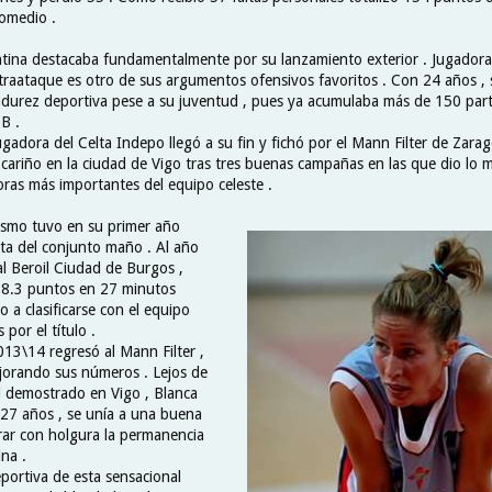
omedio .
ntina destacaba fundamentalmente por su lanzamiento exterior . Jugadora
traataque es otro de sus argumentos ofensivos favoritos . Con 24 años , 
durez deportiva pese a su juventud , pues ya acumulaba más de 150 parti
B .
gadora del Celta Indepo llegó a su fin y fichó por el Mann Filter de Zarag
cariño en la ciudad de Vigo tras tres buenas campañas en las que dio lo me
oras más importantes del equipo celeste .
ismo tuvo en su primer año
ta del conjunto maño . Al año
al Beroil Ciudad de Burgos ,
8.3 puntos en 27 minutos
o a clasificarse con el equipo
 por el título .
13\14 regresó al Mann Filter ,
jorando sus números . Lejos de
el demostrado en Vigo , Blanca
27 años , se unía a una buena
grar con holgura la permanencia
ina .
portiva de esta sensacional