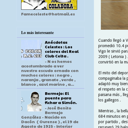
Fameceleste@hotmail.es
Lo más interesante
Cuando llegó a V
Anécdotas
promedió 10.4 pu
Celestes : Los
colores del Real
Vigo le sirvió p
Club Celta .
2009 ( Letonia )
- N os hemos
convirtió en la má
acostumbrado a ver
nuestro escudo ornado con
El mito del depor
muchos colores : negro ,
compaginaba la pi
naranja , granate , verde ,
blanco , azul marino , a...
adaptó muy bien 
el respeto en la
Bermejo: El
paisana más , lle
puente para
los gallegos .
fichar a Simón.
- José Benito
Mientras , la bel
Bermejo
684 minutos en p
González - Nacido en
Dacón ( Ourense ) , el 19 de
por partido , des
Agosto de 1925 - Interior
recuperó 29 balo