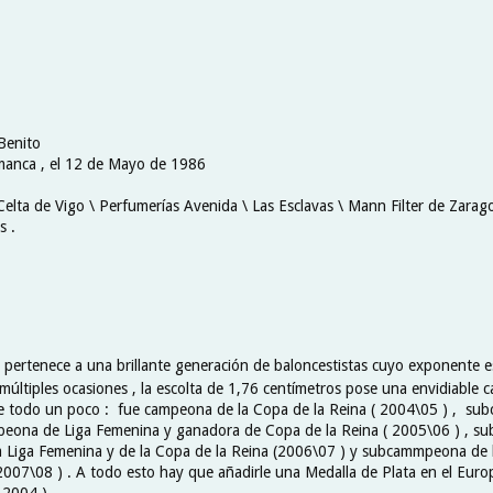
Benito
manca , el 12 de Mayo de 1986
Celta de Vigo \ Perfumerías Avenida \ Las Esclavas \ Mann Filter de Zarago
s .
 pertenece a una brillante generación de baloncestistas cuyo exponente 
múltiples ocasiones , la escolta de 1,76 centímetros pose una envidiable c
e todo un poco : fue campeona de la Copa de la Reina ( 2004\05 ) , su
peona de Liga Femenina y ganadora de Copa de la Reina ( 2005\06 ) , s
a Liga Femenina y de la Copa de la Reina (2006\07 ) y subcammpeona de 
2007\08 ) . A todo esto hay que añadirle una Medalla de Plata en el Euro
 2004 ) .