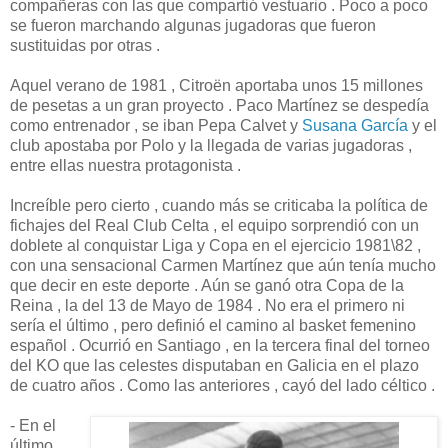
compañeras con las que compartió vestuario . Poco a poco
se fueron marchando algunas jugadoras que fueron
sustituidas por otras .
Aquel verano de 1981 , Citroën aportaba unos 15 millones
de pesetas a un gran proyecto . Paco Martínez se despedía
como entrenador , se iban Pepa Calvet y
Susana García
y el
club apostaba por Polo y la llegada de varias jugadoras ,
entre ellas nuestra protagonista .
Increíble pero cierto , cuando más se criticaba la política de
fichajes del Real Club Celta , el equipo sorprendió con un
doblete al conquistar Liga y Copa en el ejercicio 1981\82 ,
con una sensacional Carmen Martínez que aún tenía mucho
que decir en este deporte . Aún se ganó otra Copa de la
Reina , la del 13 de Mayo de 1984 . No era el primero ni
sería el último , pero definió el camino al basket femenino
español . Ocurrió en Santiago , en la tercera final del torneo
del KO que las celestes disputaban en Galicia en el plazo
de cuatro años . Como las anteriores , cayó del lado céltico .
- En el
último