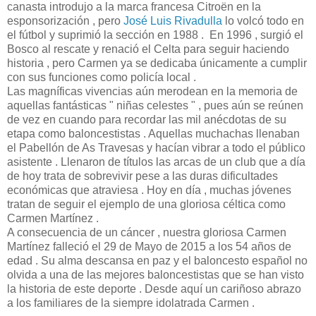
canasta introdujo a la marca francesa Citroën en la
esponsorización , pero
José Luis Rivadulla
lo volcó todo en
el fútbol y suprimió la sección en 1988 . En 1996 , surgió el
Bosco al rescate y renació el Celta para seguir haciendo
historia , pero Carmen ya se dedicaba únicamente a cumplir
con sus funciones como policía local .
Las magníficas vivencias aún merodean en la memoria de
aquellas fantásticas " niñas celestes " , pues aún se reúnen
de vez en cuando para recordar las mil anécdotas de su
etapa como baloncestistas . Aquellas muchachas llenaban
el Pabellón de As Travesas y hacían vibrar a todo el público
asistente . Llenaron de títulos las arcas de un club que a día
de hoy trata de sobrevivir pese a las duras dificultades
económicas que atraviesa . Hoy en día , muchas jóvenes
tratan de seguir el ejemplo de una gloriosa céltica como
Carmen Martínez .
A consecuencia de un cáncer , nuestra gloriosa Carmen
Martínez falleció el 29 de Mayo de 2015 a los 54 años de
edad . Su alma descansa en paz y el baloncesto español no
olvida a una de las mejores baloncestistas que se han visto
la historia de este deporte . Desde aquí un cariñoso abrazo
a los familiares de la siempre idolatrada Carmen .