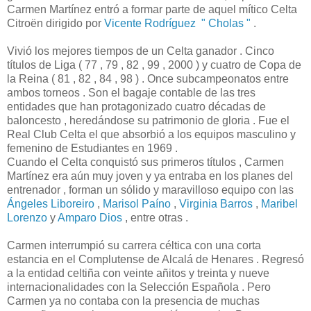
Carmen Martínez entró a formar parte de aquel mítico Celta
Citroën dirigido por
Vicente Rodríguez " Cholas "
.
Vivió los mejores tiempos de un Celta ganador . Cinco
títulos de Liga ( 77 , 79 , 82 , 99 , 2000 ) y cuatro de Copa de
la Reina ( 81 , 82 , 84 , 98 ) . Once subcampeonatos entre
ambos torneos . Son el bagaje contable de las tres
entidades que han protagonizado cuatro décadas de
baloncesto , heredándose su patrimonio de gloria . Fue el
Real Club Celta el que absorbió a los equipos masculino y
femenino de Estudiantes en 1969 .
Cuando el Celta conquistó sus primeros títulos , Carmen
Martínez era aún muy joven y ya entraba en los planes del
entrenador , forman un sólido y maravilloso equipo con las
Ángeles Liboreiro
,
Marisol Paíno
,
Virginia Barros
,
Maribel
Lorenzo
y
Amparo Dios
, entre otras .
Carmen interrumpió su carrera céltica con una corta
estancia en el Complutense de Alcalá de Henares . Regresó
a la entidad celtiña con veinte añitos y treinta y nueve
internacionalidades con la Selección Española . Pero
Carmen ya no contaba con la presencia de muchas