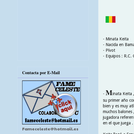
- Minata Keita
- Nacida en Bama
- Pívot
- Equipos : R.C. 
Contacta por E-Mail
M
-
inata Keita
su primer año co
bien y es muy atl
muchos balones ,
jugadora referen
en el que juega .
Fameceleste@hotmail.es