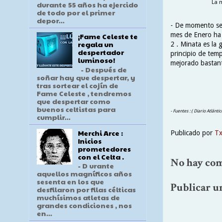
La 
durante 55 años ha ejercido
de todo por el primer
depor...
- De momento se 
mes de Enero ha 
¡Fame Celeste te
regala un
2 . Minata es la
despertador
principio de tem
luminoso!
mejorado bastant
- Después de
soñar hay que despertar, y
tras sortear el cojín de
Fame Celeste , tendremos
que despertar como
buenos celtistas para
- Fuentes : ( Diario Atlánt
cumplir...
Merchi Arce :
Publicado por
T
Inicios
prometedores
con el Celta .
No hay com
- D urante
aquellos magníficos años
sesenta en los que
Publicar u
desfilaron por filas célticas
muchísimos atletas de
grandes condiciones , nos
en...