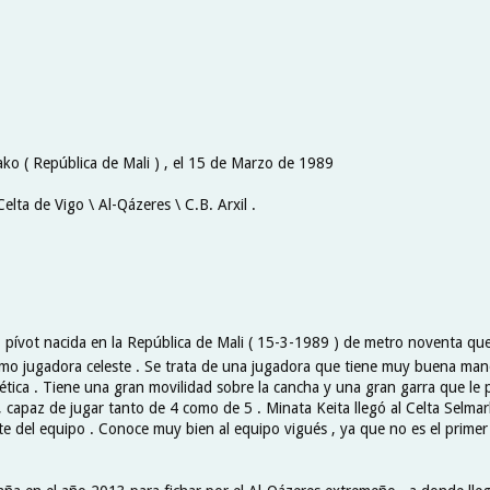
ko ( República de Mali ) , el 15 de Marzo de 1989
Celta de Vigo \ Al-Qázeres \ C.B. Arxil .
 , pívot nacida en la República de Mali ( 15-3-1989 ) de metro noventa que 
mo jugadora celeste . Se trata de una jugadora que tiene muy buena man
ética . Tiene una gran movilidad sobre la cancha y una gran garra que le p
 capaz de jugar tanto de 4 como de 5 . Minata Keita llegó al Celta Selmark
te del equipo . Conoce muy bien al equipo vigués , ya que no es el prime