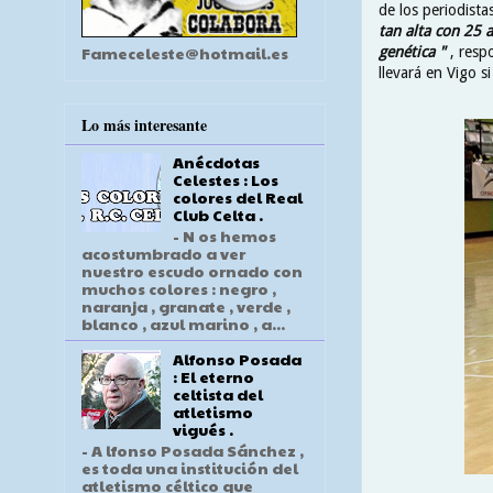
de los periodista
tan alta con 25 
Fameceleste@hotmail.es
genética "
, resp
llevará en Vigo s
Lo más interesante
Anécdotas
Celestes : Los
colores del Real
Club Celta .
- N os hemos
acostumbrado a ver
nuestro escudo ornado con
muchos colores : negro ,
naranja , granate , verde ,
blanco , azul marino , a...
Alfonso Posada
: El eterno
celtista del
atletismo
vigués .
- A lfonso Posada Sánchez ,
es toda una institución del
atletismo céltico que