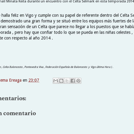
malí Minata Keita durante un encuentro con el Celta Selmark en esta temporada 2014\
halla feliz en Vigo y cumple con su papel de referente dentro del Celta Se
demostrado una gran forma y se situó entre los equipos más fuertes de 
 gran sensación de un Celta que parece no llegar a los puestos que se hab
porada , pero hay que confiar todo lo que se pueda en las niñas celestes 
e con respecto al año 2014 .
ico , Celta Baloncesto , Pontevedra Viva , Federación Española de Baloncesto y Vigo última Hora ) .
xema Ereaga
en
23:07
entarios:
n comentario