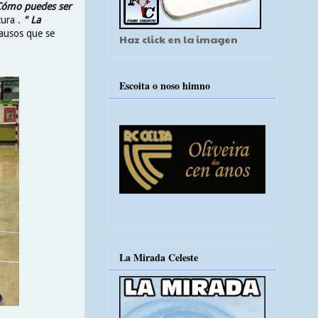
Cómo puedes ser
tura .
" La
lausos que se
Haz click en la imagen
Escoita o noso himno
La Mirada Celeste