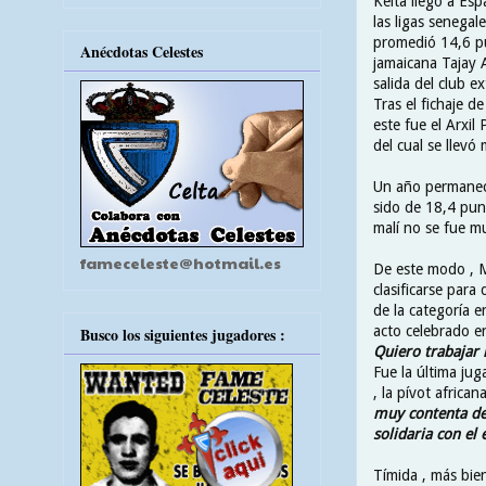
Keita llegó a Es
las ligas senega
promedió 14,6 pu
Anécdotas Celestes
jamaicana Tajay 
salida del club e
Tras el fichaje d
este fue el Arxil
del cual se llevó
Un año permaneci
sido de 18,4 punt
malí no se fue mu
fameceleste@hotmail.es
De este modo , M
clasificarse para
de la categoría 
acto celebrado en
Busco los siguientes jugadores :
Quiero trabajar 
Fue la última ju
, la pívot africa
muy contenta de 
solidaria con el
Tímida , más bie