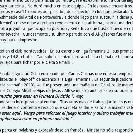
paña en el año 2013 para fichar por el Al-Qázeres extremeño , a donde ll
lesa y tunecina . No duró mucho en este equipo . En los nueve encuentros
ntos y casi 11 rebotes por partido , dos aspectos en los que destacaba t
Ashmeade del Arxil de Pontevedra , a donde llegó para sustituir a dicha j
xtremeño no se debe a un bajo rendimiento de la africana , sino a una decis
e otra jugadora que ocupa su posición , Keita tuvo que buscar hueco en ot
 Pontevedra . Curiosamente , su último partido con el Al-Qázeres fue ante 
 muy buena impresión .
ó en el club pontevedrés . En su estreno en liga femenina 2 , sus prome
os y 14,8 rebotes . Tan solo se le hizo contrato hasta el final de temporad
y lejos para fichar por el Celta Selmark .
inata llegó a un Celta entrenado por Carlos Colinas que en esta tempora
 disputar el 'play-off' de ascenso a la Liga Femenina . La segunda jugador
en la campaña 2013\|4 , fue presentada una mañana de Octubre de manera 
 el Colegio Miralba-Hijas de Jesús . Allí se mostró ambiciosa en su puesta 
mucho para estar en Primera División "
, -dijo.
gadora en incorporarse al equipo . Tras unos días de trabajo junto a sus 
na se declaró contenta y recalcó que su meta es dar el salto a la máxima cat
estar aquí . Vengo para reforzar el juego interior y quiero trabajar mu
 equipo para estar en primera división "
.
n parca en palabras y expresándose en francés , Minata no sólo respondió