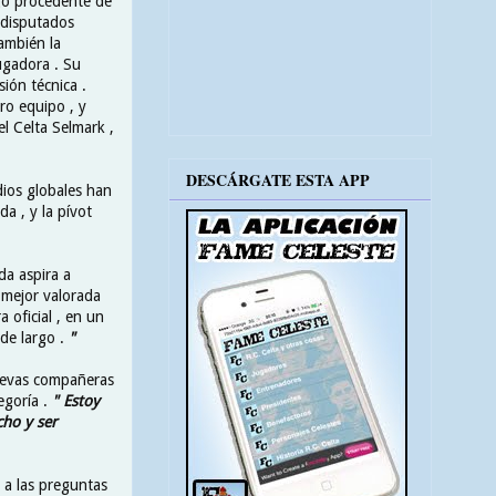
egó procedente de
 disputados
ambién la
ugadora . Su
ión técnica .
ro equipo , y
el Celta Selmark ,
DESCÁRGATE ESTA APP
dios globales han
a , y la pívot
da aspira a
a mejor valorada
oficial , en un
de largo .
"
nuevas compañeras
egoría .
" Estoy
cho y ser
 a las preguntas