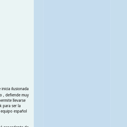
inicia ilusionada
o , defiende muy
ermite llevarse
 para ser la
r equipo español