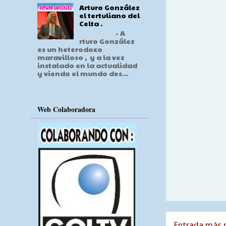
Arturo González
el tertuliano del
Celta .
- A
rturo González
es un heterodoxo
maravilloso , y a la vez
instalado en la actualidad
y viendo el mundo des...
Web Colaboradora
Entrada más r