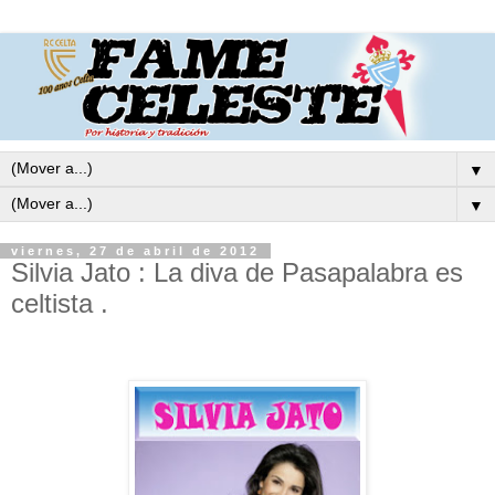
▼
▼
viernes, 27 de abril de 2012
Silvia Jato : La diva de Pasapalabra es
celtista .