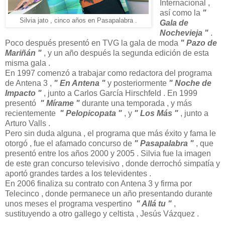
Internacional ,
así como la
"
Silvia jato , cinco años en Pasapalabra .
Gala de
Nochevieja "
.
Poco después presentó en TVG la gala de moda
" Pazo de
Mariñán "
, y un año después la segunda edición de esta
misma gala .
En 1997 comenzó a trabajar como redactora del programa
de Antena 3 ,
" En Antena "
y posteriormente
" Noche de
Impacto "
, junto a Carlos García Hirschfeld . En 1999
presentó
" Mírame "
durante una temporada , y más
recientemente
" Pelopicopata "
, y
" Los Más "
, junto a
Arturo Valls .
Pero sin duda alguna , el programa que más éxito y fama le
otorgó , fue el afamado concurso de
" Pasapalabra "
, que
presentó entre los años 2000 y 2005 . Silvia fue la imagen
de este gran concurso televisivo , donde derrochó simpatía y
aportó grandes tardes a los televidentes .
En 2006 finaliza su contrato con Antena 3 y firma por
Telecinco , donde permanece un año presentando durante
unos meses el programa vespertino
" Allá tu "
,
sustituyendo a otro gallego y celtista , Jesús Vázquez .