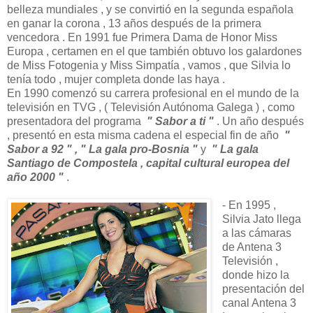
belleza mundiales , y se convirtió en la segunda española
en ganar la corona , 13 años después de la primera
vencedora . En 1991 fue Primera Dama de Honor Miss
Europa , certamen en el que también obtuvo los galardones
de Miss Fotogenia y Miss Simpatía , vamos , que Silvia lo
tenía todo , mujer completa donde las haya .
En 1990 comenzó su carrera profesional en el mundo de la
televisión en TVG , ( Televisión Autónoma Galega ) , como
presentadora del programa
" Sabor a ti "
. Un año después
, presentó en esta misma cadena el especial fin de año
"
Sabor a 92 " , " La gala pro-Bosnia "
y
" La gala
Santiago de Compostela , capital cultural europea del
año 2000 "
.
- En 1995 ,
Silvia Jato llega
a las cámaras
de Antena 3
Televisión ,
donde hizo la
presentación del
canal Antena 3