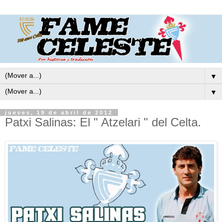
▼
▼
jueves, 19 de abril de 2012
Patxi Salinas: El " Atzelari " del Celta.