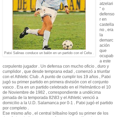
atzelari
" o
defenso
r en
castella
no , era
la
demarc
ación
que
Patxi Salinas conduce un balón en un partido con el Celta .
ocupab
a este
corpulento jugador . Un defensa con mucho oficio , duro y
cumplidor , que desde temprana edad , comenzó a triunfar
con el Athletic Club . A punto de cumplir los 19 años , Patxi
jugó su primer partido en primera división con el conjunto
vasco . Era en un partido celebrado en el Helmántico el 10
de Noviembre de 1982 , correspondiente a undécima
jornada de la temporada 82\83 y el Athletic venció a
domicilio a la U.D. Salamanca por 0-1 . Patxi jugó el partido
por completo .
Ese mismo año , el central bilbaíno logró su primer de los