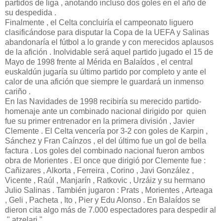
partidos de liga , anotando incluso dos goles en el año de
su despedida .
Finalmente , el Celta concluiría el campeonato liguero
clasificándose para disputar la Copa de la UEFA y Salinas
abandonaría el fútbol a lo grande y con merecidos aplausos
de la afición . Inolvidable será aquel partido jugado el 15 de
Mayo de 1998 frente al Mérida en Balaídos , el central
euskaldún jugaría su último partido por completo y ante el
calor de una afición que siempre le guardará un inmenso
cariño .
En las Navidades de 1998 recibiría su merecido partido-
homenaje ante un combinado nacional dirigido por quien
fue su primer entrenador en la primera división , Javier
Clemente . El Celta vencería por 3-2 con goles de Karpin ,
Sánchez y Fran Caínzos , el del último fue un gol de bella
factura . Los goles del combinado nacional fueron ambos
obra de Morientes . El once que dirigió por Clemente fue :
Cañizares , Alkorta , Ferreira , Corino , Javi González ,
Vicente , Raúl , Manjarín , Ratkovic , Urzáiz y su hermano
Julio Salinas . También jugaron : Prats , Morientes , Arteaga
, Geli , Pacheta , Ito , Pier y Edu Alonso . En Balaídos se
dieron cita algo más de 7.000 espectadores para despedir al
" atzelari " .