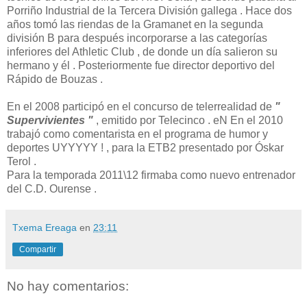
Porriño Industrial de la Tercera División gallega . Hace dos
años tomó las riendas de la Gramanet en la segunda
división B para después incorporarse a las categorías
inferiores del Athletic Club , de donde un día salieron su
hermano y él . Posteriormente fue director deportivo del
Rápido de Bouzas .
En el 2008 participó en el concurso de telerrealidad de
"
Supervivientes "
, emitido por Telecinco . eN En el 2010
trabajó como comentarista en el programa de humor y
deportes UYYYYY ! , para la ETB2 presentado por Óskar
Terol .
Para la temporada 2011\12 firmaba como nuevo entrenador
del C.D. Ourense .
Txema Ereaga
en
23:11
Compartir
No hay comentarios: