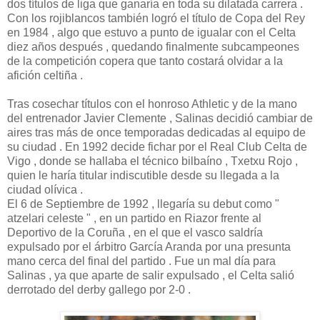
dos títulos de liga que ganaría en toda su dilatada carrera .
Con los rojiblancos también logró el título de Copa del Rey
en 1984 , algo que estuvo a punto de igualar con el Celta
diez años después , quedando finalmente subcampeones
de la competición copera que tanto costará olvidar a la
afición celtiña .
Tras cosechar títulos con el honroso Athletic y de la mano
del entrenador Javier Clemente , Salinas decidió cambiar de
aires tras más de once temporadas dedicadas al equipo de
su ciudad . En 1992 decide fichar por el Real Club Celta de
Vigo , donde se hallaba el técnico bilbaíno , Txetxu Rojo ,
quien le haría titular indiscutible desde su llegada a la
ciudad olívica .
El 6 de Septiembre de 1992 , llegaría su debut como "
atzelari celeste " , en un partido en Riazor frente al
Deportivo de la Coruña , en el que el vasco saldría
expulsado por el árbitro García Aranda por una presunta
mano cerca del final del partido . Fue un mal día para
Salinas , ya que aparte de salir expulsado , el Celta salió
derrotado del derby gallego por 2-0 .