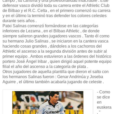
campo , su carisma y una profesionalidad intachable . Este
defensor vasco dividió toda su carrera entre el Athletic Club
de Bilbao y el R.C. Celta , en el primero comenzó su carrera
y en el último la terminó tras defender los colores celestes
durante seis años .
Patxi Salinas comenzó formándose en las categorías
inferiores de Lezama , en el Bilbao Athletic , de donde
siempre salieron grandes jugadores vascos . Tanto él como
su hermano Julio Salinas , se iniciaron en la cantera vasca
haciendo cosas grandes , dándoles a los cachorros del
Athletic el ascenso a la segunda división antes de subir al
primer equipo . Ambos estuvieron a las órdenes del histórico
portero José Ángel Iribar , quien dirigió aquel potente equipo
filial el año del ascenso a la categoría de plata .
Otros jugadores de aquella plantilla que dieron el salto con
los hermanos Salinas fueron : Genar Andrinúa y Joseba
Aguirre , el último también acabaría jugando de celeste .
- Como
se dice
en
euskera
, "