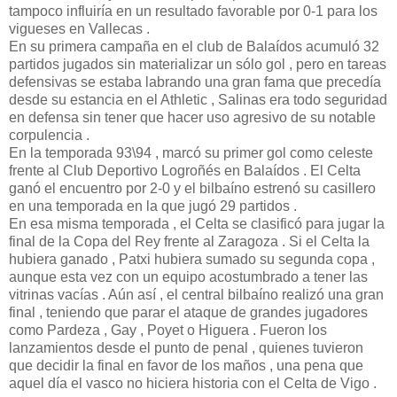
tampoco influiría en un resultado favorable por 0-1 para los
vigueses en Vallecas .
En su primera campaña en el club de Balaídos acumuló 32
partidos jugados sin materializar un sólo gol , pero en tareas
defensivas se estaba labrando una gran fama que precedía
desde su estancia en el Athletic , Salinas era todo seguridad
en defensa sin tener que hacer uso agresivo de su notable
corpulencia .
En la temporada 93\94 , marcó su primer gol como celeste
frente al Club Deportivo Logroñés en Balaídos . El Celta
ganó el encuentro por 2-0 y el bilbaíno estrenó su casillero
en una temporada en la que jugó 29 partidos .
En esa misma temporada , el Celta se clasificó para jugar la
final de la Copa del Rey frente al Zaragoza . Si el Celta la
hubiera ganado , Patxi hubiera sumado su segunda copa ,
aunque esta vez con un equipo acostumbrado a tener las
vitrinas vacías . Aún así , el central bilbaíno realizó una gran
final , teniendo que parar el ataque de grandes jugadores
como Pardeza , Gay , Poyet o Higuera . Fueron los
lanzamientos desde el punto de penal , quienes tuvieron
que decidir la final en favor de los maños , una pena que
aquel día el vasco no hiciera historia con el Celta de Vigo .