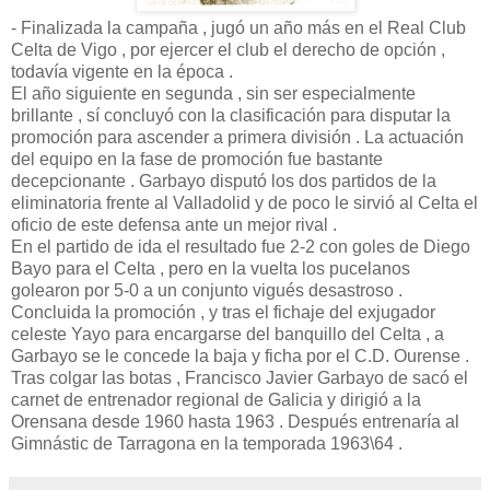
- Finalizada la campaña , jugó un año más en el Real Club
Celta de Vigo , por ejercer el club el derecho de opción ,
todavía vigente en la época .
El año siguiente en segunda , sin ser especialmente
brillante , sí concluyó con la clasificación para disputar la
promoción para ascender a primera división . La actuación
del equipo en la fase de promoción fue bastante
decepcionante . Garbayo disputó los dos partidos de la
eliminatoria frente al Valladolid y de poco le sirvió al Celta el
oficio de este defensa ante un mejor rival .
En el partido de ida el resultado fue 2-2 con goles de Diego
Bayo para el Celta , pero en la vuelta los pucelanos
golearon por 5-0 a un conjunto vigués desastroso .
Concluida la promoción , y tras el fichaje del exjugador
celeste Yayo para encargarse del banquillo del Celta , a
Garbayo se le concede la baja y ficha por el C.D. Ourense .
Tras colgar las botas , Francisco Javier Garbayo de sacó el
carnet de entrenador regional de Galicia y dirigió a la
Orensana desde 1960 hasta 1963 . Después entrenaría al
Gimnástic de Tarragona en la temporada 1963\64 .