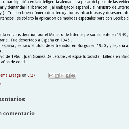
 su participación en la inteligencia alemana , a pesar del peso de las evide
itar y demandar la liberación ( al embajador español , al Ministro de Interio
ey ) . Tras un buen número de interrogatorios infructuosos y desesperante
itánicos , se solicitó la aplicación de medidas especiales para con Lecube c
mado en consideración por el Ministro de Interior personalmente en 1943 , 
rnarle . Fue deportado a España en 1945 .
 España , se sacó el título de entrenador en Burgos en 1950 , y llegaría a
 .
yo de 1966 , Juan Gómez De Lecube , el espía-futbolista , fallecía en Barc
0 años de edad .
xema Ereaga
en
0:27
a
entarios:
n comentario