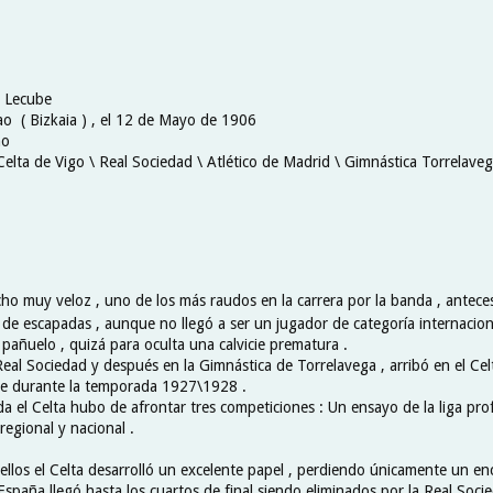
 Lecube
ao ( Bizkaia ) , el 12 de Mayo de 1906
ho
Celta de Vigo \ Real Sociedad \ Atlético de Madrid \ Gimnástica Torrelaveg
ho muy veloz , uno de los más raudos en la carrera por la banda , antec
a de escapadas , aunque no llegó a ser un jugador de categoría internaciona
pañuelo , quizá para oculta una calvicie prematura .
Real Sociedad y después en la Gimnástica de Torrelavega , arribó en el Ce
ste durante la temporada 1927\1928 .
 el Celta hubo de afrontar tres competiciones : Un ensayo de la liga prof
egional y nacional .
ellos el Celta desarrolló un excelente papel , perdiendo únicamente un en
paña llegó hasta los cuartos de final siendo eliminados por la Real Socie