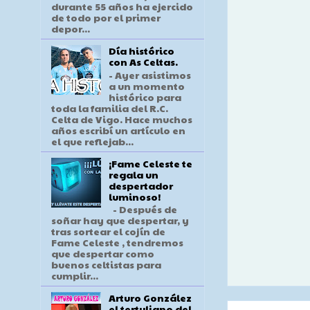
durante 55 años ha ejercido
de todo por el primer
depor...
Día histórico
con As Celtas.
- Ayer asistimos
a un momento
histórico para
toda la familia del R.C.
Celta de Vigo. Hace muchos
años escribí un artículo en
el que reflejab...
¡Fame Celeste te
regala un
despertador
luminoso!
- Después de
soñar hay que despertar, y
tras sortear el cojín de
Fame Celeste , tendremos
que despertar como
buenos celtistas para
cumplir...
Arturo González
el tertuliano del