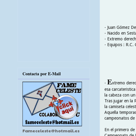
- Juan Gómez De
- Nacido en Sest
- Extremo derec
- Equipos : R.C. 
Contacta por E-Mail
E
-
xtremo derec
esa carcateristic
la cabeza con un 
Tras jugar en la 
la camiseta cele
Aquella temporada
campeonatos de r
En el primero de 
Fameceleste@hotmail.es
Campeonato de Es