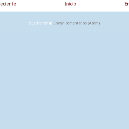
eciente
Inicio
En
Suscribirse a:
Enviar comentarios (Atom)