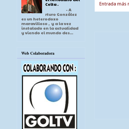
Entrada más r
Celta .
- A
rturo González
es un heterodoxo
maravilloso , y a la vez
instalado en la actualidad
y viendo el mundo des...
Web Colaboradora