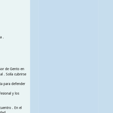
a .
esor de Gento en
l . Solía cubrirse
lta para defender
esional y los
cuentro . En el
dad .