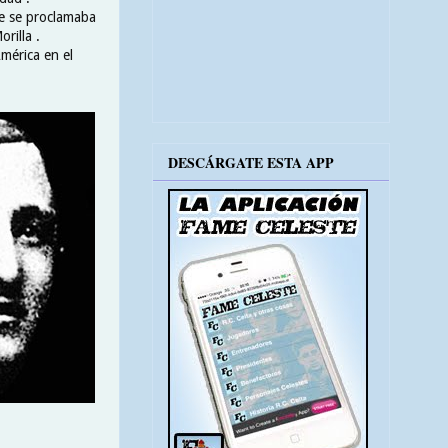
be se proclamaba
rilla .
América en el
DESCÁRGATE ESTA APP