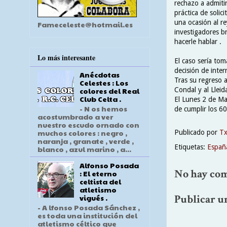
rechazo a admitir
práctica de solic
una ocasión al r
Fameceleste@hotmail.es
investigadores br
hacerle hablar .
Lo más interesante
El caso sería to
decisión de inte
Anécdotas
Tras su regreso a
Celestes : Los
Condal y al Lleida
colores del Real
Club Celta .
El Lunes 2 de Ma
- N os hemos
de cumplir los 6
acostumbrado a ver
nuestro escudo ornado con
muchos colores : negro ,
Publicado por
T
naranja , granate , verde ,
Etiquetas:
Españ
blanco , azul marino , a...
Alfonso Posada
No hay com
: El eterno
celtista del
atletismo
Publicar u
vigués .
- A lfonso Posada Sánchez ,
es toda una institución del
atletismo céltico que