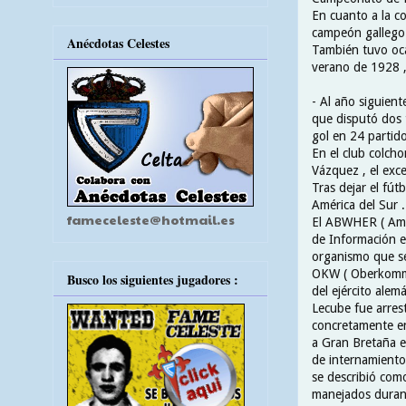
En cuanto a la c
campeón gallego 
Anécdotas Celestes
También tuvo ocas
verano de 1928 ,
- Al año siguient
que disputó dos 
gol en 24 partido
En el club colch
Vázquez , el exce
Tras dejar el fú
América del Sur .
fameceleste@hotmail.es
El ABWHER ( Amt
de Información en
organismo que se
OKW ( Oberkomma
Busco los siguientes jugadores :
del ejército alemá
Lecube fue arres
concretamente en
a Gran Bretaña e
de internamiento
se describió como 
manejados durante