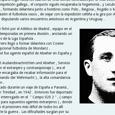
ompetición gallega , el conjunto vigués recuperaba la hegemonía , y Lecu
, formando delantera junto a hombres como Polo , Reigosa , Rogelio o Mo
ión el futbolista vasco , de viajar con la expedición celtiña a la gira por 
 disputando varios encuentros amistosos en Argentina y Uruguay .
e fichó por el Atlético de Madrid , equipo en el
temporadas en primera división , anotando un
s de la Liga Española .
onero llegó a formar delantera con Cosme
pcional futbolista de Mondariz .
tbol fue agente español de Abwher en España y
 Auslandsnachrichten und Abwher , Servicio
 el extranjero y contraespionaje ) , era el
 encargaba de recabar información para el
ndo der Wehrmacht ) , la alta comandancia
n .
tado durante un viaje de España a Panamá ,
 Trinidad , en 1942 . Entonces fue deportado
 interrogado en el " Campo 020 2 " , ( campo
 para supuestos agentes extranjeros ) , donde
el prisionero más difícil de todos los allí
 la guerra . Las dificultades surgían por su