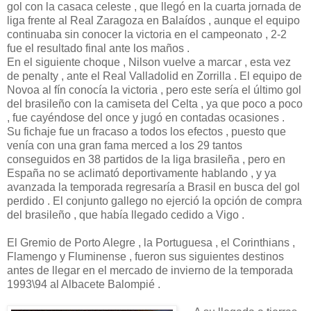
gol con la casaca celeste , que llegó en la cuarta jornada de
liga frente al Real Zaragoza en Balaídos , aunque el equipo
continuaba sin conocer la victoria en el campeonato , 2-2
fue el resultado final ante los maños .
En el siguiente choque , Nilson vuelve a marcar , esta vez
de penalty , ante el Real Valladolid en Zorrilla . El equipo de
Novoa al fín conocía la victoria , pero este sería el último gol
del brasileño con la camiseta del Celta , ya que poco a poco
, fue cayéndose del once y jugó en contadas ocasiones .
Su fichaje fue un fracaso a todos los efectos , puesto que
venía con una gran fama merced a los 29 tantos
conseguidos en 38 partidos de la liga brasileña , pero en
España no se aclimató deportivamente hablando , y ya
avanzada la temporada regresaría a Brasil en busca del gol
perdido . El conjunto gallego no ejerció la opción de compra
del brasileño , que había llegado cedido a Vigo .
El Gremio de Porto Alegre , la Portuguesa , el Corinthians ,
Flamengo y Fluminense , fueron sus siguientes destinos
antes de llegar en el mercado de invierno de la temporada
1993\94 al Albacete Balompié .