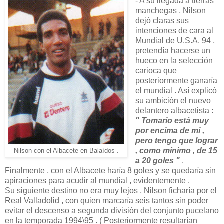
- A su llegada a tierras
manchegas , Nilson
dejó claras sus
intenciones de cara al
Mundial de U.S.A. 94 ,
pretendía hacerse un
hueco en la selección
carioca que
posteriormente ganaría
el mundial . Así explicó
su ambición el nuevo
delantero albacetista :
" Tomario está muy
por encima de mi ,
pero tengo que lograr
, como mínimo , de 15
Nilson con el Albacete en Balaídos .
a 20 goles "
.
Finalmente , con el Albacete haría 8 goles y se quedaría sin
apiraciones para acudir al mundial , evidentemente .
Su siguiente destino no era muy lejos , Nilson ficharía por el
Real Valladolid , con quien marcaría seis tantos sin poder
evitar el descenso a segunda división del conjunto pucelano
en la temporada 1994\95 . ( Posteriormente resultarían