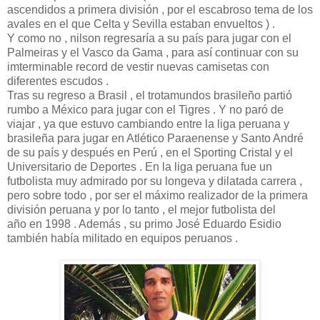
ascendidos a primera división , por el escabroso tema de los
avales en el que Celta y Sevilla estaban envueltos ) .
Y como no , nilson regresaría a su país para jugar con el
Palmeiras y el Vasco da Gama , para así continuar con su
imterminable record de vestir nuevas camisetas con
diferentes escudos .
Tras su regreso a Brasil , el trotamundos brasileño partió
rumbo a México para jugar con el Tigres . Y no paró de
viajar , ya que estuvo cambiando entre la liga peruana y
brasileña para jugar en Atlético Paraenense y Santo André
de su país y después en Perú , en el Sporting Cristal y el
Universitario de Deportes . En la liga peruana fue un
futbolista muy admirado por su longeva y dilatada carrera ,
pero sobre todo , por ser el máximo realizador de la primera
división peruana y por lo tanto , el mejor futbolista del
año en 1998 . Además , su primo José Eduardo Esidio
también había militado en equipos peruanos .