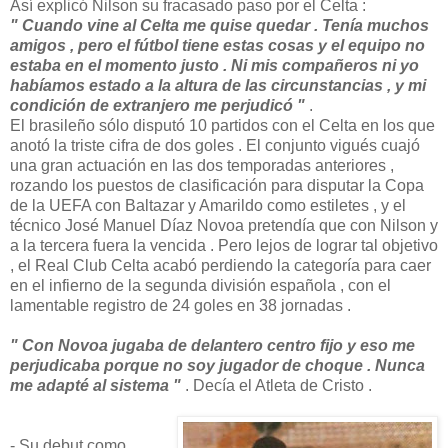
Así explicó Nilson su fracasado paso por el Celta :
" Cuando vine al Celta me quise quedar . Tenía muchos
amigos , pero el fútbol tiene estas cosas y el equipo no
estaba en el momento justo . Ni mis compañeros ni yo
habíamos estado a la altura de las circunstancias , y mi
condición de extranjero me perjudicó "
.
El brasileño sólo disputó 10 partidos con el Celta en los que
anotó la triste cifra de dos goles . El conjunto vigués cuajó
una gran actuación en las dos temporadas anteriores ,
rozando los puestos de clasificación para disputar la Copa
de la UEFA con Baltazar y Amarildo como estiletes , y el
técnico José Manuel Díaz Novoa pretendía que con Nilson y
a la tercera fuera la vencida . Pero lejos de lograr tal objetivo
, el Real Club Celta acabó perdiendo la categoría para caer
en el infierno de la segunda división española , con el
lamentable registro de 24 goles en 38 jornadas .
" Con Novoa jugaba de delantero centro fijo y eso me
perjudicaba porque no soy jugador de choque . Nunca
me adapté al sistema "
. Decía el Atleta de Cristo .
- Su debut como