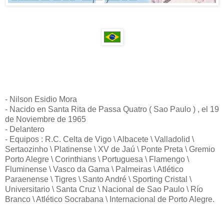
- Nilson Esidio Mora
- Nacido en Santa Rita de Passa Quatro ( Sao Paulo ) , el 19
de Noviembre de 1965
- Delantero
- Equipos : R.C. Celta de Vigo \ Albacete \ Valladolid \
Sertaozinho \ Platinense \ XV de Jaú \ Ponte Preta \ Gremio
Porto Alegre \ Corinthians \ Portuguesa \ Flamengo \
Fluminense \ Vasco da Gama \ Palmeiras \ Atlético
Paraenense \ Tigres \ Santo André \ Sporting Cristal \
Universitario \ Santa Cruz \ Nacional de Sao Paulo \ Río
Branco \ Atlético Socrabana \ Internacional de Porto Alegre.