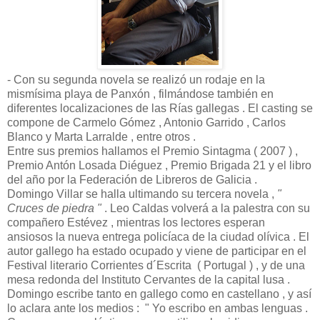
- Con su segunda novela se realizó un rodaje en la
mismísima playa de Panxón , filmándose también en
diferentes localizaciones de las Rías gallegas . El casting se
compone de Carmelo Gómez , Antonio Garrido , Carlos
Blanco y Marta Larralde , entre otros .
Entre sus premios hallamos el Premio Sintagma ( 2007 ) ,
Premio Antón Losada Diéguez , Premio Brigada 21 y el libro
del año por la Federación de Libreros de Galicia .
Domingo Villar se halla ultimando su tercera novela ,
"
Cruces de piedra "
. Leo Caldas volverá a la palestra con su
compañero Estévez , mientras los lectores esperan
ansiosos la nueva entrega policíaca de la ciudad olívica . El
autor gallego ha estado ocupado y viene de participar en el
Festival literario Corrientes d´Escrita ( Portugal ) , y de una
mesa redonda del Instituto Cervantes de la capital lusa .
Domingo escribe tanto en gallego como en castellano , y así
lo aclara ante los medios : " Yo escribo en ambas lenguas .