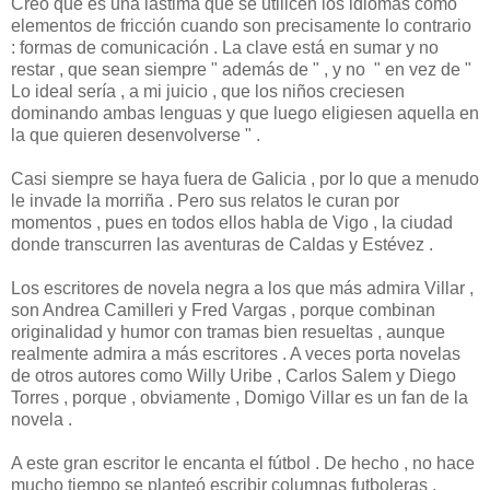
Creo que es una lástima que se utilicen los idiomas como
elementos de fricción cuando son precisamente lo contrario
: formas de comunicación . La clave está en sumar y no
restar , que sean siempre " además de " , y no " en vez de "
Lo ideal sería , a mi juicio , que los niños creciesen
dominando ambas lenguas y que luego eligiesen aquella en
la que quieren desenvolverse " .
Casi siempre se haya fuera de Galicia , por lo que a menudo
le invade la morriña . Pero sus relatos le curan por
momentos , pues en todos ellos habla de Vigo , la ciudad
donde transcurren las aventuras de Caldas y Estévez .
Los escritores de novela negra a los que más admira Villar ,
son Andrea Camilleri y Fred Vargas , porque combinan
originalidad y humor con tramas bien resueltas , aunque
realmente admira a más escritores . A veces porta novelas
de otros autores como Willy Uribe , Carlos Salem y Diego
Torres , porque , obviamente , Domigo Villar es un fan de la
novela .
A este gran escritor le encanta el fútbol . De hecho , no hace
mucho tiempo se planteó escribir columnas futboleras ,