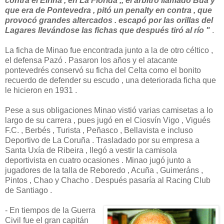
contra el Eiriña , en La Florida ,, el árbitro llamado Búa y
que era de Pontevedra , pitó un penalty en contra , que
provocó grandes altercados . escapó por las orillas del
Lagares llevándose las fichas que después tiró al río "
.
La ficha de Minao fue encontrada junto a la de otro céltico ,
el defensa Pazó . Pasaron los años y el atacante
pontevedrés conservó su ficha del Celta como el bonito
recuerdo de defender su escudo , una deteriorada ficha que
le hicieron en 1931 .
Pese a sus obligaciones Minao vistió varias camisetas a lo
largo de su carrera , pues jugó en el Ciosvín Vigo , Vigués
F.C. , Berbés , Turista , Peñasco , Bellavista e incluso
Deportivo de La Coruña . Trasladado por su empresa a
Santa Uxía de Ribeira , llegó a vestir la camisola
deportivista en cuatro ocasiones . Minao jugó junto a
jugadores de la talla de Reboredo , Acuña , Guimeráns ,
Pintos , Chao y Chacho . Después pasaría al Racing Club
de Santiago .
- En tiempos de la Guerra
Civil fue el gran capitán