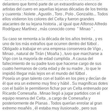
delantero que formó parte de un extraordinario elenco de
artistas del cuero en aquellas lejanas décadas de los treinta
y cuarenta : Nolete , Agustín , Toro , Polo , Gonzalito... Todos
ellos vistieron los colores del Celta y fueron grandes
atacantes de su lejana historia , al igual que Alfonso Alfredo
Rodríguez Martínez , más conocido como " Minao " .
Su caso se remonta a la década de los años treinta , y es
uno de los más extraños que ocurren dentro del fútbol .
Obligado a trabajar en una empresa conservera de Vigo ,
Minao , natural de Tirán ( Moaña ) , tuvo que marcharse a
Vigo con la mayoría de edad cumplida . A causa del
fallecimiento de su padre tuvo que hacerse cargo de sus
cuatro hermanos de corta edad y de su madre , lo que le
impidió lllegar más lejos en el mundo del fútbol .
Poseía un gran talento con el balón en los pies y decían de
él que era un extremo muy fino y hábil . Su magníficas dotes
con el balón le permitieron fichar por un Celta entrenado por
Ricardo Comesaña . Minao llegó a jugar partidos con el
equipo reserva del Celta , a cargo de Comesaña y
posteriormente de Planas . Todos querían enrolar al gran
extremo moañés , él estaba muy ilusionado , pero sus