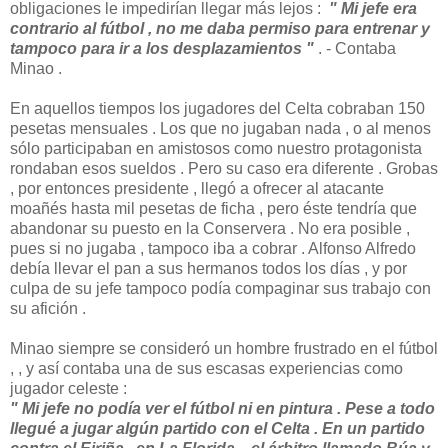
obligaciones le impedirían llegar más lejos :
" Mi jefe era
contrario al fútbol , no me daba permiso para entrenar y
tampoco para ir a los desplazamientos "
. - Contaba
Minao .
En aquellos tiempos los jugadores del Celta cobraban 150
pesetas mensuales . Los que no jugaban nada , o al menos
sólo participaban en amistosos como nuestro protagonista
rondaban esos sueldos . Pero su caso era diferente . Grobas
, por entonces presidente , llegó a ofrecer al atacante
moañés hasta mil pesetas de ficha , pero éste tendría que
abandonar su puesto en la Conservera . No era posible ,
pues si no jugaba , tampoco iba a cobrar . Alfonso Alfredo
debía llevar el pan a sus hermanos todos los días , y por
culpa de su jefe tampoco podía compaginar sus trabajo con
su afición .
Minao siempre se consideró un hombre frustrado en el fútbol
, , y así contaba una de sus escasas experiencias como
jugador celeste :
" Mi jefe no podía ver el fútbol ni en pintura . Pese a todo
llegué a jugar algún partido con el Celta . En un partido