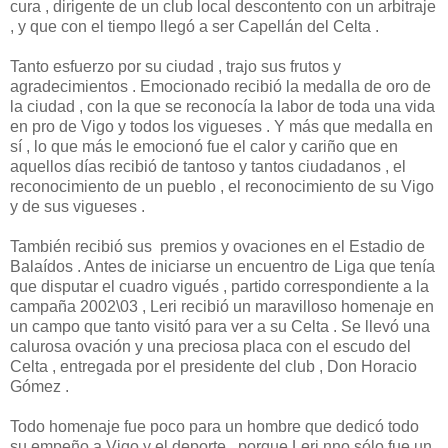
cura , dirigente de un club local descontento con un arbitraje
, y que con el tiempo llegó a ser Capellán del Celta .
Tanto esfuerzo por su ciudad , trajo sus frutos y
agradecimientos . Emocionado recibió la medalla de oro de
la ciudad , con la que se reconocía la labor de toda una vida
en pro de Vigo y todos los vigueses . Y más que medalla en
sí , lo que más le emocionó fue el calor y cariño que en
aquellos días recibió de tantoso y tantos ciudadanos , el
reconocimiento de un pueblo , el reconocimiento de su Vigo
y de sus vigueses .
También recibió sus premios y ovaciones en el Estadio de
Balaídos . Antes de iniciarse un encuentro de Liga que tenía
que disputar el cuadro vigués , partido correspondiente a la
campaña 2002\03 , Leri recibió un maravilloso homenaje en
un campo que tanto visitó para ver a su Celta . Se llevó una
calurosa ovación y una preciosa placa con el escudo del
Celta , entregada por el presidente del club , Don Horacio
Gómez .
Todo homenaje fue poco para un hombre que dedicó todo
su empeño a Vigo y el deporte , porque Leri nno sólo fue un