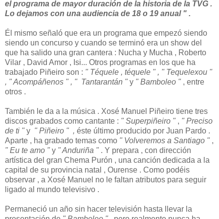
el programa de mayor duración de la historia de la TVG .
Lo dejamos con una audiencia de 18 o 19 anual " .
Él mismo señaló que era un programa que empezó siendo
siendo un concurso y cuando se terminó era un show del
que ha salido una gran cantera : Nucha y Mucha , Roberto
Vilar , David Amor , Isi... Otros programas en los que ha
trabajado Piñeiro son :
" Téquele , téquele " , " Tequelexou "
, " Acompáñenos " , " Tantarantán "
y
" Bamboleo "
, entre
otros .
También le da a la música . Xosé Manuel Piñeiro tiene tres
discos grabados como cantante :
" Superpiñeiro "
,
" Preciso
de ti "
y
" Piñeiro " ,
éste último producido por Juan Pardo .
Aparte , ha grabado temas como
" Volveremos a Santiago "
,
" Eu te amo "
y
" Anduriña "
. Y prepara , con dirección
artística del gran Chema Purón , una canción dedicada a la
capital de su provincia natal , Ourense . Como podéis
observar , a Xosé Manuel no le faltan atributos para seguir
ligado al mundo televisivo .
Permaneció un año sin hacer televisión hasta llevar la
presentación de
" Bamboleo "
, pero realmente nunca ha