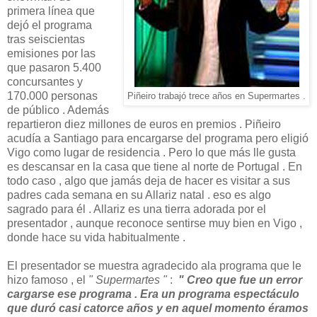
primera línea que
dejó el programa
tras seiscientas
emisiones por las
que pasaron 5.400
concursantes y
170.000 personas
Piñeiro trabajó trece años en Supermartes .
de público . Además
repartieron diez millones de euros en premios . Piñeiro
acudía a Santiago para encargarse del programa pero eligió
Vigo como lugar de residencia . Pero lo que más lle gusta
es descansar en la casa que tiene al norte de Portugal . En
todo caso , algo que jamás deja de hacer es visitar a sus
padres cada semana en su Allariz natal . eso es algo
sagrado para él . Allariz es una tierra adorada por el
presentador , aunque reconoce sentirse muy bien en Vigo ,
donde hace su vida habitualmente .
El presentador se muestra agradecido ala programa que le
hizo famoso , el
" Supermartes "
:
" Creo que fue un error
cargarse ese programa . Era un programa espectáculo
que duró casi catorce años y en aquel momento éramos