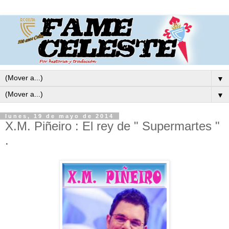
▼
▼
lunes, 19 de mayo de 2014
X.M. Piñeiro : El rey de " Supermartes "
.