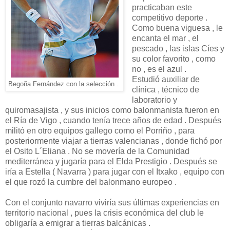
practicaban este
competitivo deporte .
Como buena viguesa , le
encanta el mar , el
pescado , las islas Cíes y
su color favorito , como
no , es el azul .
Estudió auxiliar de
Begoña Fernández con la selección .
clínica , técnico de
laboratorio y
quiromasajista , y sus inicios como balonmanista fueron en
el Ría de Vigo , cuando tenía trece años de edad . Después
militó en otro equipos gallego como el Porriño , para
posteriormente viajar a tierras valencianas , donde fichó por
el Osito L´Eliana . No se movería de la Comunidad
mediterránea y jugaría para el Elda Prestigio . Después se
iría a Estella ( Navarra ) para jugar con el Itxako , equipo con
el que rozó la cumbre del balonmano europeo .
Con el conjunto navarro viviría sus últimas experiencias en
territorio nacional , pues la crisis económica del club le
obligaría a emigrar a tierras balcánicas .