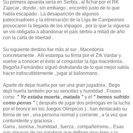
Su primera apuesta sería en Serbia , al fichar por el RK
Zajecar , donde , sin embargo , encontró justo de lo que
había escapado . La desaparición de algunos
patrocinadores y la eliminación de la Liga de Campeones
provocaron la llegada de los impagos , por lo que la viguesa
se vio obligada a abandonar el país serbio a mitad de año
con la carta de libertad .
Su siguiente destino fue más al sur , Macedonia
concretamente . Allí estampa su firma por el Zrk Vardar y
vuelve a conocer el éxito al conquistar la liga macedonia .
Begoña Fernández siguió disfrutando de lo que mejor sabía
hacer indiscutiblemente , jugar al balonmano .
Aparte de dejar huella por ser una gran jugadora , Bego
dejó huella también por su sencillez y humildad . Frases
como
" Yo estaba muerta , matada "
y el
" hemos sufrido
como perras "
( después de jugar dos prórrogas en la lucha
por el bronce en los Juegos Olímpicos ) , han destacado su
forma de ser , una persona normal y corriente , a la vez que
contundente y graciosa .
Garra , sonrisa , humildad , fuerza , compañerismo... Esas
son algunas de las palabras que definen muy bien a la