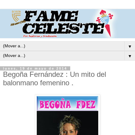
▼
▼
lunes, 19 de mayo de 2014
Begoña Fernández : Un mito del
balonmano femenino .