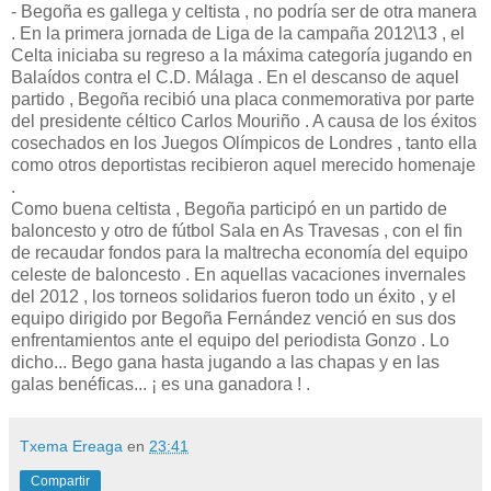
- Begoña es gallega y celtista , no podría ser de otra manera
. En la primera jornada de Liga de la campaña 2012\13 , el
Celta iniciaba su regreso a la máxima categoría jugando en
Balaídos contra el C.D. Málaga . En el descanso de aquel
partido , Begoña recibió una placa conmemorativa por parte
del presidente céltico Carlos Mouriño . A causa de los éxitos
cosechados en los Juegos Olímpicos de Londres , tanto ella
como otros deportistas recibieron aquel merecido homenaje
.
Como buena celtista , Begoña participó en un partido de
baloncesto y otro de fútbol Sala en As Travesas , con el fin
de recaudar fondos para la maltrecha economía del equipo
celeste de baloncesto . En aquellas vacaciones invernales
del 2012 , los torneos solidarios fueron todo un éxito , y el
equipo dirigido por Begoña Fernández venció en sus dos
enfrentamientos ante el equipo del periodista Gonzo . Lo
dicho... Bego gana hasta jugando a las chapas y en las
galas benéficas... ¡ es una ganadora ! .
Txema Ereaga
en
23:41
Compartir