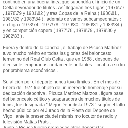
continuó en una buena línea que supondría el inicio de un
Celta devorador de títulos . Así llegarían tres Ligas ( 1976\77
, 1978\79 y 1981\82 ) y tres Copas de la Reina ( 1980\81 ,
1981\82 y 1983\84 ) , además de varios subcampeonatos :
en Liga ( 1973\74 , 1977\78 , 1979\80 , 1980\81 y 1983\84 )
y en competición copera ( 1977\78 , 1978\79 , 1979\80 y
1982\83 ) .
Fuera y dentro de la cancha , el trabajo de Picuca Martínez
tuvo mucho mérito en todas las glorias del baloncesto
femenino del Real Club Celta , que en 1988 , después de
diecisiete temporadas ciertamente brillantes , tocaba a su fin
por problema económicos .
Su afición por el deporte nunca tuvo límites . En el mes de
Enero de 1974 fue objeto de un merecido homenaje por su
dedicación deportiva . Picuca Martínez Marzoa , figura base
del baloncesto céltico y acaparadora de muchos títulos de
tenis , fue designada " Mejor Deportista 1973 " según el fallo
hecho público por el Jurado de la Fiesta del Deporte de
Vigo , ante la presencia del mismísimo locutor de radio y
televisión Matías Prats .
Junto a Picuca fueron premiados otros deportistas