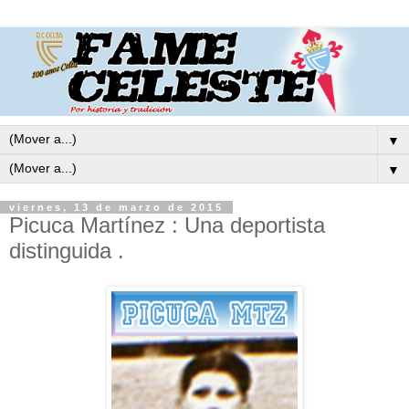
▼
▼
viernes, 13 de marzo de 2015
Picuca Martínez : Una deportista
distinguida .