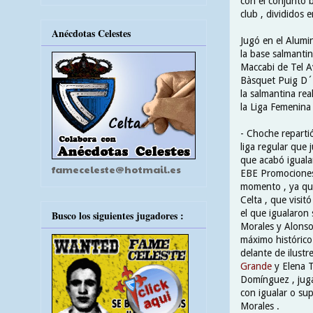
con el conjunto 
club , divididos 
Anécdotas Celestes
Jugó en el Alumi
la base salmanti
Maccabi de Tel A
Bàsquet Puig D´E
la salmantina rea
la Liga Femenina 
- Choche repartió
liga regular que 
que acabó igualan
fameceleste@hotmail.es
EBE Promociones 
momento , ya qu
Celta , que visitó
el que igualaron 
Busco los siguientes jugadores :
Morales y Alonso
máximo histórico 
delante de ilust
Grande
y Elena T
Domínguez , jug
con igualar o su
Morales .