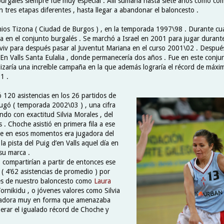
burgalés siempre fue muy especial . Allí sumaría hasta siete años como c
en tres etapas diferentes , hasta llegar a abandonar el baloncesto .
nios Tizona ( Ciudad de Burgos ) , en la temporada 1997\98 . Durante cua
na en el conjunto burgalés . Se marchó a Israel en 2001 para jugar durant
viv para después pasar al Juventut Mariana en el curso 2001\02 . Después 
n Valls Santa Eulalia , donde permanecería dos años . Fue en este conju
lizaría una increíble campaña en la que además lograría el récord de máxim
1 .
 120 asistencias en los 26 partidos de
jugó ( temporada 2002\03 ) , una cifra
do con exactitud Silvia Morales , del
. Choche asistió en primera fila a ese
e en esos momentos era jugadora del
 la pista del Puig d’en Valls aquel día en
su marca .
 compartirían a partir de entonces ese
( 4’62 asistencias de promedio ) por
res de nuestro baloncesto como
Laura
ornikidu , o jóvenes valores como Silvia
adora muy en forma que amenazaba
perar el igualado récord de Choche y