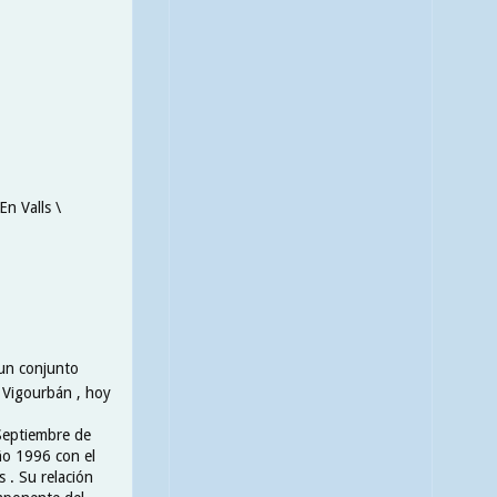
En Valls \
 un conjunto
a Vigourbán , hoy
Septiembre de
ño 1996 con el
 . Su relación