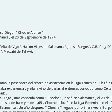
nso Diego " Choche Alonso "
manca , el 20 de Septiembre de 1974
Celta de Vigo \ Halcón Viajes de Salamanca \ Jopisa Burgos \ C.B. Puig D´
 \ Maccabi de Tel Aviv .
 como la poseedora del récord de asistencias en la Liga Femenina . Llegó a
aba experiencia , y ella le vino de perlas al entonces conocido como Celt
ark .
o Diego , más conocida como " Choche " , nació en Salamanca , el 20 de 
ón es la de base y mide 1,65 . Choche debutó en la Liga Femenina en el a
 Salamanca . Un año después, " Choche " llegaba por primera vez a Burgos