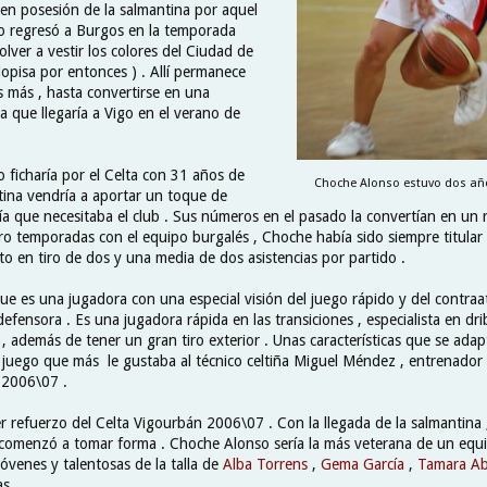
 en posesión de la salmantina por aquel
o regresó a Burgos en la temporada
lver a vestir los colores del Ciudad de
opisa por entonces ) . Allí permanece
 más , hasta convertirse en una
a que llegaría a Vigo en el verano de
 ficharía por el Celta con 31 años de
Choche Alonso estuvo dos años
tina vendría a aportar un toque de
ía que necesitaba el club . Sus números en el pasado la convertían en un r
ro temporadas con el equipo burgalés , Choche había sido siempre titular
o en tiro de dos y una media de dos asistencias por partido .
e es una jugadora con una especial visión del juego rápido y del contra
efensora . Es una jugadora rápida en las transiciones , especialista en drib
, además de tener un gran tiro exterior . Unas características que se ada
 juego que más le gustaba al técnico celtiña Miguel Méndez , entrenador 
 2006\07 .
mer refuerzo del Celta Vigourbán 2006\07 . Con la llegada de la salmantina , 
comenzó a tomar forma . Choche Alonso sería la más veterana de un equi
óvenes y talentosas de la talla de
Alba Torrens
,
Gema García
,
Tamara Ab
s .