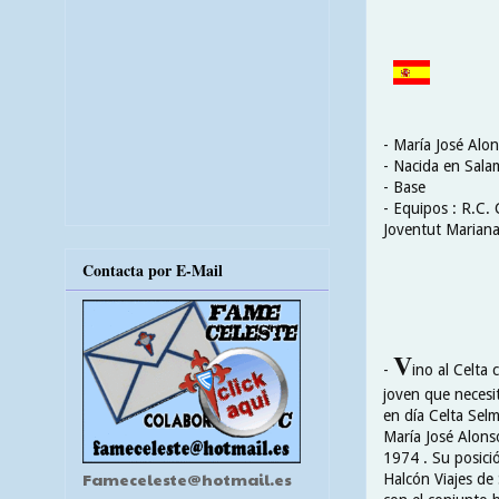
- María José Alo
- Nacida en Sala
- Base
- Equipos : R.C. 
Joventut Mariana
Contacta por E-Mail
V
-
ino al Celta
joven que necesit
en día Celta Selm
María José Alons
1974 . Su posici
Fameceleste@hotmail.es
Halcón Viajes de