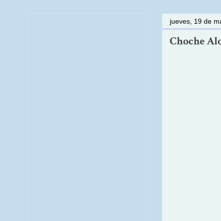
jueves, 19 de m
Choche Alon