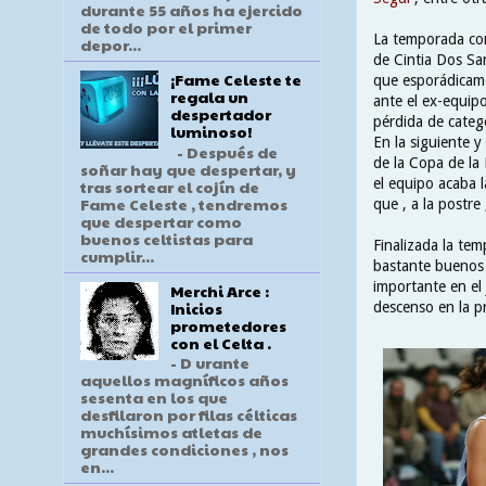
durante 55 años ha ejercido
de todo por el primer
La temporada com
depor...
de Cintia Dos Sa
¡Fame Celeste te
que esporádicame
regala un
ante el ex-equipo 
despertador
pérdida de catego
luminoso!
En la siguiente y
- Después de
de la Copa de la 
soñar hay que despertar, y
el equipo acaba l
tras sortear el cojín de
Fame Celeste , tendremos
que , a la postre
que despertar como
buenos celtistas para
Finalizada la te
cumplir...
bastante buenos 
importante en el 
Merchi Arce :
Inicios
descenso en la p
prometedores
con el Celta .
- D urante
aquellos magníficos años
sesenta en los que
desfilaron por filas célticas
muchísimos atletas de
grandes condiciones , nos
en...