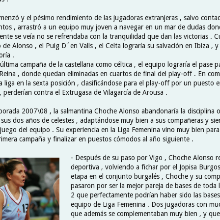
enzó y el pésimo rendimiento de las jugadoras extranjeras , salvo conta
ntos , arrastró a un equipo muy joven a navegar en un mar de dudas don
nte se veía no se refrendaba con la tranquilidad que dan las victorias . 
de Alonso , el Puig D´en Valls , el Celta lograría su salvación en Ibiza , y 
ría .
 última campaña de la castellana como céltica , el equipo lograría el pase pa
Reina , donde quedan eliminadas en cuartos de final del play-off . En comp
a liga en la sexta posición , clasificándose para el play-off por un puesto
 , perderían contra el Extrugasa de Vilagarcía de Arousa .
mporada 2007\08 , la salmantina Choche Alonso abandonaría la disciplina ol
sus dos años de celestes , adaptándose muy bien a sus compañeras y si
juego del equipo . Su experiencia en la Liga Femenina vino muy bien para 
rimera campaña y finalizar en puestos cómodos al año siguiente .
- Después de su paso por Vigo , Choche Alonso r
deportiva , volviendo a fichar por el Jopisa Burgos
etapa en el conjunto burgalés , Choche y su comp
pasaron por ser la mejor pareja de bases de toda 
2 que perfectamente podrían haber sido las bases
equipo de Liga Femenina . Dos jugadoras con muc
que además se complementaban muy bien , y qu