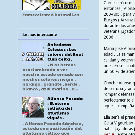
Con ese récord ,
entonces , Alons
Fameceleste@hotmail.es
2004\05 , para vo
Burgos ( Arranz J
durante dos años
veterana jugador
Lo más interesante
2006 .
Anécdotas
María José Alonso
Celestes : Los
colores del Real
edad . La salman
Club Celta .
calidad y veteran
- N os hemos
pues en sus cuat
acostumbrado a ver
un 50 % de aciert
nuestro escudo ornado con
muchos colores : negro ,
Choche Alonso qu
naranja , granate , verde ,
blanco , azul marino , a...
de ser una gran d
romper defensas 
Alfonso Posada
perfectamente al
: El eterno
aquella campaña
celtista del
atletismo
vigués .
Ella sería el pri
- A lfonso Posada Sánchez ,
Celta Vigourbán 
es toda una institución del
había jugadoras j
atletismo céltico que
Seguí
, entre otra