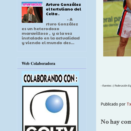
Arturo González
el tertuliano del
Celta .
- A
rturo González
es un heterodoxo
maravilloso , y a la vez
instalado en la actualidad
y viendo el mundo des...
Web Colaboradora
- Fuentes : ( Federación Es
Publicado por
T
No hay com