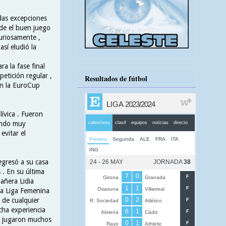
das excepciones
de el buen juego
Curiosamente ,
así eludió la
ra la fase final
etición regular ,
Resultados de fútbol
 en la EuroCup
ívica . Fueron
endo muy
evitar el
egresó a su casa
 . En su última
añera Lidia
la Liga Femenina
 de cualquier
ha experiencia
e jugaron muchos