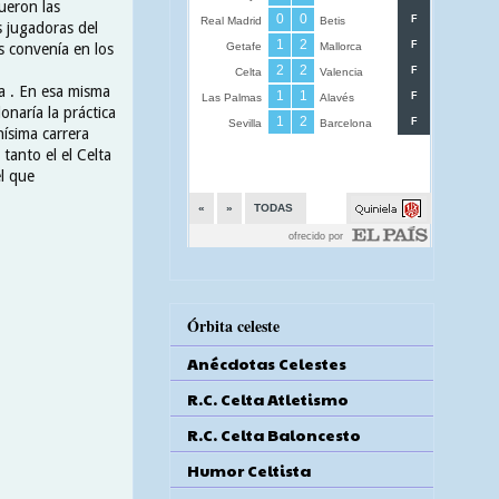
fueron las
s jugadoras del
s convenía en los
a . En esa misma
naría la práctica
nísima carrera
 tanto el el Celta
l que
Órbita celeste
Anécdotas Celestes
R.C. Celta Atletismo
R.C. Celta Baloncesto
Humor Celtista