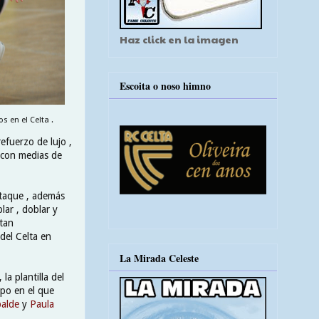
Haz click en la imagen
Escoita o noso himno
 en el Celta .
efuerzo de lujo ,
 con medias de
ataque , además
lar , doblar y
ptan
del Celta en
La Mirada Celeste
la plantilla del
po en el que
alde
y
Paula