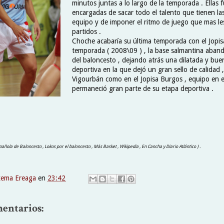
minutos juntas a lo largo de la temporada . Ellas 
encargadas de sacar todo el talento que tienen la
equipo y de imponer el ritmo de juego que mas le
partidos .
Choche acabaría su última temporada con el Jopis
temporada ( 2008\09 ) , la base salmantina abando
del baloncesto , dejando atrás una dilatada y bue
deportiva en la que dejó un gran sello de calidad ,
Vigourbán como en el Jopisa Burgos , equipo en e
permaneció gran parte de su etapa deportiva .
pañola de Baloncesto , Lokos por el baloncesto , Más Basket , Wikipedia , En Cancha y Diario Atlántico ) .
xema Ereaga
en
23:42
entarios: