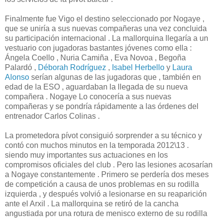
Finalmente fue Vigo el destino seleccionado por Nogaye ,
que se uniría a sus nuevas compañeras una vez concluida
su participación internacional . La mallorquina llegaría a un
vestuario con jugadoras bastantes jóvenes como ella :
Ángela Coello , Nuria Camiña , Eva Novoa , Begoña
Palardó ,
Déborah Rodríguez
,
Isabel Herbello
y
Laura
Alonso
serían algunas de las jugadoras que , también en
edad de la ESO , aguardaban la llegada de su nueva
compañera . Nogaye Lo conocería a sus nuevas
compañeras y se pondría rápidamente a las órdenes del
entrenador Carlos Colinas .
La prometedora pívot consiguió sorprender a su técnico y
contó con muchos minutos en la temporada 2012\13 .
siendo muy importantes sus actuaciones en los
compromisos oficiales del club . Pero las lesiones acosarían
a Nogaye constantemente . Primero se perdería dos meses
de competición a causa de unos problemas en su rodilla
izquierda , y después volvió a lesionarse en su reaparición
ante el Arxil . La mallorquina se retiró de la cancha
angustiada por una rotura de menisco externo de su rodilla