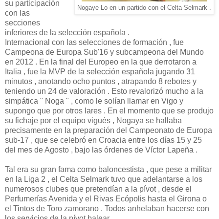
su participación
Nogaye Lo en un partido con el Celta Selmark .
con las
secciones
inferiores de la selección española .
Internacional con las selecciones de formación , fue
Campeona de Europa Sub'16 y subcampeona del Mundo
en 2012 . En la final del Europeo en la que derrotaron a
Italia , fue la MVP de la selección española jugando 31
minutos , anotando ocho puntos , atrapando 8 rebotes y
teniendo un 24 de valoración . Esto revalorizó mucho a la
simpática " Noga " , como le solían llamar en Vigo y
supongo que por otros lares . En el momento que se produjo
su fichaje por el equipo vigués , Nogaya se hallaba
precisamente en la preparación del Campeonato de Europa
sub-17 , que se celebró en Croacia entre los días 15 y 25
del mes de Agosto , bajo las órdenes de Víctor Lapeña .
Tal era su gran fama como baloncestista , que pese a militar
en la Liga 2 , el Celta Selmark tuvo que adelantarse a los
numerosos clubes que pretendían a la pívot , desde el
Perfumerías Avenida y el Rivas Ecópolis hasta el Girona o
el Tintos de Toro zamorano . Todos anhelaban hacerse con
los servicios de la pívot balear .