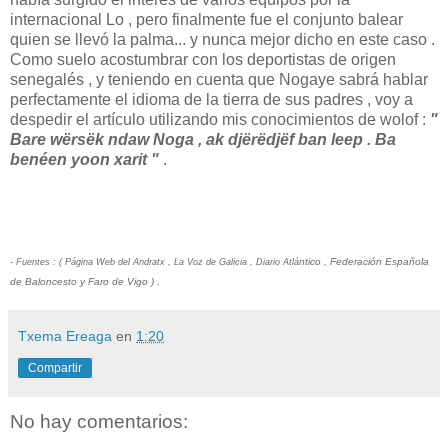
internacional Lo , pero finalmente fue el conjunto balear
quien se llevó la palma... y nunca mejor dicho en este caso .
Como suelo acostumbrar con los deportistas de origen
senegalés , y teniendo en cuenta que Nogaye sabrá hablar
perfectamente el idioma de la tierra de sus padres , voy a
despedir el artículo utilizando mis conocimientos de wolof :
"
Bare wërsëk ndaw Noga , ak djërëdjëf ban leep . Ba
benéen yoon xarit "
.
ntico , Federación Española
- Fuentes : ( Página Web del Andratx , La Voz de Galicia , Diario Atlá
de Baloncesto y Faro de Vigo ) .
Txema Ereaga
en
1:20
Compartir
No hay comentarios: