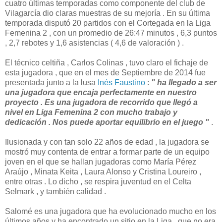
cuatro últimas temporadas como componente del club de
Vilagarcía dio claras muestras de su mejoría . En su última
temporada disputó 20 partidos con el Cortegada en la Liga
Femenina 2 , con un promedio de 26:47 minutos , 6,3 puntos
, 2,7 rebotes y 1,6 asistencias ( 4,6 de valoración ) .
El técnico celtiña , Carlos Colinas , tuvo claro el fichaje de
esta jugadora , que en el mes de Septiembre de 2014 fue
presentada junto a la lusa
Inés Faustino
:
" ha llegado a ser
una jugadora que encaja perfectamente en nuestro
proyecto . Es una jugadora de recorrido que llegó a
nivel en Liga Femenina 2 con mucho trabajo y
dedicación . Nos puede aportar equilibrio en el juego "
.
Ilusionada y con tan solo 22 años de edad , la jugadora se
mostró muy contenta de entrar a formar parte de un equipo
joven en el que se hallan jugadoras como María Pérez
Araújo , Minata Keita , Laura Alonso y Cristina Loureiro ,
entre otras . Lo dicho , se respira juventud en el Celta
Selmark , y también calidad .
Salomé es una jugadora que ha evolucionado mucho en los
últimos años y ha encontrado un sitio en la Liga , que no era