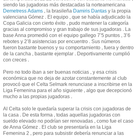
siendo las jugadoras más destacadas la norteamericana
Demetress Adams
, la brasileña
Damiris Dantas
y la propia
valenciana Gómez . El equipo , que se había adjudicado la
Copa Galicia con cierto éxito , pudo mantener la categoría
gracias al compromiso y gran trabajo de sus jugadoras . La
base Anna promedió con el equipo gallego 7’5 puntos , 3’6
rebotes y 2’8 asistencias por encuentro . Sus números
fueron bastante buenos y su comportamiento , fuera y dentro
de la cancha , bastante ejemplar . Deportivamente cumplió
con creces .
Pero no todo iban a ser buenas noticias , y esa crisis
económica que no deja de azotar constantemente al club
provocó que el Celta Selmark renunciase a inscribirse en la
Liga Femenina para el año siguiente , algo que decepcionó
mucho a las propias jugadoras .
Al Celta solo le quedaría superar la crisis con jugadoras de
la casa . De esta forma , todas aquellas jugadoras con
sueldo elevado no podrían ser renovadas , como fue el caso
de Anna Gómez . El club se presentaría en la Liga
Femenina 2 , pero para subsistir debería renunciar a las