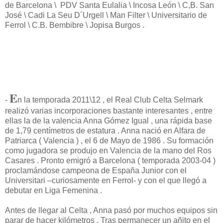
de Barcelona \ PDV Santa Eulalia \ Incosa León \ C,B. San
José \ Cadi La Seu D´Urgell \ Man Filter \ Universitario de
Ferrol \ C.B. Bembibre \ Jopisa Burgos .
E
-
n la temporada 2011\12 , el Real Club Celta Selmark
realizó varias incorporaciones bastante interesantes , entre
ellas la de la valencia Anna Gómez Igual , una rápida base
de 1,79 centímetros de estatura . Anna nació en Alfara de
Patriarca ( Valencia ) , el 6 de Mayo de 1986 . Su formación
como jugadora se produjo en Valencia de la mano del Ros
Casares . Pronto emigró a Barcelona ( temporada 2003-04 )
proclamándose campeona de España Junior con el
Universitari –curiosamente en Ferrol- y con el que llegó a
debutar en Liga Femenina .
Antes de llegar al Celta , Anna pasó por muchos equipos sin
parar de hacer kilómetros . Tras permanecer un añito en el