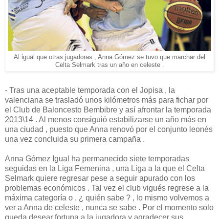
Al igual que otras jugadoras , Anna Gómez se tuvo que marchar del
Celta Selmark tras un año en celeste .
- Tras una aceptable temporada con el Jopisa , la
valenciana se trasladó unos kilómetros más para fichar por
el Club de Baloncesto Bembibre y así afrontar la temporada
2013\14 . Al menos consiguió estabilizarse un año más en
una ciudad , puesto que Anna renovó por el conjunto leonés
una vez concluida su primera campaña .
Anna Gómez Igual ha permanecido siete temporadas
seguidas en la Liga Femenina , una Liga a la que el Celta
Selmark quiere regresar pese a seguir apurado con los
problemas económicos . Tal vez el club vigués regrese a la
máxima categoría o , ¿ quién sabe ? , lo mismo volvemos a
ver a Anna de celeste , nunca se sabe . Por el momento solo
queda desear fortuna a la jugadora y agradecer sus