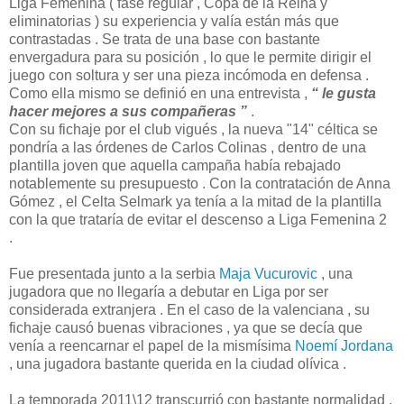
Liga Femenina ( fase regular , Copa de la Reina y
eliminatorias ) su experiencia y valía están más que
contrastadas . Se trata de una base con bastante
envergadura para su posición , lo que le permite dirigir el
juego con soltura y ser una pieza incómoda en defensa .
Como ella mismo se definió en una entrevista ,
“ le gusta
hacer mejores a sus compañeras ”
.
Con su fichaje por el club vigués , la nueva "14" céltica se
pondría a las órdenes de Carlos Colinas , dentro de una
plantilla joven que aquella campaña había rebajado
notablemente su presupuesto . Con la contratación de Anna
Gómez , el Celta Selmark ya tenía a la mitad de la plantilla
con la que trataría de evitar el descenso a Liga Femenina 2
.
Fue presentada junto a la serbia
Maja Vucurovic
, una
jugadora que no llegaría a debutar en Liga por ser
considerada extranjera . En el caso de la valenciana , su
fichaje causó buenas vibraciones , ya que se decía que
venía a reencarnar el papel de la mismísima
Noemí Jordana
, una jugadora bastante querida en la ciudad olívica .
La temporada 2011\12 transcurrió con bastante normalidad ,