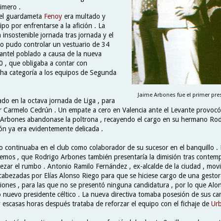
imero .
 el guardameta
Fenoy
era multado y
po por enfrentarse a la afición . La
a insostenible jornada tras jornada y el
no pudo controlar un vestuario de 34
lantel poblado a causa de la nueva
 , que obligaba a contar con
icha categoría a los equipos de Segunda
Jaime Arbones fue el primer pres
ado en la octava jornada de Liga , para
or Carmelo Cedrún . Un empate a cero en Valencia ante el Levante provocó
 Arbones abandonase la poltrona , recayendo el cargo en su hermano Ro
ión ya era evidentemente delicada .
o continuaba en el club como colaborador de su sucesor en el banquillo . L
remos , que Rodrigo Arbones también presentaría la dimisión tras contemp
ezar el rumbo . Antonio Ramilo Fernández , ex-alcalde de la ciudad , movi
cabezadas por Elías Alonso Riego para que se hiciese cargo de una gestor
iones , para las que no se presentó ninguna candidatura , por lo que Alo
nuevo presidente céltico . La nueva directiva tomaba posesión de sus car
escasas horas después trataba de reforzar el equipo con el fichaje de
Ur