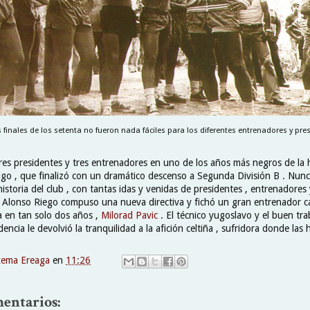
 finales de los setenta no fueron nada fáciles para los diferentes entrenadores y pres
 tres presidentes y tres entrenadores en uno de los años más negros de la h
igo , que finalizó con un dramático descenso a Segunda División B . Nunc
historia del club , con tantas idas y venidas de presidentes , entrenadores
as Alonso Riego compuso una nueva directiva y fichó un gran entrenador 
a en tan solo dos años ,
Milorad Pavic
. El técnico yugoslavo y el buen tr
encia le devolvió la tranquilidad a la afición celtiña , sufridora donde las 
xema Ereaga
en
11:26
entarios: