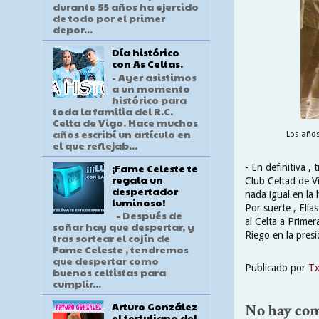
durante 55 años ha ejercido
de todo por el primer
depor...
Día histórico
con As Celtas.
- Ayer asistimos
a un momento
histórico para
toda la familia del R.C.
Celta de Vigo. Hace muchos
años escribí un artículo en
Los años
el que reflejab...
¡Fame Celeste te
- En definitiva ,
regala un
Club Celtad de V
despertador
nada igual en la 
luminoso!
Por suerte , Elí
- Después de
al Celta a Primer
soñar hay que despertar, y
Riego en la presid
tras sortear el cojín de
Fame Celeste , tendremos
que despertar como
Publicado por
T
buenos celtistas para
cumplir...
Arturo González
No hay com
el tertuliano del