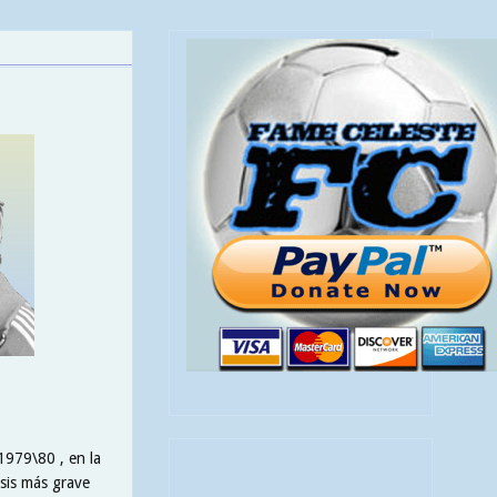
 1979\80 , en la
isis más grave