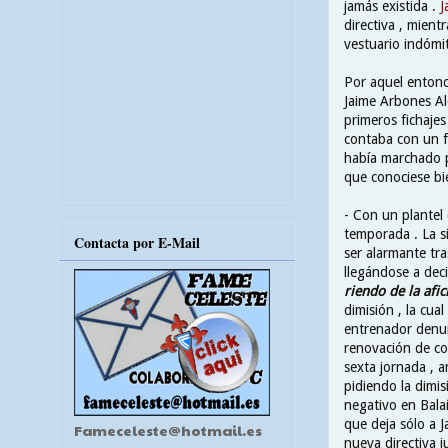
jamás existida .
J
directiva , mient
vestuario indómit
Por aquel entonc
Jaime Arbones Alo
primeros fichaje
contaba con un f
había marchado p
que conociese bi
- Con un plantel
temporada . La s
Contacta por E-Mail
ser alarmante tra
llegándose a dec
riendo de la afi
dimisión , la cual
entrenador denun
renovación de co
sexta jornada , a
pidiendo la dimis
negativo en Balaí
que deja sólo a 
Fameceleste@hotmail.es
nueva directiva