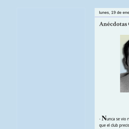
lunes, 19 de en
Anécdotas C
N
-
unca se vio 
que el club preci