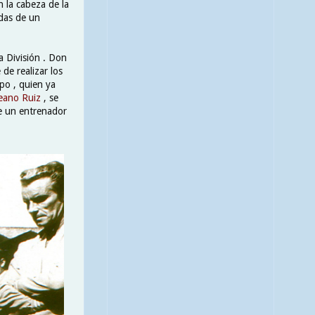
 la cabeza de la
ndas de un
a División . Don
de realizar los
po , quien ya
eano Ruiz
, se
de un entrenador