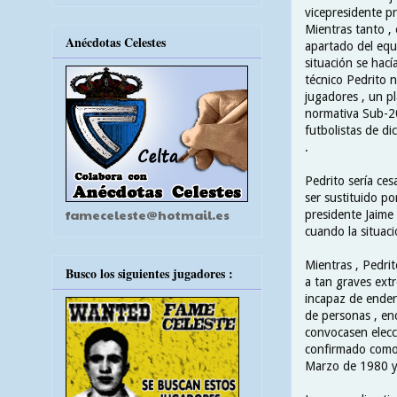
vicepresidente pr
Mientras tanto ,
Anécdotas Celestes
apartado del equi
situación se hací
técnico Pedrito 
jugadores , un p
normativa Sub-20
futbolistas de d
.
Pedrito sería ces
ser sustituido p
fameceleste@hotmail.es
presidente Jaime
cuando la situac
Mientras , Pedrit
Busco los siguientes jugadores :
a tan graves ext
incapaz de ender
de personas , en
convocasen elecc
confirmado como 
Marzo de 1980 y 