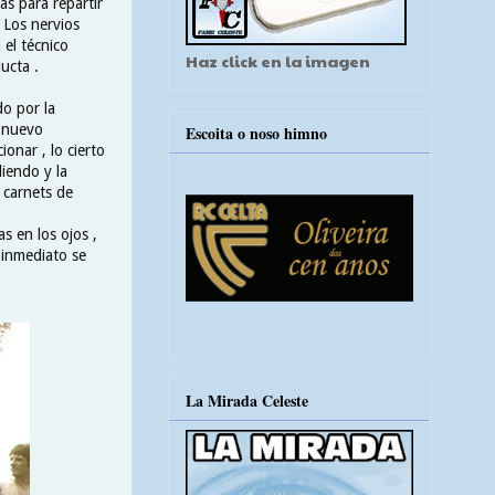
as para repartir
 Los nervios
 el técnico
Haz click en la imagen
ucta .
do por la
n nuevo
Escoita o noso himno
onar , lo cierto
iendo y la
 carnets de
s en los ojos ,
 inmediato se
La Mirada Celeste