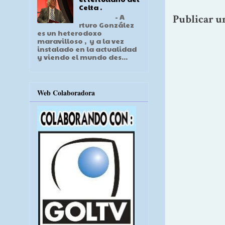
Celta .
- A
Publicar u
rturo González
es un heterodoxo
maravilloso , y a la vez
instalado en la actualidad
y viendo el mundo des...
Web Colaboradora