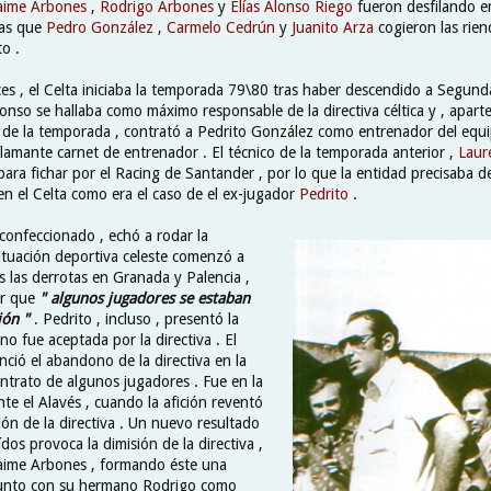
aime Arbones
,
Rodrigo Arbones
y
Elías Alonso Riego
fueron desfilando en
ras que
Pedro González
,
Carmelo Cedrún
y
Juanito Arza
cogieron las rie
o .
es , el Celta iniciaba la temporada 79\80 tras haber descendido a Segund
nso se hallaba como máximo responsable de la directiva céltica y , aparte 
s de la temporada , contrató a Pedrito González como entrenador del equi
lamante carnet de entrenador . El técnico de la temporada anterior ,
Laur
ara fichar por el Racing de Santander , por lo que la entidad precisaba 
en el Celta como era el caso de el ex-jugador
Pedrito
.
 confeccionado , echó a rodar la
ituación deportiva celeste comenzó a
s las derrotas en Granada y Palencia ,
ir que
" algunos jugadores se estaban
ción "
. Pedrito , incluso , presentó la
 no fue aceptada por la directiva . El
ció el abandono de la directiva en la
ntrato de algunos jugadores . Fue en la
nte el Alavés , cuando la afición reventó
ión de la directiva . Un nuevo resultado
dos provoca la dimisión de la directiva ,
Jaime Arbones , formando éste una
 junto con su hermano Rodrigo como