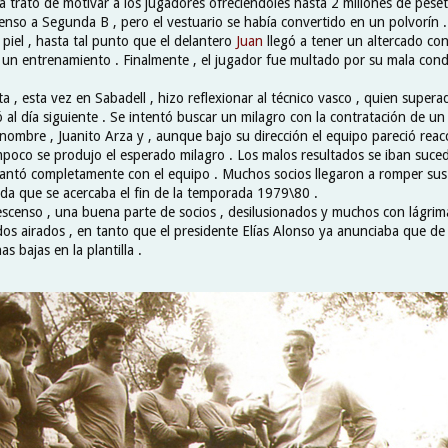
a trató de motivar a los jugadores ofreciéndoles hasta 2 millones de peset
censo a Segunda B , pero el vestuario se había convertido en un polvorín .
 piel , hasta tal punto que el delantero
Juan
llegó a tener un altercado con
un entrenamiento . Finalmente , el jugador fue multado por su mala cond
 , esta vez en Sabadell , hizo reflexionar al técnico vasco , quien supera
ió al día siguiente . Se intentó buscar un milagro con la contratación de u
ombre , Juanito Arza y , aunque bajo su dirección el equipo pareció reacci
mpoco se produjo el esperado milagro . Los malos resultados se iban suced
cantó completamente con el equipo . Muchos socios llegaron a romper sus
a que se acercaba el fin de la temporada 1979\80 .
censo , una buena parte de socios , desilusionados y muchos con lágrima
dos airados , en tanto que el presidente Elías Alonso ya anunciaba que de
s bajas en la plantilla .