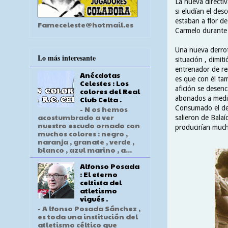
La nueva directiv
si eludían el des
estaban a flor de
Fameceleste@hotmail.es
Carmelo durante 
Una nueva derrota
Lo más interesante
situación , dimit
entrenador de ren
Anécdotas
es que con él ta
Celestes : Los
afición se desen
colores del Real
abonados a medid
Club Celta .
Consumado el des
- N os hemos
acostumbrado a ver
salieron de Balaí
nuestro escudo ornado con
producirían mucha
muchos colores : negro ,
naranja , granate , verde ,
blanco , azul marino , a...
Alfonso Posada
: El eterno
celtista del
atletismo
vigués .
- A lfonso Posada Sánchez ,
es toda una institución del
atletismo céltico que