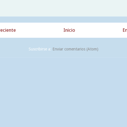
eciente
Inicio
En
Suscribirse a:
Enviar comentarios (Atom)