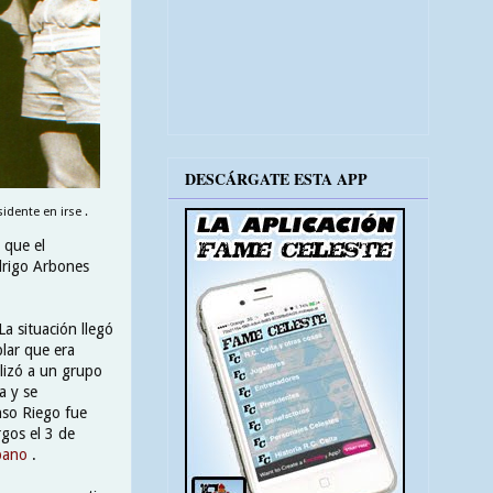
DESCÁRGATE ESTA APP
idente en irse .
 que el
drigo Arbones
a situación llegó
lar que era
lizó a un grupo
a y se
nso Riego fue
gos el 3 de
bano
.