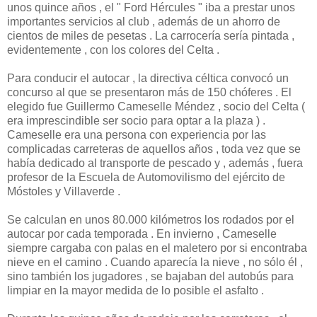
unos quince años , el " Ford Hércules " iba a prestar unos
importantes servicios al club , además de un ahorro de
cientos de miles de pesetas . La carrocería sería pintada ,
evidentemente , con los colores del Celta .
Para conducir el autocar , la directiva céltica convocó un
concurso al que se presentaron más de 150 chóferes . El
elegido fue Guillermo Cameselle Méndez , socio del Celta (
era imprescindible ser socio para optar a la plaza ) .
Cameselle era una persona con experiencia por las
complicadas carreteras de aquellos años , toda vez que se
había dedicado al transporte de pescado y , además , fuera
profesor de la Escuela de Automovilismo del ejército de
Móstoles y Villaverde .
Se calculan en unos 80.000 kilómetros los rodados por el
autocar por cada temporada . En invierno , Cameselle
siempre cargaba con palas en el maletero por si encontraba
nieve en el camino . Cuando aparecía la nieve , no sólo él ,
sino también los jugadores , se bajaban del autobús para
limpiar en la mayor medida de lo posible el asfalto .